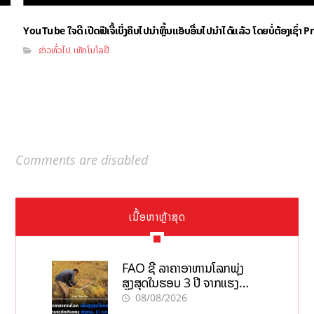
YouTube ໃຈດີ ເປີດຟີເຈີ້ເບິ່ງຄິບໄປນຳຫຼິ້ນແອັບອື່ນໄປນຳໄດ້ແລ້ວ ໂດຍບໍ່ຕ້ອງເຊົ່
ຂ່າວທົ່ວໄປ
ເທັກໂນໂລຢີ
,
Comments are disabled
ເນື້ອຫາຫຼ້າສຸດ
FAO ຊີ້ ລາຄາອາຫານໂລກພຸ່ງ
ສູງສຸດໃນຮອບ 3 ປີ ຈາກແຮງ
ກົດດັນຂອງສົງຄາມ, El nino
08/08/2026