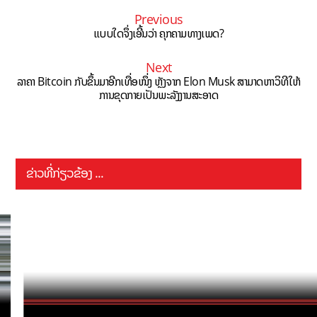
Previous
ແບບໃດຈຶ່ງເອີ້ນວ່າ ຄຸກຄາມທາງເພດ?
Next
ລາຄາ Bitcoin ກັບຂຶ້ນມາອີກເທື່ອໜຶ່ງ ຫຼັງຈາກ Elon Musk ສາມາດຫາວິທີໃຫ້
ການຂຸດກາຍເປັນພະລັງງານສະອາດ
ຂ່າວທີ່ກ່ຽວຂ້ອງ ...