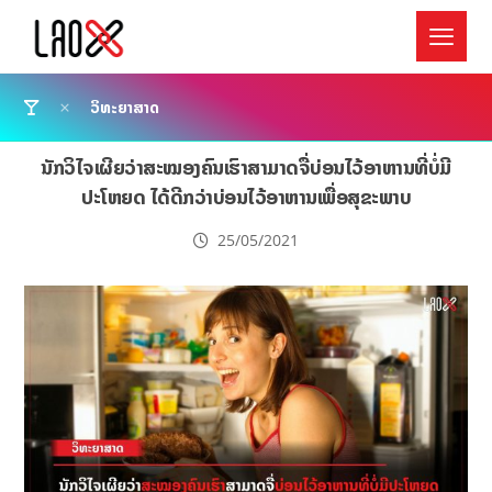
ວິທະຍາສາດ
ນັກວິໄຈເຜີຍວ່າສະໝອງຄົນເຮົາສາມາດຈື່ບ່ອນໄວ້ອາຫານທີ່ບໍ່ມີ
ປະໂຫຍດ ໄດ້ດີກວ່າບ່ອນໄວ້ອາຫານເພື່ອສຸຂະພາບ
25/05/2021