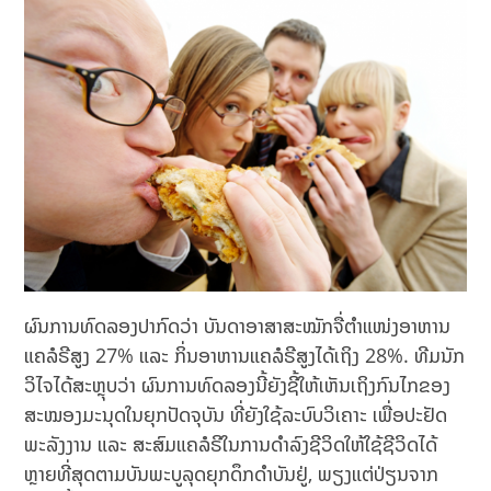
ຜົນການທົດລອງປາກົດວ່າ ບັນດາອາສາສະໝັກຈື່ຕຳແໜ່ງອາຫານ
ແຄລໍຣີສູງ 27% ແລະ ກິ່ນອາຫານແຄລໍຣີສູງໄດ້ເຖິງ 28%. ທີມນັກ
ວິໄຈໄດ້ສະຫຼຸບວ່າ ຜົນການທົດລອງນີ້ຍັງຊີ້ໃຫ້ເຫັນເຖິງກົນໄກຂອງ
ສະໝອງມະນຸດໃນຍຸກປັດຈຸບັນ ທີ່ຍັງໃຊ້ລະບົບວິເຄາະ ເພື່ອປະຢັດ
ພະລັງງານ ແລະ ສະສົມແຄລໍຣີໃນການດຳລົງຊີວິດໃຫ້ໃຊ້ຊີວິດໄດ້
ຫຼາຍທີ່ສຸດຕາມບັນພະບູລຸດຍຸກດຶກດຳບັນຢູ່, ພຽງແຕ່ປ່ຽນຈາກ