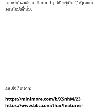
ການເຂົ້າປ່າລ່າສັດ ມາເປັນການຍ່າງໄປເປີດຕູ້ເຢັນ ຫຼື ສັ່ງອາຫານ
ອອນໄລນ໌ເທົ່ານັ້ນ.
ຂອບໃຈທີ່ມາຈາກ:
https://minimore.com/b/XSnhM/23
https://www.bbc.com/thai/features-