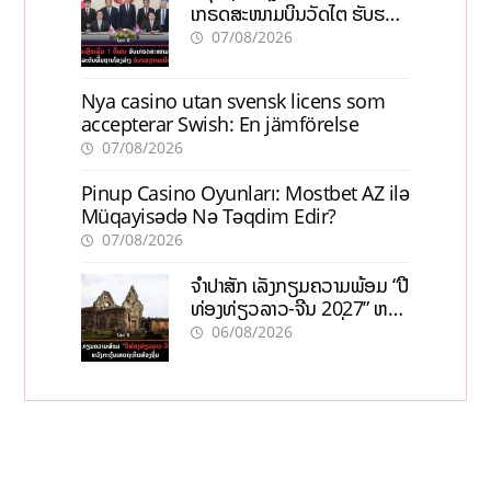
ເກຣດສະໜາມບິນວັດໄຕ ຮັບຮອງ
ການເຕີບໂຕ
07/08/2026
Nya casino utan svensk licens som
accepterar Swish: En jämförelse
07/08/2026
Pinup Casino Oyunları: Mostbet AZ ilə
Müqayisədə Nə Təqdim Edir?
07/08/2026
ຈຳປາສັກ ເລັ່ງກຽມຄວາມພ້ອມ “ປີ
ທ່ອງທ່ຽວລາວ-ຈີນ 2027” ຫວັງ
ກະຕຸ້ນເສດຖະກິດທ້ອງຖິ່ນ
06/08/2026