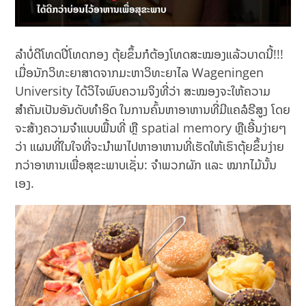
ລຳບໍ່ດີໂທດປີ່ໂທດກອງ ຕຸ້ຍຂຶ້ນກໍຕ້ອງໂທດສະໝອງແລ້ວບາດນີ້!!!
ເມື່ອນັກວິທະຍາສາດຈາກມະຫາວິທະຍາໄລ Wageningen
University ໄດ້ວິໄຈພົບຄວາມຈິງທີ່ວ່າ ສະໝອງຈະໃຫ້ຄວາມ
ສຳຄັນເປັນອັນດັບທຳອິດ ໃນການຄົ້ນຫາອາຫານທີ່ມີແຄລໍຣີສູງ ໂດຍ
ຈະສ້າງຄວາມຈຳແບບພື້ນທີ່ ຫຼື spatial memory ຫຼືເອີ້ນງ່າຍໆ
ວ່າ ແຜນທີ່ໃນໃຈທີ່ຈະນຳພາໄປຫາອາຫານທີ່ເຮັດໃຫ້ເຮົາຕຸ້ຍຂຶ້ນງ່າຍ
ກວ່າອາຫານເພື່ອສຸຂະພາບເຊັ່ນ: ຈຳພວກຜັກ ແລະ ໝາກໄມ້ນັ້ນ
ເອງ.