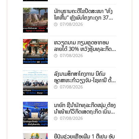
ນັກບູຮານຄະດີໄຂປິດສະໜາ “ທົ່ງ
ໄຫຫີນ” ຫຼັງພົບໂຄງກະດູກ 37
ຄົນໃນຫີນຍັກ
07/08/2026
ຫວຽດນາມ ກຽມຫຼຸດອາກອນ
ລາຍໄດ້ 30% ຫວັງອູ້ມທຸລະກິດ
ຂະໜາດນ້ອຍ ແລະ ຈຸນລະ
07/08/2026
ວິສາຫະກິດ
ລົງນາມສຶກສາໂຄງການ ນິຄົມ
ອຸດສາຫະກຳວຽງຈັນ-ໄຊທານີ ຕັ້ງ
ເປົ້າດຶງທຶນ 150 ລ້ານໂດລາ, ສ້າງ
07/08/2026
ວຽກ 5.000 ຕຳແໜ່ງ
ນາຍົກ ຊີ້ນຳນັກທຸລະກິດໜຸ່ມ ຕ້ອງ
ນຳໜ້າແກ້ວິກິດເສດຖະກິດ ເນັ້ນດຶງ
ທຶນສາກົນ, ຫັນສູ່ດິຈິຕອນ
07/08/2026
ຍີ່ປຸ່ນຊ່ວຍເຫຼືອເພີ່ມ 1 ຕື້ເຢນ ອັບ