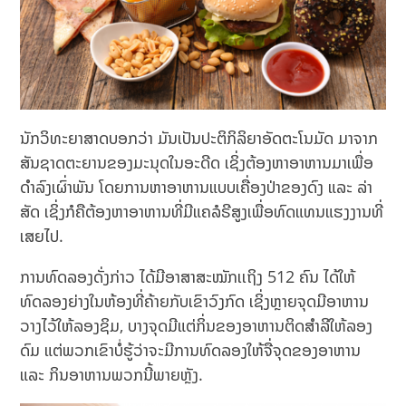
ນັກວິທະຍາສາດບອກວ່າ ມັນເປັນປະຕິກິລິຍາອັດຕະໂນມັດ ມາຈາກ
ສັນຊາດຕະຍານຂອງມະນຸດໃນອະດີດ ເຊິ່ງຕ້ອງຫາອາຫານມາເພື່ອ
ດຳລົງເຜົ່າພັນ ໂດຍການຫາອາຫານແບບເຄື່ອງປ່າຂອງດົງ ແລະ ລ່າ
ສັດ ເຊິ່ງກໍຄືຕ້ອງຫາອາຫານທີ່ມີແຄລໍຣີສູງເພື່ອທົດແທນແຮງງານທີ່
ເສຍໄປ.
ການທົດລອງດັ່ງກ່າວ ໄດ້ມີອາສາສະໝັກເເຖິງ 512 ຄົນ ໄດ້ໃຫ້
ທົດລອງຍ່າງໃນຫ້ອງທີ່ຄ້າຍກັບເຂົາວົງກົດ ເຊິ່ງຫຼາຍຈຸດມີອາຫານ
ວາງໄວ້ໃຫ້ລອງຊິມ, ບາງຈຸດມີແຕ່ກິ່ນຂອງອາຫານຕິດສຳລີໃຫ້ລອງ
ດົມ ແຕ່ພວກເຂົາບໍ່ຮູ້ວ່າຈະມີການທົດລອງໃຫ້ຈື່ຈຸດຂອງອາຫານ
ແລະ ກິນອາຫານພວກນີ້ພາຍຫຼັງ.