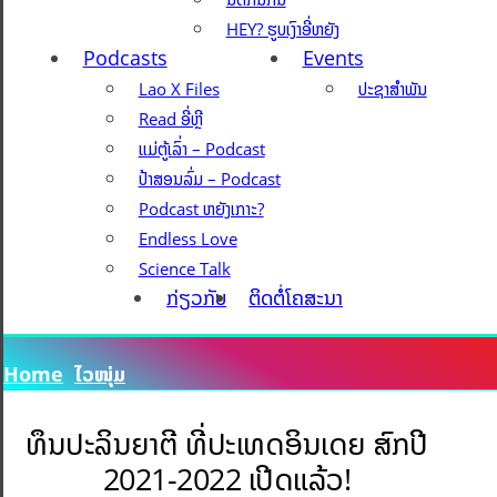
HEY? ຮູບເງົາອີ່ຫຍັງ
Podcasts
Events
Lao X Files
ປະຊາສຳພັນ
Read ອີ່ຫຼີ
ແມ່ຕູ້ເລົ່າ – Podcast
ປ້າສອນລົ່ມ – Podcast
Podcast ຫຍັງເກາະ?
Endless Love
Science Talk
ກ່ຽວກັບ
ຕິດຕໍ່ໂຄສະນາ
Home
ໄວໜຸ່ມ
ທຶນປະລິນຍາຕີ ທີ່ປະເທດອິນເດຍ ສົກປີ
2021-2022 ເປີດແລ້ວ!