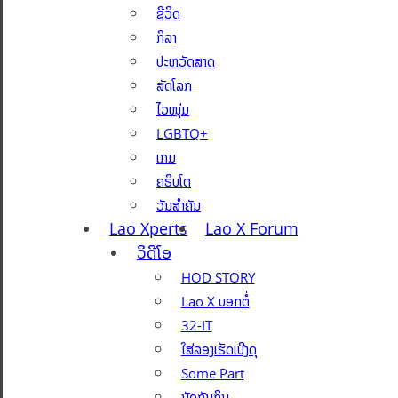
ຊີວິດ
ກິລາ
ປະຫວັດສາດ
ສັດໂລກ
ໄວໜຸ່ມ
LGBTQ+
ເກມ
ຄຣິບໂຕ
ວັນສຳຄັນ
Lao Xperts
Lao X Forum
ວິດີໂອ
HOD STORY
Lao X ບອກຕໍ່
32-IT
ໃສ່ລອງເຮັດເບີງດຸ
Some Part
ນັດກັນກິນ