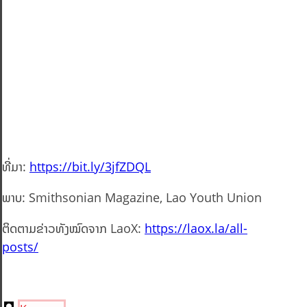
ທີ່ມາ:
https://bit.ly/3jfZDQL
ພາບ: Smithsonian Magazine, Lao Youth Union
ຕິດຕາມຂ່າວທັງໝົດຈາກ LaoX:
https://laox.la/all-
posts/