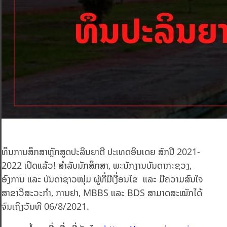
ທຶນການສຶກສາຫຼັກສູດປະລິນຍາຕີ ປະເທດອິນເດຍ ສົກປີ 2021-
2022 ເປີດແລ້ວ! ສຳລັບນັກສຶກສາ, ພະນັກງານບັນດາກະຊວງ,
ອົງການ ແລະ ບັນດາຊາວໜຸ່ມ ຜູ້ທີ່ມີເງື່ອນໄຂ ແລະ ມີຄວາມສົນໃຈ
ສາຂາວິສະວະກຳ, ການຢາ, MBBS ແລະ BDS ສາມາດສະໝັກໄດ້
ຈົນເຖິງວັນທີ 06/8/2021.