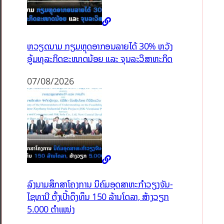
ຫວຽດນາມ ກຽມຫຼຸດອາກອນລາຍໄດ້ 30% ຫວັງ
ອູ້ມທຸລະກິດຂະໜາດນ້ອຍ ແລະ ຈຸນລະວິສາຫະກິດ
07/08/2026
ລົງນາມສຶກສາໂຄງການ ນິຄົມອຸດສາຫະກຳວຽງຈັນ-
ໄຊທານີ ຕັ້ງເປົ້າດຶງທຶນ 150 ລ້ານໂດລາ, ສ້າງວຽກ
5.000 ຕຳແໜ່ງ