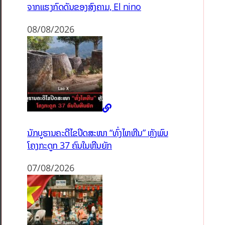
ຈາກແຮງກົດດັນຂອງສົງຄາມ, El nino
08/08/2026
ນັກບູຮານຄະດີໄຂປິດສະໜາ “ທົ່ງໄຫຫີນ” ຫຼັງພົບ
ໂຄງກະດູກ 37 ຄົນໃນຫີນຍັກ
07/08/2026