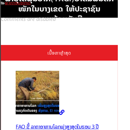
ພະຍາກອນອາກາດ
Comments are disabled
ເນື້ອຫາຫຼ້າສຸດ
FAO ຊີ້ ລາຄາອາຫານໂລກພຸ່ງສູງສຸດໃນຮອບ 3 ປີ