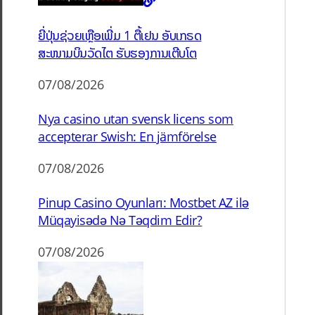
ຍີ່ປຸ່ນຊ່ວຍເຫຼືອເພີ່ມ 1 ຕື້ເຢນ ອັບເກຣດ
ສະໜາມບິນວັດໄຕ ຮັບຮອງການເຕີບໂຕ
07/08/2026
Nya casino utan svensk licens som
accepterar Swish: En jämförelse
07/08/2026
Pinup Casino Oyunları: Mostbet AZ ilə
Müqayisədə Nə Təqdim Edir?
07/08/2026