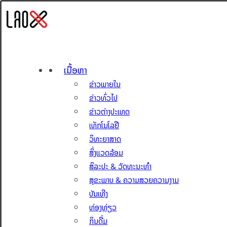
ເນື້ອຫາ
ຂ່າວພາຍໃນ
ຂ່າວທົ່ວໄປ
ຂ່າວຕ່າງປະເທດ
ເທັກໂນໂລຢີ
ວິທະຍາສາດ
ສິ່ງແວດລ້ອມ
ສິລະປະ & ວັດທະນະທຳ
ສຸຂະພາບ & ຄວາມສວຍຄວາມງາມ
ບັນເທີງ
ທ່ອງທ່ຽວ
ກິນດື່ມ