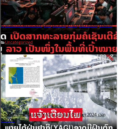
ສະຫະລັດ ເປີດສາກທະລາຍກຸ່ມຄໍເຊັນເຕີຂ້າມຊາດ ລະບຸ ລາວ ເປັນໜຶ່ງໃນພື້ນທີ່
ເປົ້າໝາຍຫຼັກ
Uncategorized
ແຈ້ງເຕືອນພາຍຸໄຕ້ຝຸ່ນ ຢາກິ (YAGI)​ ປະຈໍາວັນທີ 05 ກັນຍາ 2024 ເວລາ
12:00ໂມງ