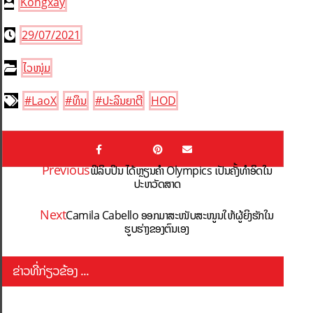
Kongxay
29/07/2021
ໄວໜຸ່ມ
#LaoX
#ທຶນ
#ປະລິນຍາຕີ
HOD
Previous
ຟິລິບປິນ ໄດ້ຫຼຽນຄຳ Olympics ເປັນຄັ້ງທຳອິດໃນ
ປະຫວັດສາດ
Next
Camila Cabello ອອກມາສະໜັບສະໜູນໃຫ້ຜູ້ຍິງຮັກໃນ
ຮູບຮ່າງຂອງຕົນເອງ
ຂ່າວທີ່ກ່ຽວຂ້ອງ ...