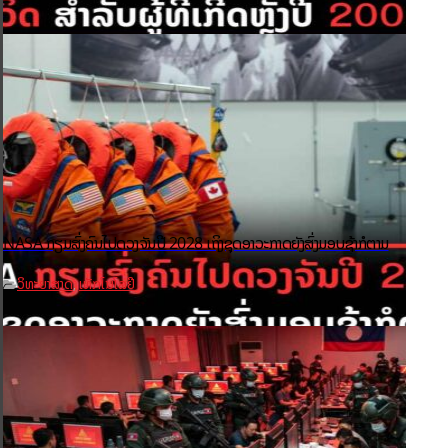
NASA ກຽມສົ່ງຄົນໄປດວງຈັນປີ 2028 ເຖິງຊຸດອາວະກາດຍັງສົ່ງມອບຊ້າກໍຕາມ
ວິທະຍາສາດ
ເທັກໂນໂລຢີ
,