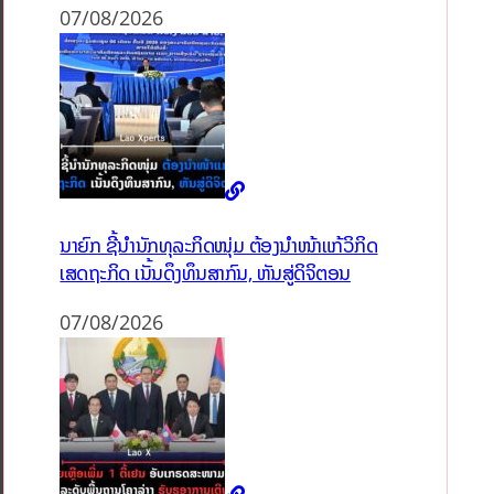
07/08/2026
ນາຍົກ ຊີ້ນຳນັກທຸລະກິດໜຸ່ມ ຕ້ອງນຳໜ້າແກ້ວິກິດ
ເສດຖະກິດ ເນັ້ນດຶງທຶນສາກົນ, ຫັນສູ່ດິຈິຕອນ
07/08/2026