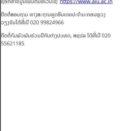
ຊອກຫາຂໍ້ມູນເພີ່ມຕື່ມທີ່ເວັບໄຊ:
https://www.aiu.ac.in
ຕິດຕໍ່ສອບຖາມ ທາງສະຖານທູດອິນເດຍປະຈຳນະຄອນຫຼວງ
ວຽງຈັນໄດ້ທີ່ເບີ 020 99824966
ຕິດຕໍ່ກົມພົວພັນຮ່ວມມືກັບຕ່າງປະເທດ, ສຊປລ ໄດ້ທີ່ເບີ 020
55621185