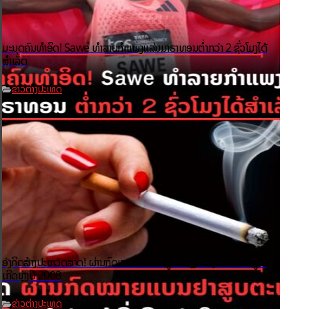
ມະນຸດຄົນທຳອິດ! Sawe ທຳລາຍກຳແພງແລ່ນມາຣາທອນຕ່ຳກວ່າ 2 ຊົ່ວໂມງໄດ້
ສຳເລັດ
ຂ່າວຕ່າງປະເທດ
ອັງກິດສ້າງປະຫວັດສາດ! ຜ່ານກົດໝາຍແບນຢາສູບຕະຫຼອດຊີວິດ ສຳລັບຜູ້ທີ່
ເກີດຫຼັງປີ 2008
ຂ່າວຕ່າງປະເທດ