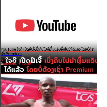
YouTube ໃຈດີ ເປີດຟີເຈີ້ເບິ່ງຄິບໄປນຳຫຼິ້ນແອັບອື່ນໄປນຳໄດ້ແລ້ວ ໂດຍບໍ່ຕ້ອງ
ເຊົ່າ Premium
ຂ່າວທົ່ວໄປ
ເທັກໂນໂລຢີ
,