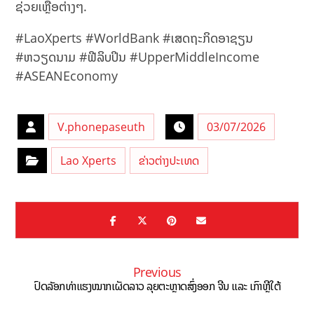
ຊ່ວຍເຫຼືອຕ່າງໆ.
#LaoXperts #WorldBank #ເສດຖະກິດອາຊຽນ
#ຫວຽດນາມ #ຟີລິບປິນ #UpperMiddleIncome
#ASEANEconomy
V.phonepaseuth
03/07/2026
Lao Xperts
ຂ່າວຕ່າງປະເທດ
Previous
ປົດລັອກທ່າແຮງໝາກເຜັດລາວ ລຸຍຕະຫຼາດສົ່ງອອກ ຈີນ ແລະ ເກົາຫຼີໃຕ້