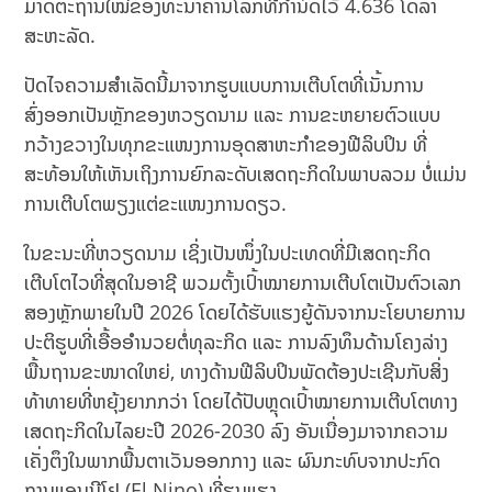
ມາດຕະຖານໃໝ່ຂອງທະນາຄານໂລກທີ່ກຳນົດໄວ້ 4.636 ໂດລາ
ສະຫະລັດ.
ປັດໄຈຄວາມສຳເລັດນີ້ມາຈາກຮູບແບບການເຕີບໂຕທີ່ເນັ້ນການ
ສົ່ງອອກເປັນຫຼັກຂອງຫວຽດນາມ ແລະ ການຂະຫຍາຍຕົວແບບ
ກວ້າງຂວາງໃນທຸກຂະແໜງການອຸດສາຫະກຳຂອງຟີລິບປິນ ທີ່
ສະທ້ອນໃຫ້ເຫັນເຖິງການຍົກລະດັບເສດຖະກິດໃນພາບລວມ ບໍ່ແມ່ນ
ການເຕີບໂຕພຽງແຕ່ຂະແໜງການດຽວ.
ໃນຂະນະທີ່ຫວຽດນາມ ເຊິ່ງເປັນໜຶ່ງໃນປະເທດທີ່ມີເສດຖະກິດ
ເຕີບໂຕໄວທີ່ສຸດໃນອາຊີ ພວມຕັ້ງເປົ້າໝາຍການເຕີບໂຕເປັນຕົວເລກ
ສອງຫຼັກພາຍໃນປີ 2026 ໂດຍໄດ້ຮັບແຮງຍູ້ດັນຈາກນະໂຍບາຍການ
ປະຕິຮູບທີ່ເອື້ອອຳນວຍຕໍ່ທຸລະກິດ ແລະ ການລົງທຶນດ້ານໂຄງລ່າງ
ພື້ນຖານຂະໜາດໃຫຍ່, ທາງດ້ານຟີລິບປິນພັດຕ້ອງປະເຊີນກັບສິ່ງ
ທ້າທາຍທີ່ຫຍຸ້ງຍາກກວ່າ ໂດຍໄດ້ປັບຫຼຸດເປົ້າໝາຍການເຕີບໂຕທາງ
ເສດຖະກິດໃນໄລຍະປີ 2026-2030 ລົງ ອັນເນື່ອງມາຈາກຄວາມ
ເຄັ່ງຕຶງໃນພາກພື້ນຕາເວັນອອກກາງ ແລະ ຜົນກະທົບຈາກປະກົດ
ການແອນນີໂຢ (El Nino) ທີ່ຮຸນແຮງ.