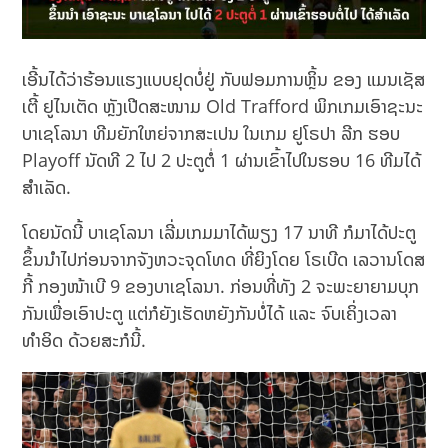
ເອີ້ນໄດ້ວ່າຮ້ອນແຮງແບບຢຸດບໍ່ຢູ່ ກັບຟອມການຫຼິ້ນ ຂອງ ແມນເຊັສ
ເຕີ້ ຢູໄນເຕັດ ຫຼັງເປີດສະໜາມ Old Trafford ພິກເກມເອົາຊະນະ
ບາເຊໂລນາ ທີມຍັກໃຫຍ່ຈາກສະເປນ ໃນເກມ ຢູໂຣປາ ລີກ ຮອບ
Playoff ນັດທີ 2 ໄປ 2 ປະຕູຕໍ່ 1 ຜ່ານເຂົ້າໄປໃນຮອບ 16 ທີມໄດ້
ສຳເລັດ.
ໂດຍນັດນີ້ ບາເຊໂລນາ ເລີ່ມເກມມາໄດ້ພຽງ 17 ນາທີ ກໍມາໄດ້ປະຕູ
ຂຶ້ນນຳໄປກ່ອນຈາກຈັງຫວະຈຸດໂທດ ທີ່ຍິງໂດຍ ໂຣເບີດ ເລວານໂດສ
ກີ້ ກອງໜ້າເບີ 9 ຂອງບາເຊໂລນາ. ກ່ອນທີ່ທັງ 2 ຈະພະຍາຍາມບຸກ
ກັນເພື່ອເອົາປະຕູ ແຕ່ກໍຍັງເຮັດຫຍັງກັນບໍ່ໄດ້ ແລະ ຈົບເຄິ່ງເວລາ
ທຳອິດ ດ້ວຍສະກໍນີ້.