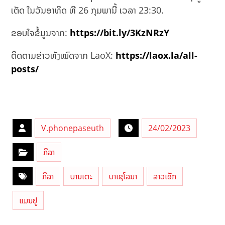
ເຕັດ ໃນວັນອາທິດ ທີ 26 ກຸມພານີ້ ເວລາ 23:30.
ຂອບໃຈຂໍ້ມູນຈາກ:
https://bit.ly/3KzNRzY
ຕິດຕາມຂ່າວທັງໝົດຈາກ LaoX:
https://laox.la/all-
posts/
V.phonepaseuth
24/02/2023
ກິລາ
ກິລາ
ບານເຕະ
ບາເຊໂລນາ
ລາວເອັກ
ແມນຢູ