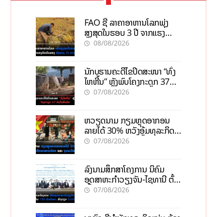
FAO ຊີ້ ລາຄາອາຫານໂລກພຸ່ງ
ສູງສຸດໃນຮອບ 3 ປີ ຈາກແຮງ
ກົດດັນຂອງສົງຄາມ, El nino
08/08/2026
ນັກບູຮານຄະດີໄຂປິດສະໜາ “ທົ່ງ
ໄຫຫີນ” ຫຼັງພົບໂຄງກະດູກ 37
ຄົນໃນຫີນຍັກ
07/08/2026
ຫວຽດນາມ ກຽມຫຼຸດອາກອນ
ລາຍໄດ້ 30% ຫວັງອູ້ມທຸລະກິດ
ຂະໜາດນ້ອຍ ແລະ ຈຸນລະ
07/08/2026
ວິສາຫະກິດ
ລົງນາມສຶກສາໂຄງການ ນິຄົມ
ອຸດສາຫະກຳວຽງຈັນ-ໄຊທານີ ຕັ້ງ
ເປົ້າດຶງທຶນ 150 ລ້ານໂດລາ, ສ້າງ
07/08/2026
ວຽກ 5.000 ຕຳແໜ່ງ