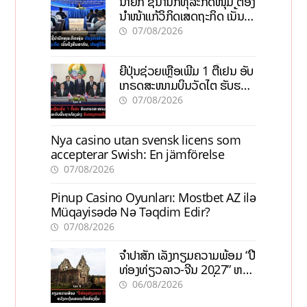
ນາຍົກ ຊີ້ນຳນັກທຸລະກິດໜຸ່ມ ຕ້ອງ
ນຳໜ້າແກ້ວິກິດເສດຖະກິດ ເນັ້ນດຶງ
ທຶນສາກົນ, ຫັນສູ່ດິຈິຕອນ
07/08/2026
ຍີ່ປຸ່ນຊ່ວຍເຫຼືອເພີ່ມ 1 ຕື້ເຢນ ອັບ
ເກຣດສະໜາມບິນວັດໄຕ ຮັບຮອງ
ການເຕີບໂຕ
07/08/2026
Nya casino utan svensk licens som
accepterar Swish: En jämförelse
07/08/2026
Pinup Casino Oyunları: Mostbet AZ ilə
Müqayisədə Nə Təqdim Edir?
07/08/2026
ຈຳປາສັກ ເລັ່ງກຽມຄວາມພ້ອມ “ປີ
ທ່ອງທ່ຽວລາວ-ຈີນ 2027” ຫວັງ
ກະຕຸ້ນເສດຖະກິດທ້ອງຖິ່ນ
06/08/2026