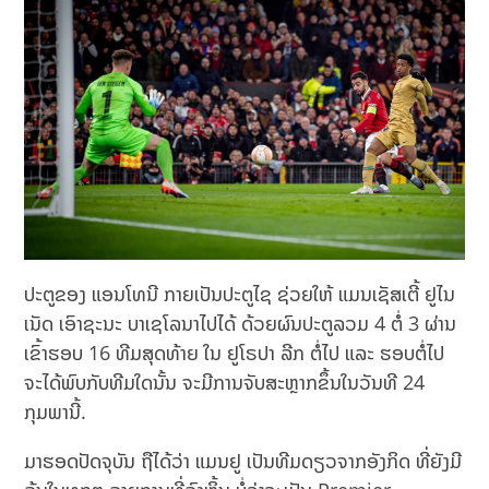
ປະຕູຂອງ ແອນໂທນີ ກາຍເປັນປະຕູໄຊ ຊ່ວຍໃຫ້ ແມນເຊັສເຕີ້ ຢູໄນ
ເນັດ ເອົາຊະນະ ບາເຊໂລນາໄປໄດ້ ດ້ວຍຜົນປະຕູລວມ 4 ຕໍ່ 3 ຜ່ານ
ເຂົ້າຮອບ 16 ທີມສຸດທ້າຍ ໃນ ຢູໂຣປາ ລີກ ຕໍ່ໄປ ແລະ ຮອບຕໍ່ໄປ
ຈະໄດ້ພົບກັບທີມໃດນັ້ນ ຈະມີການຈັບສະຫຼາກຂຶ້ນໃນວັນທີ 24
ກຸມພານີ້.
ມາຮອດປັດຈຸບັນ ຖືໄດ້ວ່າ ແມນຢູ ເປັນທີມດຽວຈາກອັງກິດ ທີ່ຍັງມີ