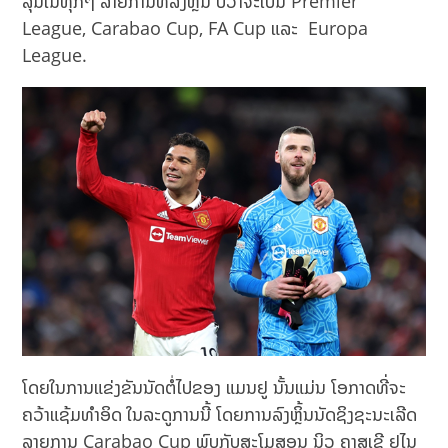
ລຸ້ນໃນທຸກໆ ລາຍການທີ່ລົງຫຼິ້ນ ບໍ່ວ່າຈະເປັນ Premier
League, Carabao Cup, FA Cup ແລະ Europa
League.
ໂດຍໃນການແຂ່ງຂັນນັດຕໍ່ໄປຂອງ ແມນຢູ ນັ້ນແມ່ນ ໂອກາດທີ່ຈະ
ຄວ້າແຊ້ມທຳອິດ ໃນລະດູການນີ້ ໂດຍການລົງຫຼິ້ນນັດຊິງຊະນະເລີດ
ລາຍການ Carabao Cup ພົບກັບສະໂມສອນ ນິວ ຄາສເຊີ ຢູໄນ