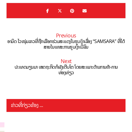
Previous
ອາມິດ ໄວໜຸ່ມລາວທີ່ຖືກເລືອກຮ່ວມສະແດງໃນຮູບເງົາເລື່ອງ “SAMSARA” ທີ່ໄດ້
ສາຍໃນເທສະການຮູບເງົາເບີລິນ
Next
ປະເທດມຽນມາ ເສດຖະກິດກຳລັງເຕີບໂຕ ໂດຍສະເພາະດ້ານການຄ້າ-ການ
ທ່ອງທ່ຽວ
ຂ່າວທີ່ກ່ຽວຂ້ອງ ...