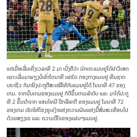
ແຕ່ເມື່ອເລີ່ມເຄິ່ງເວລາທີ 2 ມາ ເບິ່ງຄືວ່າ ນັກເຕະແມນຢູໄດ້ຢາວິເສດ
ເພາະເລີ່ມມາພຽງບໍ່ເທົ່າໃດນາທີ ເຟຣັດ ກອງກາງແມນຢູ ທີມຊາດ
ບຣາຊິວ ກໍມາຍິງປະຕູຕີສະເໝີໃຫ້ກັບແມນຢູໄດ້ ໃນນາທີ 47 ຂອງ
ເກມ. ຈາກນັ້ນເກມຂອງແມນຢູ ກໍດີຂຶ້ນຕາມລຳດັບ ແລະ ມາໄດ້ປະຕູ
ທີ 2 ຂຶ້ນນຳຈາກ ແອນໂທນີ ປີກລີລາດີ ຂອງແມນຢູ ໃນນາທີ 72
ຂອງເກມ ເຮັດໃຫ້ໂຮງຮູບເງົາແຫ່ງຄວາມຝັນແຫ່ງນີ້ສັ່ນສະເທືອນໄປ
ດ້ວຍສຽງເຮ ແລະ ຄວາມດີໃຈຂອງແຟນໆແມນຢູ.