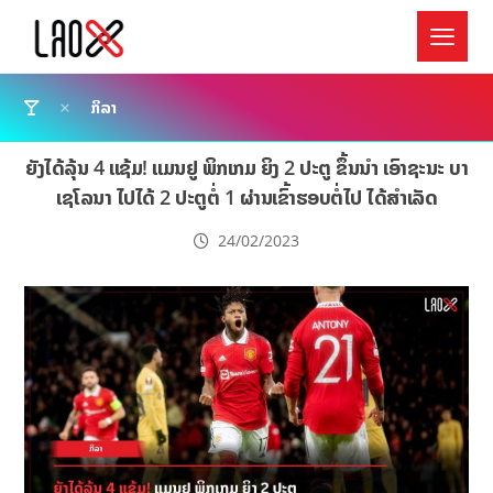
ກິລາ
ຍັງໄດ້ລຸ້ນ 4 ແຊ້ມ! ແມນຢູ ພິກເກມ ຍິງ 2 ປະຕູ ຂຶ້ນນຳ ເອົາຊະນະ ບາ
ເຊໂລນາ ໄປໄດ້ 2 ປະຕູຕໍ່ 1 ຜ່ານເຂົ້າຮອບຕໍ່ໄປ ໄດ້ສຳເລັດ
24/02/2023