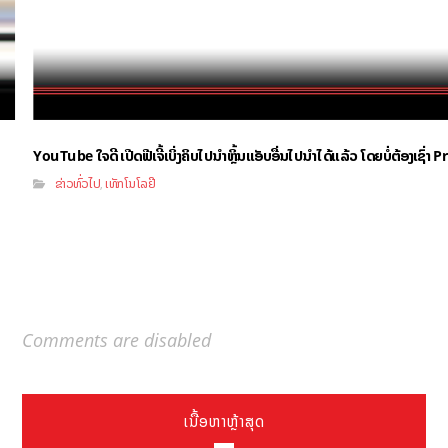
YouTube ໃຈດີ ເປີດຟີເຈີ້ເບິ່ງຄິບໄປນຳຫຼິ້ນແອັບອື່ນໄປນຳໄດ້ແລ້ວ ໂດຍບໍ່ຕ້ອງເຊົ່
ຂ່າວທົ່ວໄປ
ເທັກໂນໂລຢີ
,
Comments are disabled
ເນື້ອຫາຫຼ້າສຸດ