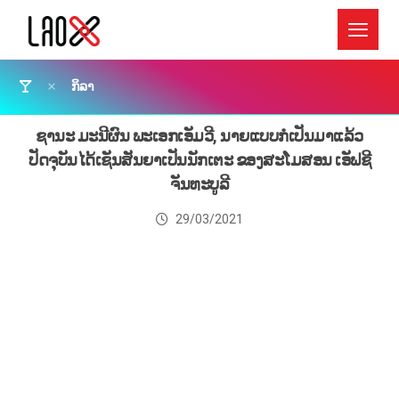
ກິລາ
ຊານະ ມະນີຜົນ ພະເອກເອັມວີ, ນາຍແບບກໍເປັນມາແລ້ວ
ປັດຈຸບັນໄດ້ເຊັນສັນຍາເປັນນັກເຕະ ຂອງສະໂມສອນ ເອັຟຊີ
ຈັນທະບູລີ
29/03/2021