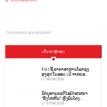
ພະຍາກອນອາກາດ
Comments are disabled
ເນື້ອຫາຫຼ້າສຸດ
FAO ຊີ້ ລາຄາອາຫານໂລກພຸ່ງ
ສູງສຸດໃນຮອບ 3 ປີ ຈາກແຮງ
ກົດດັນຂອງສົງຄາມ, El nino
08/08/2026
ນັກບູຮານຄະດີໄຂປິດສະໜາ
“ທົ່ງໄຫຫີນ” ຫຼັງພົບໂຄງ
ກະດູກ 37 ຄົນໃນຫີນຍັກ
07/08/2026