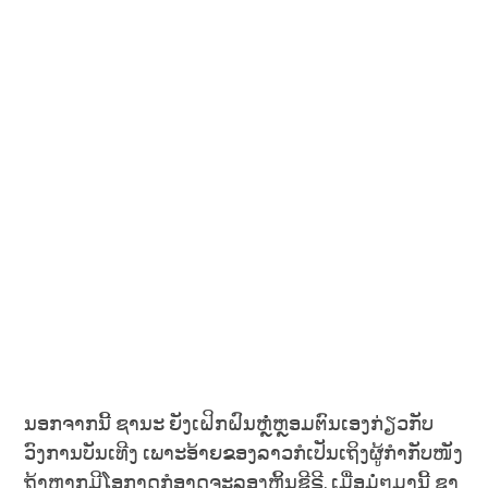
ນອກຈາກນີ້ ຊານະ ຍັງເຝິກຝົນຫຼໍ່ຫຼອມຕົນເອງກ່ຽວກັບ
ວົງການບັນເທີງ ເພາະອ້າຍຂອງລາວກໍເປັນເຖິງຜູ້ກຳກັບໜັງ
ຖ້າຫາກມີໂອກາດກໍອາດຈະລອງຫຼິ້ນຊີຣີ, ເມື່ອມໍ່ໆມານີ້ ຊາ