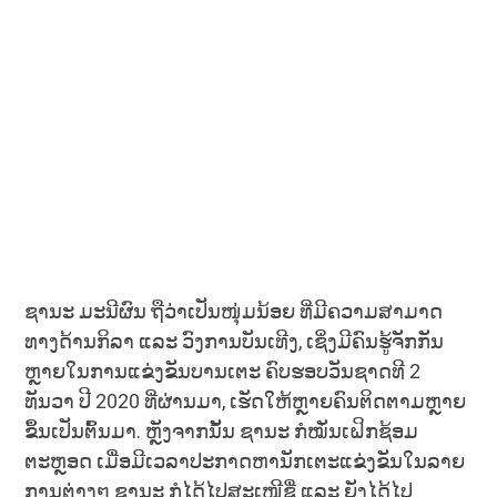
ຊານະ ມະນີຜົນ ຖືວ່າເປັນໜຸ່ມນ້ອຍ ທີ່ມີຄວາມສາມາດ
ທາງດ້ານກິລາ ແລະ ວົງການບັນເທີງ, ເຊິ່ງມີຄົນຮູ້ຈັກກັນ
ຫຼາຍໃນການແຂ່ງຂັນບານເຕະ ຄົບຮອບວັນຊາດທີ 2
ທັນວາ ປີ 2020 ທີ່ຜ່ານມາ, ເຮັດໃຫ້ຫຼາຍຄົນຕິດຕາມຫຼາຍ
ຂຶ້ນເປັນຕົ້ນມາ. ຫຼັງຈາກນັ້ນ ຊານະ ກໍໝັ່ນເຝິກຊ້ອມ
ຕະຫຼອດ ເມື່ອມີເວລາປະກາດຫານັກເຕະແຂ່ງຂັນໃນລາຍ
ການຕ່າງໆ ຊານະ ກໍໄດ້ໄປສະເໜີຊື່ ແລະ ຍັງໄດ້ໄປ