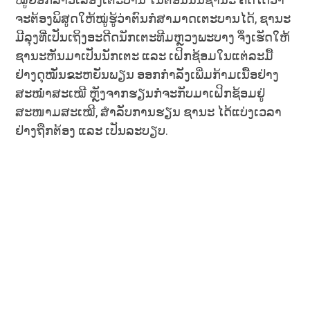
ຈະຕ້ອງພິສູດໃຫ້ໝູ່ຮູ້ວ່າຕົນກໍສາມາດເຕະບານໄດ້, ຊານະ
ມີລຸງທີ່ເປັນເຖິງອະດີດນັກເຕະທີມຫຼວງພະບາງ ຈຶ່ງເຮັດໃຫ້
ຊານະຫັນມາເປັນນັກເຕະ ແລະ ເຝິກຊ້ອມໃນແຕ່ລະມື້
ຢ່າງດຸໝັ່ນຂະຫຍັນພຽນ ອອກກຳລັງເພີ່ມກ້າມເນື້ອຢ່າງ
ສະໝໍ່າສະເໝີ ຫຼັງຈາກຮຽນກໍຈະກັບມາເຝິກຊ້ອມຢູ່
ສະໜາມສະເໝີ, ສຳລັບການຮຽນ ຊານະ ໄດ້ແບ່ງເວລາ
ຢ່າງຖືກຕ້ອງ ແລະ ເປັນລະບຽບ.