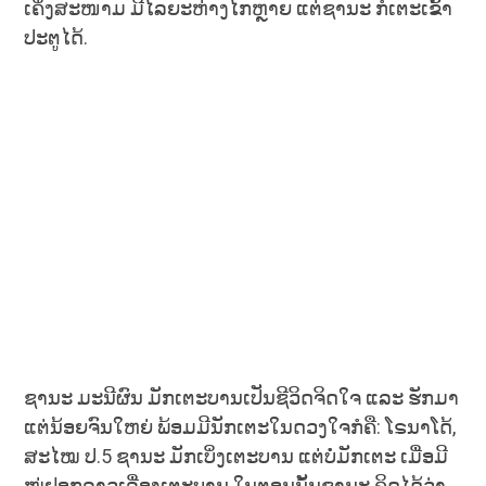
ເຄິ່ງສະໜາມ ມີໄລຍະຫ່າງໄກຫຼາຍ ແຕ່ຊານະ ກໍເຕະເຂົ້າ
ປະຕູໄດ້.
ຊານະ ມະນີຜົນ ມັກເຕະບານເປັນຊີວິດຈິດໃຈ ແລະ ຮັກມາ
ແຕ່ນ້ອຍຈົນໃຫຍ່ ພ້ອມມີນັກເຕະໃນດວງໃຈກໍຄື: ໂຣນາໂດ້,
ສະໄໝ ປ.5 ຊານະ ມັກເບິ່ງເຕະບານ ແຕ່ບໍ່ມັກເຕະ ເມື່ອມີ
ໝູ່ຢອກລາວເລື່ອງເຕະບານ ໃນຕອນນັ້ນຊານະ ຄິດໄດ້ວ່າ