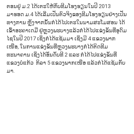
ຕອນຢູ່ ມ.2 ໄດ້ເຕະໃຫ້ກັບທີມໂຮງຮຽນໃນປີ 2013
ມາຮອດ ມ.4 ໄດ້ເລີ່ມເປັນຕົວຈິງຂອງທີມໂຮງຮຽນຢ່າງເປັນ
ທາງການ ຫຼັງຈາກນັ້ນກໍໄດ້ໄປເຕະໃນນາມສະໂມສອນ ໄດ້
ເຂົ້າອະຄາເດມີ່ ຢູ່ຫຼວງພະບາງແລ້ວກໍໄດ້ໄປແຂ່ງຂັນທີ່ອຸດົມ
ໄຊໃນປີ 2017 ເຊິ່ງກໍໄດ້ແຊ້ມມາ ເຊິ່ງມີ 4 ແຂວງພາກ
ເໜືອ, ໃນການແຂ່ງຂັນທີ່ຫຼວງພະບາງກໍໄດ້ຕິດທີມ
ທະນາຄານ ເຊິ່ງໄດ້ອັນດັບທີ 2 ແລະ ກໍໄດ້ໄປແຂ່ງຂັນທີ່
ແຂວງບໍ່ແກ້ວ ກິລາ 5 ແຂວງພາກເໜືອ ແລ້ວກໍໄດ້ແຊ້ມກັບ
ມາ.