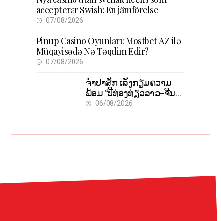
accepterar Swish: En jämförelse
07/08/2026
Pinup Casino Oyunları: Mostbet AZ ilə
Müqayisədə Nə Təqdim Edir?
07/08/2026
ຈຳປາສັກ ເລັ່ງກຽມຄວາມ
ພ້ອມ “ປີທ່ອງທ່ຽວລາວ-ຈີນ
2027” ຫວັງກະຕຸ້ນເສດຖະກິດ
06/08/2026
ທ້ອງຖິ່ນ