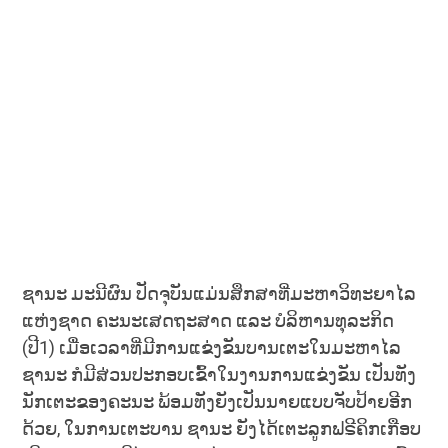
ຊານະ ມະນີຜົນ ປັດຈຸບັນແມ່ນສຶກສາທີ່ມະຫາວິທະຍາໄລ
ແຫ່ງຊາດ ຄະນະເສດຖະສາດ ແລະ ບໍລິຫານທຸລະກິດ
(ປີ1) ເມື່ອເວລາທີ່ມີການແຂ່ງຂັນບານເຕະໃນມະຫາໄລ
ຊານະ ກໍມີສ່ວນປະກອບເຂົ້າໃນງານການແຂ່ງຂັນ ເປັນທັງ
ນັກເຕະຂອງຄະນະ ພ້ອມທັງຍັງເປັນນາຍແບບຈັບປ້າຍອີກ
ດ້ວຍ, ໃນການເຕະບານ ຊານະ ຍັງໄດ້ເຕະລູກຟຣີຄິກເກືອບ