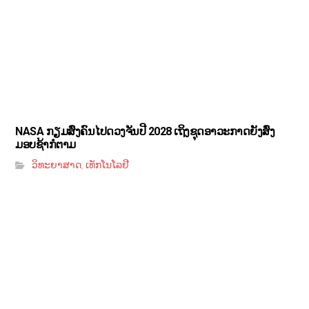
NASA ກຽມສົ່ງຄົນໄປດວງຈັນປີ 2028 ເຖິງຊຸດອາວະກາດຍັງສົ່ງ
ມອບຊ້າກໍຕາມ
ວິທະຍາສາດ
ເທັກໂນໂລຢີ
,