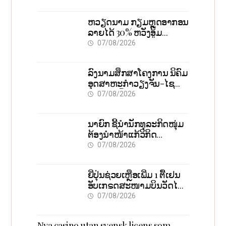
ຫວຽດນາມ ກຽມຫຼຸດອາກອນ
ລາຍໄດ້ 30% ຫວັງອູ້ມ
ທຸລະກິດຂະໜາດນ້ອຍ ແລະ
07/08/2026
ຈຸນລະວິສາຫະກິດ
ລົງນາມສຶກສາໂຄງການ ນິຄົມ
ອຸດສາຫະກຳວຽງຈັນ-ໄຊ
ທານີ ຕັ້ງເປົ້າດຶງທຶນ 150 ລ້ານ
07/08/2026
ໂດລາ, ສ້າງວຽກ 5.000
ຕຳແໜ່ງ
ນາຍົກ ຊີ້ນຳນັກທຸລະກິດໜຸ່ມ
ຕ້ອງນຳໜ້າແກ້ວິກິດ
ເສດຖະກິດ ເນັ້ນດຶງທຶນ
07/08/2026
ສາກົນ, ຫັນສູ່ດິຈິຕອນ
ຍີ່ປຸ່ນຊ່ວຍເຫຼືອເພີ່ມ 1 ຕື້ເຢນ
ອັບເກຣດສະໜາມບິນວັດໄຕ
ຮັບຮອງການເຕີບໂຕ
07/08/2026
Nya casino utan svensk licens som