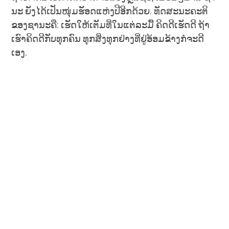
ນະ ຍັງໄດ້ເປັນໜຸ່ມຮັອດແຫ່ງປີອີກດ້ວຍ. ທັດສະນະຄະຕິ
ຂອງຊານະຄື: ເຮັດໃຫ້ເຕັມທີ່ໃນແຕ່ລະມື້ ຄິດດີເຮັດດີ ຖ້າ
ເຮົາຄິດດີກັບທຸກຄົນ ທຸກສິ່ງທຸກຢ່າງທີ່ຢູ່ອ້ອມຂ້າງກໍຈະດີ
ເອງ.