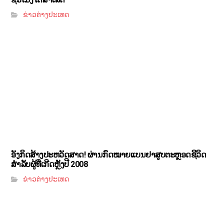
ຂ່າວຕ່າງປະເທດ
ອັງກິດສ້າງປະຫວັດສາດ! ຜ່ານກົດໝາຍແບນຢາສູບຕະຫຼອດຊີວິດ
ສຳລັບຜູ້ທີ່ເກີດຫຼັງປີ 2008
ຂ່າວຕ່າງປະເທດ