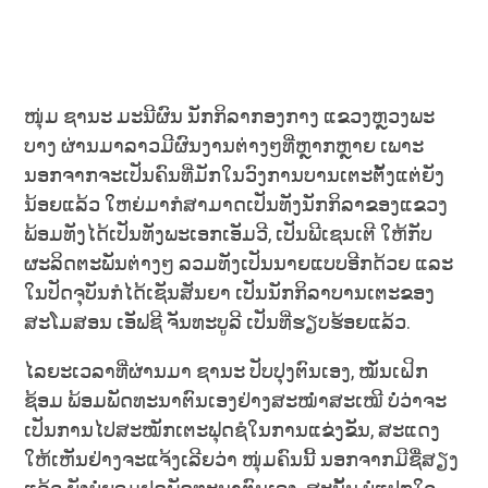
ໜຸ່ມ ຊານະ ມະນີຜົນ ນັກກິລາກອງກາງ ແຂວງຫຼວງພະ
ບາງ ຜ່ານມາລາວມີຜົນງານຕ່າງໆທີ່ຫຼາກຫຼາຍ ເພາະ
ນອກຈາກຈະເປັນຄົນທີ່ມັກໃນວົງການບານເຕະຕັ້ງແຕ່ຍັງ
ນ້ອຍແລ້ວ ໃຫຍ່ມາກໍສາມາດເປັນທັງນັກກິລາຂອງແຂວງ
ພ້ອມທັງໄດ້ເປັນທັງພະເອກເອັມວີ, ເປັນພີເຊນເຕີ ໃຫ້ກັບ
ຜະລິດຕະພັນຕ່າງໆ ລວມທັງເປັນນາຍແບບອີກດ້ວຍ ແລະ
ໃນປັດຈຸບັນກໍໄດ້ເຊັນສັນຍາ ເປັນນັກກິລາບານເຕະຂອງ
ສະໂມສອນ ເອັຟຊີ ຈັນທະບູລີ ເປັນທີ່ຮຽບຮ້ອຍແລ້ວ.
ໄລຍະເວລາທີ່ຜ່ານມາ ຊານະ ປັບປຸງຕົນເອງ, ໝັ່ນເຝິກ
ຊ້ອມ ພ້ອມພັດທະນາຕົນເອງຢ່າງສະໝໍ່າສະເໝີ ບໍ່ວ່າຈະ
ເປັນການໄປສະໝັກເຕະຟຸດຊໍໃນການແຂ່ງຂັນ, ສະແດງ
ໃຫ້ເຫັນຢ່າງຈະແຈ້ງເລີຍວ່າ ໜຸ່ມຄົນນີ້ ນອກຈາກມີຊື່ສຽງ