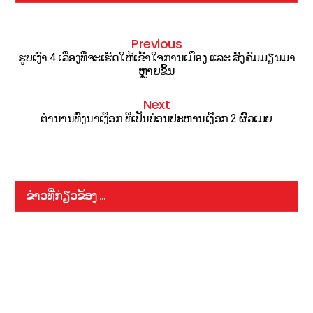
Previous
ຮູບເງົາ 4 ເລື່ອງທີ່ຈະເຮັດໃຫ້ເຂົ້າໃຈການເມືອງ ແລະ ສັງຄົມມຽນມາ
ຫຼາຍຂຶ້ນ
Next
ຕຳນານທົ່ງນາເງືອກ ທີ່ເປັນບ່ອນປະຫານເງືອກ 2 ຜົວເມຍ
ຂ່າວທີ່ກ່ຽວຂ້ອງ ...