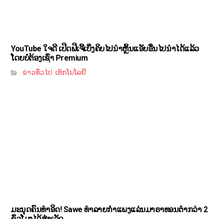
YouTube ໃຈດີ ເປີດຟີເຈີ້ເບິ່ງຄິບໄປນຳຫຼິ້ນແອັບອື່ນໄປນຳໄດ້ແລ້ວ
ໂດຍບໍ່ຕ້ອງເຊົ່າ Premium
ຂ່າວທົ່ວໄປ
ເທັກໂນໂລຢີ
,
ມະນຸດຄົນທຳອິດ! Sawe ທຳລາຍກຳແພງແລ່ນມາຣາທອນຕ່ຳກວ່າ 2
ຊົ່ວໂມງໄດ້ສຳເລັດ