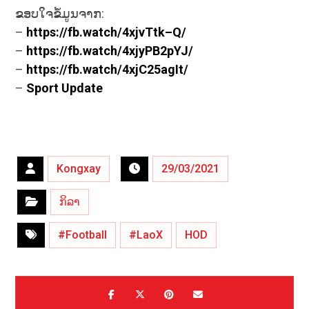
ຂອບໃຈຂໍ້ມູນຈາກ:
–
https://fb.watch/4xjvTtk–Q/
–
https://fb.watch/4xjyPB2pYJ/
–
https://fb.watch/4xjC25agIt/
–
Sport Update
Kongxay
29/03/2021
ກິລາ
#Football
#LaoX
HOD