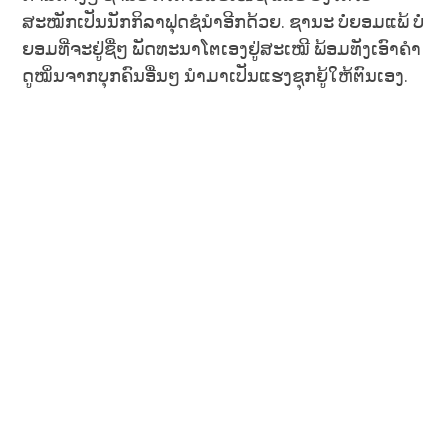
ສະໝັກເປັນນັກກິລາຟຸດຊໍນຳອີກດ້ວຍ. ຊານະ ບໍ່ຍອມແພ້ ບໍ່
ຍອມທີ່ຈະຢູ່ຊື່ໆ ພັດທະນາໂຕເອງຢູ່ສະເໝີ ພ້ອມທັງເອົາຄຳ
ດູໝິ່ນຈາກບຸກຄົນອື່ນໆ ນຳມາເປັນແຮງຊຸກຍູ້ໃຫ້ຕົນເອງ.