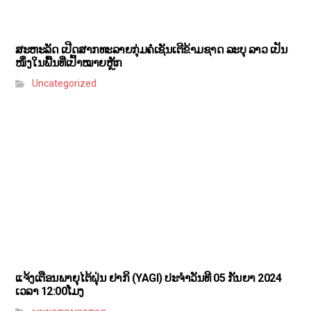
ສະຫະລັດ ເປີດສາກທະລາຍກຸ່ມຄໍເຊັນເຕີຂ້າມຊາດ ລະບຸ ລາວ ເປັນ
ໜຶ່ງໃນພື້ນທີ່ເປົ້າໝາຍຫຼັກ
Uncategorized
ແຈ້ງເຕືອນພາຍຸໄຕ້ຝຸ່ນ ຢາກິ (YAGI)​ ປະຈໍາວັນທີ 05 ກັນຍາ 2024
ເວລາ 12:00ໂມງ