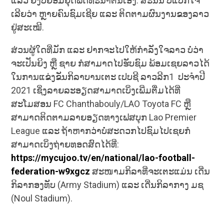
ແລ້ວ ຍັງບໍ່ຍອມຢຸດພັດທະນາຕົນເອງ. ສະນັ້ນ ບໍ່ແປກໃຈ
ເລີຍວ່າ ຫຼາຍຄົນຊົມເຊີຍ ແລະ ຕິດຕາມຜົນງານຂອງລາວ
ຢູ່ສະເໝີ.
ສ່ວນຜູ້ໃດທີ່ມັກ ແລະ ຢາກຈະໄປໃຫ້ກຳລັງໃຈລາວ ບໍ່ວ່າ
ຈະເປັນຍິງ ຫຼື ຊາຍ ກໍສາມາດໄປຮັບຊົມ ພ້ອມເຊຍລາວໄດ້
ໃນການແຂ່ງຂັນກິລາບານເຕະ ເປບຊີ ລາວລີກ1 ປະຈຳປີ
2021 ເຊິ່ງລາຍລະອຽດສາມາດເບິ່ງເພີ່ມຕື່ມໄດ້ທີ່
ສະໂມສອນ FC Chanthabouly/LAO Toyota FC ຫຼື
ສາມາດຕິດຕາມລາຍອຽດທາງເຟສບຸກ Lao Premier
League ແລະ ຖ້າຫາກວ່າບໍ່ສະດວກໄປຊົມໄປເຊຍກໍ
ສາມາດເບິ່ງຖ່າຍທອດສົດໄດ້ທີ່:
https://mycujoo.tv/en/national/lao-football-
federation-w9xgcz
ສະໜາມກິລາທີ່ຈະເຕະແມ່ນ ເດີ່ນ
ກິລາກອງທັບ (Army Stadium) ແລະ ເດີ່ນກິລາກາງ ມຊ
(Noul Stadium).