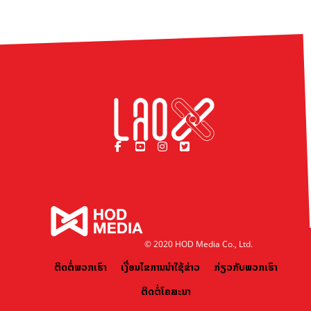
© 2020 HOD Media Co., Ltd.
ຕິດຕໍ່ພວກເຮົາ
ເງື່ອນໄຂການນຳໃຊ້ຂ່າວ
ກ່ຽວກັບພວກເຮົາ
ຕິດຕໍ່ໂຄສະນາ