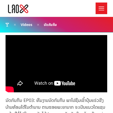
Videos
ນັດກັນກິນ
ນັດກັນກິນ EP03: ທີມງານນັດກັນກິນ ພາໄປຊິມເຂົ້າປຸ້ນແຈ່ວຂີງ
ບ້ານຫ້ອມໃຕ້ໃນຕຳນານ ຕາມຮອຍພະຍານາກ ຈະເປັນແນວໃດແຊບ