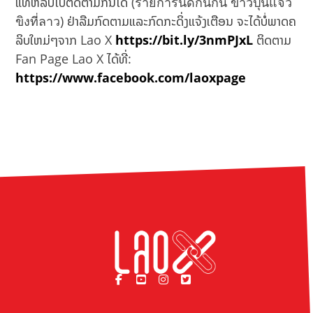
ແທ້ຫລືບໍ່ໄປຕິດຕາມກັນໄດ້ (รายการนัดกันกิน ข้าวปุ้นแจ่ว
ขิงที่ลาว) ຢ່າລືມກົດຕາມແລະກົດກະດິ່ງແຈ້ງເຕືອນ ຈະໄດ້ບໍ່ພາດຄ
ລິບໃຫມ່ໆຈາກ Lao X
https://bit.ly/3nmPJxL
ຕິດຕາມ
Fan Page Lao X ໄດ້ທີ່:
https://www.facebook.com/laoxpage