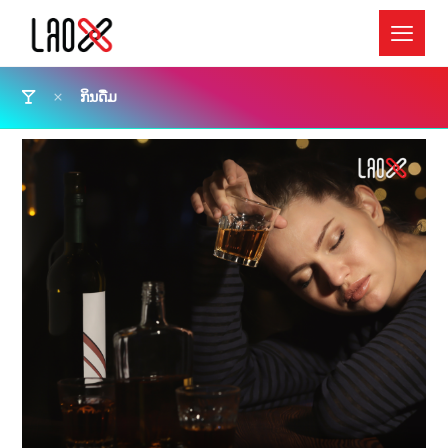
ກິນດື່ມ