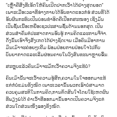
“ເຫຼົ້າຄືສິ່ງທີ່ເຮັດໃຫ້ຄົນເປີດປາກເວົ້າໄດ້ຢ່າງສຸດຍອດ”
ເພາະເມື່ອເວລາທີ່ຮ່າງກາຍໄດ້ຮັບທາດແອວກໍຮໍ ສ່ວນທີ່ໄດ້
ຮັບຜົນກະທົບເປັນບ່ອນທຳອິດຄືເປືອກສະໝອງ ເຊິ່ງມັນ
ເປັນຊັ້ນເນື້ອເຫຍື່ອເຊວປະສານຊັ້ນດ້ານນອກສຸດ. ເປັນ
ສ່ວນສຳຄັນຕໍ່ປະສາດການຮັບຮູ້ ການຄິດແລະການຈື່ຈຳ.
ດັ່ງນັ້ນເຮົາຈຶ່ງສັງເກດໄດ້ຢ່າງຊັດເຈນ ເມື່ອຄົນມີອາການ
ມຶນເມົາຈະຄ່ອຍໆເຄີ້ມ ພ້ອມປ່ອຍກາຍປ່ອຍໃຈໄປກັບ
ບັນຍາກາດແລະເລີ່ມຜ່ອນຄາຍໃນວົງສົນທະນາຫຼາຍຂຶ້ນ.
ສະຫຼຸບແລ້ວຄົນເມົາຈະມັກເວົ້າຄວາມຈິງແທ້ບໍ່?
ຄົນເມົານັ້ນຈະເວົ້າຄວາມຮູ້ສຶກ,ຄວາມໃນໃຈອອກມາແທ້
ແຕ່ກໍບໍ່ແມ່ນທັງໝົດ ເພາະເວລານັ້ນພວກເຂົາບໍ່ສາມາດ
ຄວບຄຸມສະຕິໃນການຄິດ,ການຕັດສິນໃຈໂດຍໃຊ້ເຫດຜົນ
ທີ່ພຽງພໍໄດ້ ຄຳເວົ້າທີ່ອອກມານັ້ນອາດເປັນຄວາມຈິງແຕ່
ສ່ວນໃດສ່ວນໜຶ່ງຂອງທັງໝົດ.