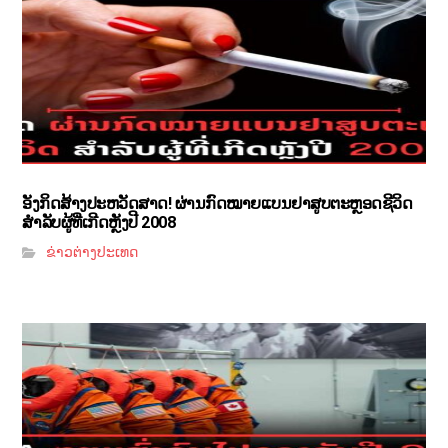
ອັງກິດສ້າງປະຫວັດສາດ! ຜ່ານກົດໝາຍແບນຢາສູບຕະຫຼອດຊີວິດ
ສຳລັບຜູ້ທີ່ເກີດຫຼັງປີ 2008
ຂ່າວຕ່າງປະເທດ