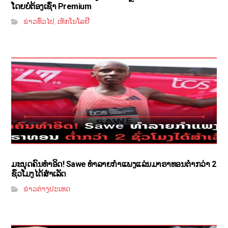
ໂດຍບໍ່ຕ້ອງເຊົ່າ Premium
ຂ່າວທົ່ວໄປ
ເທັກໂນໂລຢີ
,
ມະນຸດຄົນທຳອິດ! Sawe ທຳລາຍກຳແພງແລ່ນມາຣາທອນຕ່ຳກວ່າ 2
ຊົ່ວໂມງໄດ້ສຳເລັດ
ຂ່າວຕ່າງປະເທດ