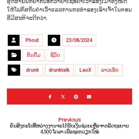
ສຸດທ້າຍນີ້ກໍຢາກບອກວ່າຢ່າເຊື່ອຄຳເວົ້າຂອງເມົາທັງໝົດ
ໃຫ້ໂຟກັສກັບຄຳເວົ້າແລະການກະທຳຂອງເຂົາເຈົ້າໃນຕອນ
ທີ່ມີສະຕິຈະດີກວ່າ.
Phout
23/08/2024
ກິນດື່ມ
ຊີວິດ
drunk
drunktalk
LaoX
ລາວເອັກ
Previous
ຄົນສິງກະໂປທີ່ຫວ່າງງານຈະໄດ້ຮັບເງິນຊ່ວຍເຫຼືອຈາກລັດຖະບານ
4,500 ໂດລາ ເພື່ອຊອກວຽກໃໝ່