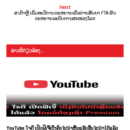
Next
ສ ເກົາຫຼີ ເພີ່ມທະວີການຂະຫຍາຍເຄືອຂ່າຍສັນຍາ FTA ຜັນ
ຂະຫຍາຍລະບົບການສະໜອງໂລກ
ຂ່າວທີ່ກ່ຽວຂ້ອງ ...
YouTube ໃຈດີ ເປີດຟີເຈີ້ເບິ່ງຄິບໄປນຳຫຼິ້ນແອັບອື່ນໄປນຳໄດ້ແລ້ວ