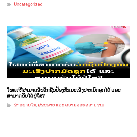
Uncategorized
ໃຜແດ່ທີ່ສາມາດຮັບວັກຊີນປ້ອງກັນມະເຮັງປາກມົດລູກໄດ້ ແລະ
ສາມາດຮັບໄດ້ຢູ່ໃສ?
ຂ່າວພາຍໃນ
ສຸຂະພາບ ແລະ ຄວາມສວຍຄວາມງາມ
,