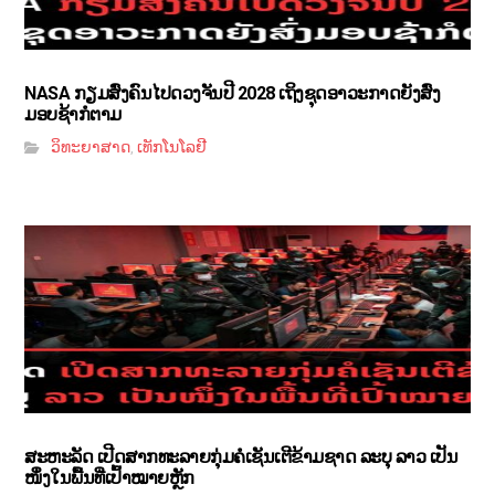
NASA ກຽມສົ່ງຄົນໄປດວງຈັນປີ 2028 ເຖິງຊຸດອາວະກາດຍັງສົ່ງ
ມອບຊ້າກໍຕາມ
ວິທະຍາສາດ
ເທັກໂນໂລຢີ
,
ສະຫະລັດ ເປີດສາກທະລາຍກຸ່ມຄໍເຊັນເຕີຂ້າມຊາດ ລະບຸ ລາວ ເປັນ
ໜຶ່ງໃນພື້ນທີ່ເປົ້າໝາຍຫຼັກ