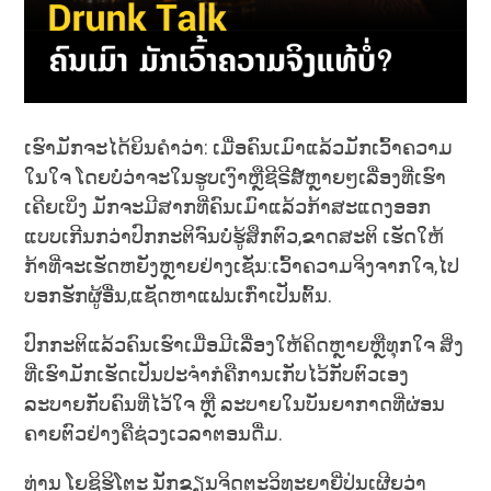
ເຮົາມັກຈະໄດ້ຍິນຄຳວ່າ: ເມື່ອຄົນເມົາແລ້ວມັກເວົ້າຄວາມ
ໃນໃຈ ໂດຍບໍ່ວ່າຈະໃນຮູບເງົາຫຼືຊີຣີສ໌ຫຼາຍໆເລື່ອງທີ່ເຮົາ
ເຄີຍເບິ່ງ ມັກຈະມີສາກທີ່ຄົນເມົາແລ້ວກ້າສະແດງອອກ
ແບບເກີນກວ່າປົກກະຕິຈົນບໍ່ຮູ້ສຶກຕົວ,ຂາດສະຕິ ເຮັດໃຫ້
ກ້າທີ່ຈະເຮັດຫຍັງຫຼາຍຢ່າງເຊັ່ນ:ເວົ້າຄວາມຈິງຈາກໃຈ,ໄປ
ບອກຮັກຜູ້ອື່ນ,ແຊັດຫາແຟນເກົ່າເປັນຕົ້ນ.
ປົກກະຕິແລ້ວຄົນເຮົາເມື່ອມີເລື່ອງໃຫ້ຄິດຫຼາຍຫຼືທຸກໃຈ ສິ່ງ
ທີ່ເຮົາມັກເຮັດເປັນປະຈຳກໍຄືການເກັບໄວ້ກັບຕົວເອງ
ລະບາຍກັບຄົນທີ່ໄວ້ໃຈ ຫຼື
ລະບາຍໃນບັນຍາກາດທີ່ຜ່ອນ
ຄາຍຕົວຢ່າງຄືຊ່ວງເວລາຕອນດື່ມ.
ທ່ານ ໂຍຊິຮິໂຕະ ນັກຂຽນຈິດຕະວິທະຍາຍີ່ປຸ່ນເຜີຍວ່າ