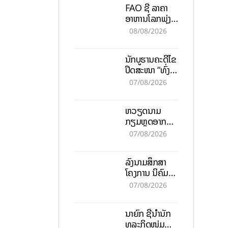
FAO ຊີ້ ລາຄາ
ອາຫານໂລກພຸ່ງ
ສູງສຸດໃນຮອບ 3
08/08/2026
ປີ ຈາກແຮງ
ກົດດັນຂອງ
ນັກບູຮານຄະດີໄຂ
ສົງຄາມ, El
ປິດສະໜາ “ທົ່ງ
nino
ໄຫຫີນ” ຫຼັງພົບ
07/08/2026
ໂຄງກະດູກ 37
ຄົນໃນຫີນຍັກ
ຫວຽດນາມ
ກຽມຫຼຸດອາກອນ
ລາຍໄດ້ 30%
07/08/2026
ຫວັງອູ້ມທຸລະກິດ
ຂະໜາດນ້ອຍ
ລົງນາມສຶກສາ
ແລະ ຈຸນລະ
ໂຄງການ ນິຄົມ
ວິສາຫະກິດ
ອຸດສາຫະກຳ
07/08/2026
ວຽງຈັນ-ໄຊທານີ
ຕັ້ງເປົ້າດຶງທຶນ
ນາຍົກ ຊີ້ນຳນັກ
150 ລ້ານໂດລາ,
ທຸລະກິດໜຸ່ມ
ສ້າງວຽກ 5.000