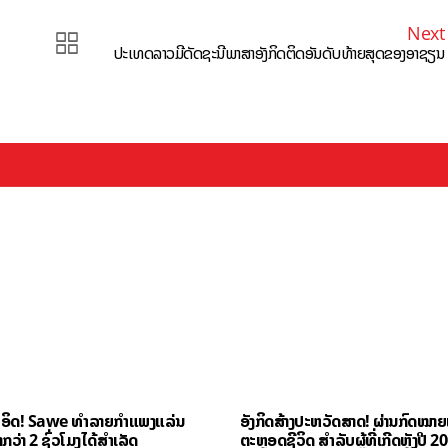
Next
ປະເທດລາວມີດັດຊະນີພາສາອັງກິດຕິດອັນດັບທ້າຍສຸດຂອງອາຊຽນ
ຳອິດ! Sawe ທຳລາຍກຳແພງແລ່ນ
ອັງກິດສ້າງປະຫວັດສາດ! ຜ່ານກົດໝາ
ວ່າ 2 ຊົ່ວໂມງໄດ້ສຳເລັດ
ຕະຫຼອດຊີວິດ ສຳລັບຜູ້ທີ່ເກີດຫຼັງປີ 2