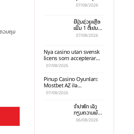
ຕ້ອງນຳໜ້າແກ້
ຕຳແໜ່ງ
07/08/2026
ວິກິດເສດຖະກິດ
ເນັ້ນດຶງທຶນ
ຍີ່ປຸ່ນຊ່ວຍເຫຼືອ
ສາກົນ, ຫັນສູ່ດິຈິ
ເພີ່ມ 1 ຕື້ເຢນ
ຕອນ
ອຄວບຄຸມ
ອັບເກຣດ
07/08/2026
ສະໜາມບິນວັດ
ໄຕ ຮັບຮອງການ
Nya casino utan svensk
ເຕີບໂຕ
licens som accepterar
Swish: En jämförelse
07/08/2026
Pinup Casino Oyunları:
Mostbet AZ ilə
Müqayisədə Nə Təqdim
07/08/2026
Edir?
ຈຳປາສັກ ເລັ່ງ
ກຽມຄວາມພ້ອມ
“ປີທ່ອງທ່ຽວ
06/08/2026
ລາວ-ຈີນ 2027”
ຫວັງກະຕຸ້ນ