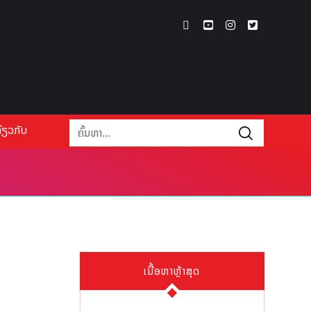
່ຽວກັບ
ເນື້ອຫາຫຼ້າສຸດ