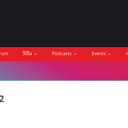
orum
ວິດີໂອ
Podcasts
Events
ກ
2