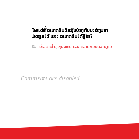
ໃຜແດ່ທີ່ສາມາດຮັບວັກຊີນປ້ອງກັນມະເຮັງປາກ
ມົດລູກໄດ້ ແລະ ສາມາດຮັບໄດ້ຢູ່ໃສ?
ຂ່າວພາຍໃນ
ສຸຂະພາບ ແລະ ຄວາມສວຍຄວາມງາມ
,
Comments are disabled