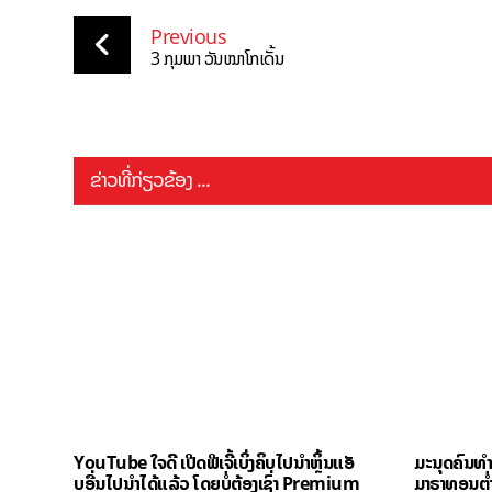
Previous
3 ກຸມພາ ວັນໝາໂກເດັ້ນ
ຂ່າວທີ່ກ່ຽວຂ້ອງ ...
YouTube ໃຈດີ ເປີດຟີເຈີ້ເບິ່ງຄິບໄປນຳຫຼິ້ນແອັ
ມະນຸດຄົນທ
ບອື່ນໄປນຳໄດ້ແລ້ວ ໂດຍບໍ່ຕ້ອງເຊົ່າ Premium
ມາຣາທອນຕ່ຳກ