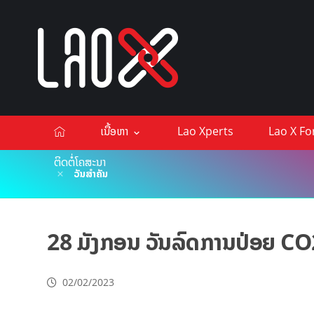
ເນື້ອຫາ
Lao Xperts
Lao X F
ຕິດຕໍ່ໂຄສະນາ
ວັນສຳຄັນ
28 ມັງກອນ ວັນລົດການປ່ອຍ CO
02/02/2023