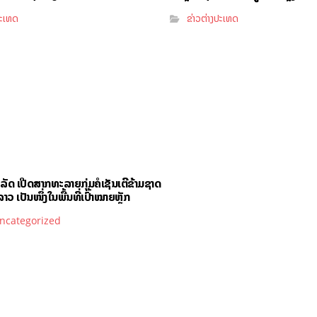
ປະເທດ
ຂ່າວຕ່າງປະເທດ
ັດ ເປີດສາກທະລາຍກຸ່ມຄໍເຊັນເຕີຂ້າມຊາດ
າວ ເປັນໜຶ່ງໃນພື້ນທີ່ເປົ້າໝາຍຫຼັກ
ncategorized