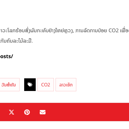
ພາວະໂລກຮ້ອນສົ່ງຜົນກະທົບຢ່າງໃຫຍ່ຫຼວງ, ການລົດການປ່ອຍ CO2 ເພື່
ວຍກັນຄົນລະໄມ້ລະມື.
posts/
ວັນສຳຄັນ
CO2
ລາວເອັກ