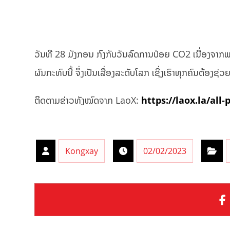
ວັນທີ 28 ມັງກອນ ກົງກັບວັນລົດການປ່ອຍ CO2 ເນື່ອງຈາກ
ຜົນກະທົບນີ້ ຈຶ່ງເປັນເລື່ອງລະດັບໂລກ ເຊິ່ງເຮົາທຸກຄົນຕ້ອງຊ່
ຕິດຕາມຂ່າວທັງໝົດຈາກ LaoX:
https://laox.la/all-
Kongxay
02/02/2023