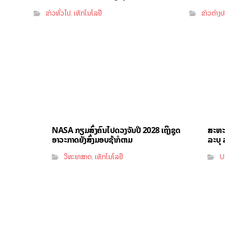
ຂ່າວທົ່ວໄປ
ເທັກໂນໂລຢີ
ຂ່າວຕ່າງ
,
NASA ກຽມສົ່ງຄົນໄປດວງຈັນປີ 2028 ເຖິງຊຸດ
ສະຫະລ
ອາວະກາດຍັງສົ່ງມອບຊ້າກໍຕາມ
ລະບຸ ລ
ວິທະຍາສາດ
ເທັກໂນໂລຢີ
U
,