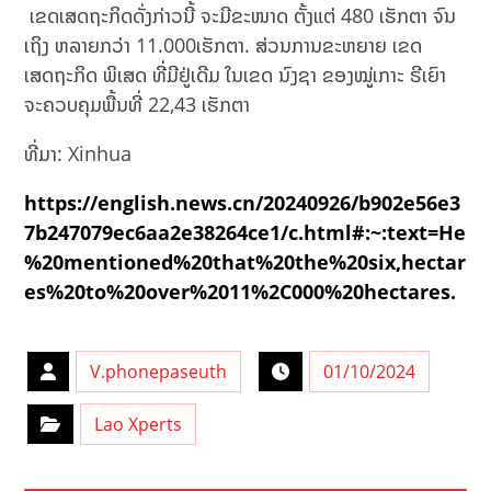
ເຂດເສດຖະກິດດັ່ງກ່າວນີ້ ຈະມີຂະໜາດ ຕັ້ງແຕ່ 480 ເຮັກຕາ ຈົນ
ເຖິງ ຫລາຍກວ່າ 11.000ເຮັກຕາ. ສ່ວນການຂະຫຍາຍ ເຂດ
ເສດຖະກິດ ພິເສດ ທີ່ມີຢູ່ເດີມ ໃນເຂດ ນົງຊາ ຂອງໝູ່ເກາະ ຣີເຍົາ
ຈະຄວບຄຸມພື້ນທີ່ 22,43 ເຮັກຕາ
ທີ່ມາ: Xinhua
https://english.news.cn/20240926/b902e56e3
7b247079ec6aa2e38264ce1/c.html#:~:text=He
%20mentioned%20that%20the%20six,hectar
es%20to%20over%2011%2C000%20hectares.
V.phonepaseuth
01/10/2024
Lao Xperts