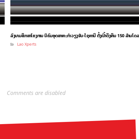
ລົງນາມສຶກສາໂຄງການ ນິຄົມອຸດສາຫະກຳວຽງຈັນ-ໄຊທານີ ຕັ້ງເປົ້າດຶງທຶນ 150 ລ້ານໂ
Lao Xperts
Comments are disabled