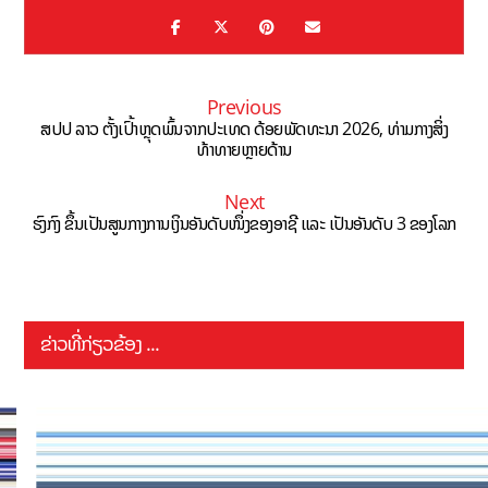
Previous
ສປປ ລາວ ຕັ້ງເປົ້າຫຼຸດພົ້ນຈາກປະເທດ ດ້ອຍພັດທະນາ 2026, ທ່າມກາງສິ່ງ
ທ້າທາຍຫຼາຍດ້ານ
Next
ຮົງກົງ ຂຶ້ນເປັນສູນ​ກາງ​ການ​ເງິນ​ອັນ​ດັບ​ໜຶ່ງ​ຂອງ​ອາ​ຊີ ແລະ ເປັນອັນດັບ 3 ຂອງໂລກ
ຂ່າວທີ່ກ່ຽວຂ້ອງ ...