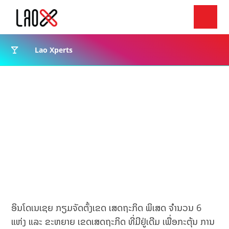
Lao Xperts
ອິນໂດເນເຊຍ ກຽມຈັດຕັ້ງເຂດ ເສດຖະກິດ ພິເສດ ຈຳນວນ 6
ແຫ່ງ ແລະ ຂະຫຍາຍ ເຂດເສດຖະກິດ ທີ່ມີຢູ່ເດີມ ເພື່ອກະຕຸ້ນ ການ