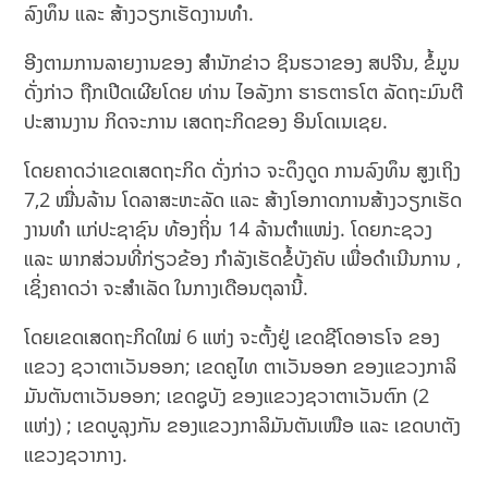
ລົງທຶນ ແລະ ສ້າງວຽກເຮັດງານທຳ.
ອີງຕາມການລາຍງານຂອງ ສຳນັກຂ່າວ ຊິນຮວາຂອງ ສປຈີນ, ຂໍ້ມູນ
ດັ່ງກ່າວ ຖືກເປີດເຜີຍໂດຍ ທ່ານ ໄອລັງກາ ຮາຣຕາຣໂຕ ລັດຖະມົນຕີ
ປະສານງານ ກິດຈະການ ເສດຖະກິດຂອງ ອິນໂດເນເຊຍ.
ໂດຍຄາດວ່າເຂດເສດຖະກິດ ດັ່ງກ່າວ ຈະດຶງດູດ ການລົງທຶນ ສູງເຖິງ
7,2 ໝື່ນລ້ານ ໂດລາສະຫະລັດ ແລະ ສ້າງໂອກາດການສ້າງວຽກເຮັດ
ງານທຳ ແກ່ປະຊາຊົນ ທ້ອງຖິ່ນ 14 ລ້ານຕຳແໜ່ງ. ໂດຍກະຊວງ
ແລະ ພາກສ່ວນທີ່ກ່ຽວຂ້ອງ ກຳລັງເຮັດຂໍ້ບັງຄັບ ເພື່ອດຳເນີນການ ,
ເຊິ່ງຄາດວ່າ ຈະສຳເລັດ ໃນກາງເດືອນຕຸລານີ້.
ໂດຍເຂດເສດຖະກິດໃໝ່ 6 ແຫ່ງ ຈະຕັ້ງຢູ່ ເຂດຊີໂດອາຣໂຈ ຂອງ
ແຂວງ ຊວາຕາເວັນອອກ; ເຂດຄູໄທ ຕາເວັນອອກ ຂອງແຂວງກາລິ
ມັນຕັນຕາເວັນອອກ; ເຂດຊູບັງ ຂອງແຂວງຊວາຕາເວັນຕົກ (2
ແຫ່ງ) ; ເຂດບູລຸງກັນ ຂອງແຂວງກາລິມັນຕັນເໜືອ ແລະ ເຂດບາຕັງ
ແຂວງຊວາກາງ.