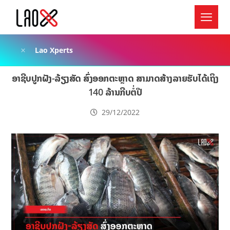
Lao Xperts
ອາຊີບປູກຝັງ-ລ້ຽງສັດ ສົ່ງອອກຕະຫຼາດ ສາມາດສ້າງລາຍຮັບໄດ້ເຖິງ
140 ລ້ານກີບຕໍ່ປີ
29/12/2022