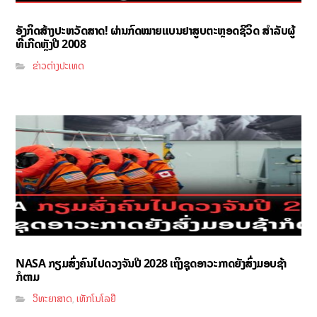
ອັງກິດສ້າງປະຫວັດສາດ! ຜ່ານກົດໝາຍແບນຢາສູບຕະຫຼອດຊີວິດ ສຳລັບຜູ້
ທີ່ເກີດຫຼັງປີ 2008
ຂ່າວຕ່າງປະເທດ
NASA ກຽມສົ່ງຄົນໄປດວງຈັນປີ 2028 ເຖິງຊຸດອາວະກາດຍັງສົ່ງມອບຊ້າ
ກໍຕາມ
ວິທະຍາສາດ
ເທັກໂນໂລຢີ
,