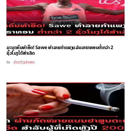
ມະນຸດຄົນທຳອິດ! Sawe ທຳລາຍກຳແພງແລ່ນມາຣາທອນຕ່ຳກວ່າ 2
ຊົ່ວໂມງໄດ້ສຳເລັດ
ຂ່າວຕ່າງປະເທດ