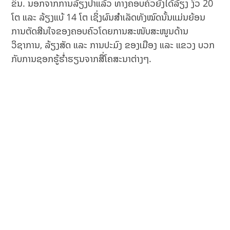
ຂຶ້ນ. ນອກຈາກການລ້ຽງປາແລ້ວ ທາງຄອບຄົວຍັງໄດ້ລ້ຽງ ງົວ 20
ໂຕ ແລະ ລ້ຽງແບ້ 14 ໂຕ ເຊິ່ງຜົນສໍາເລັດທັງໝົດນັ້ນແມ່ນຍ້ອນ
ການຕັດສີນໃຈຂອງຄອບຄົວໂດຍການສະໜັບສະໜູນດ້ານ
ວິຊາການ, ລ້ຽງສັດ ແລະ ການປະມົງ ຂອງເມືອງ ແລະ ແຂວງ ບວກ
ກັບການຊອກຮູ້ຮໍ່າຮຽນຈາກສື່ໂຄສະນາຕ່າງໆ.