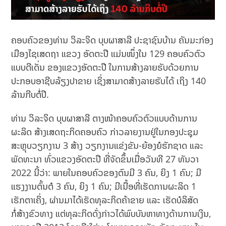
ຄອບຄົວຂອງທ່ານ ວິລະຈິດ ບຸບຜາສາລີ ປະຊາຊົນບ້ານ ຄັນມະກ່ອງ
ເມືອງໄຊເສດຖາ ແຂວງ ອັດຕະປື ແມ່ນໜຶ່ງໃນ 129 ຄອບຄົວຕົວ
ແບບດີເດັ່ນ ຂອງແຂວງອັດຕະປື ໃນການສ້າງລາຍຮັບດ້ວຍການ
ປະກອບອາຊີບລ້ຽງປາຂາຍ ເຊິ່ງສາມາດສ້າງລາຍຮັບໄດ້ ເຖິງ 140
ລ້ານກີບຕໍ່ປີ.
ທ່ານ ວິລະຈິດ ບຸບຜາສາລີ ຕາງໜ້າຄອບຄົວຕົວແບບດ້ານການ
ຜະລິດ ສ້າງເສດຖະກິດຄອບຄົວ ກ່າວລາຍງານຢູ່ໃນກອງປະຊຸມ
ສະຫຼຸບວຽກງານ 3 ສ້າງ ວຽກງານແຂ່ງຂັນ-ຍ້ອງຍໍຮັກຊາດ ແລະ
ພັດທະນາ ທົ່ວແຂວງອັດຕະປື ທີ່ຈັດຂຶ້ນເມື່ອວັນທີ 27 ທັນວາ
2022 ນີ້ວ່າ: ພາຍໃນຄອບຄົວຂອງຕົນມີ 3 ຄົນ, ຍິງ 1 ຄົນ; ມີ
ແຮງງານຕົ້ນຕໍ 3 ຄົນ, ຍິງ 1 ຄົນ; ມີເນື້ອທີ່ເຮັດການຜະລິດ 1
ເຮັກຕາເຄິ່ງ, ຜ່ານມາໄດ້ເຮັດທຸລະກິດຄ້າຂາຍ ແລະ ເຮັດບໍລິສັດ
ກໍ່ສ້າງຂົວທາງ ແຕ່ທຸລະກິດດັ່ງກ່າວໄດ້ພົບບັນຫາທາງດ້ານການເງິນ,