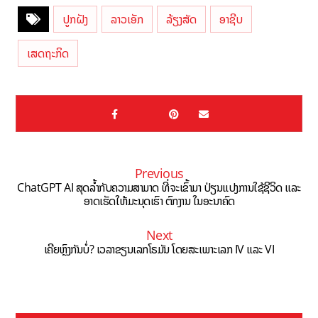
ປູກຝັງ
ລາວເອັກ
ລ້ຽງສັດ
ອາຊີບ
ເສດຖະກິດ
Previous
ChatGPT AI ສຸດລ້ຳກັບຄວາມສາມາດ ທີ່ຈະເຂົ້າມາ ປ່ຽນແປງການໃຊ້ຊີວິດ ແລະ
ອາດເຮັດໃຫ້ມະນຸດເຮົາ ຕົກງານ ໃນອະນາຄົດ
Next
ເຄີຍຫຼົງກັນບໍ່? ເວລາຂຽນເລກໂຣມັນ ໂດຍສະເພາະເລກ IV ແລະ VI