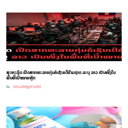
ສະຫະລັດ ເປີດສາກທະລາຍກຸ່ມຄໍເຊັນເຕີຂ້າມຊາດ ລະບຸ ລາວ ເປັນໜຶ່ງໃນ
ພື້ນທີ່ເປົ້າໝາຍຫຼັກ
Uncategorized