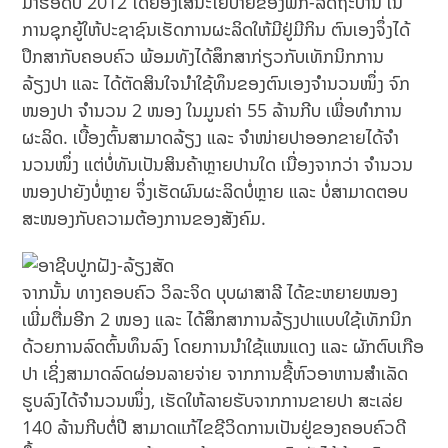
ມາຮອດປີ 2012 ໂດຍອີງໃສ່ນະໂຍບາຍຂອງພັກ-ລັດຖະບານ ໃນ
ການຊຸກຍູ້ໃຫ້ປະຊາຊົນເຮັດການຜະລິດໃຫ້ມີຢູ່ມີກິນ ຕົນເອງຈຶ່ງໄດ້
ປຶກສາກັບຄອບຄົວ ພ້ອມທັງໄດ້ສຶກສາກ່ຽວກັບເທັກນິກການ
ລ້ຽງປາ ແລະ ໄດ້ຕັດສິນໃຈນໍາໃຊ້ທຶນຂອງຕົນເອງຈຳນວນໜຶ່ງ ຈົກ
ໜອງປາ ຈຳນວນ 2 ໜອງ ໃນມູນຄ່າ 55 ລ້ານກີບ ເພື່ອທໍາການ
ຜະລິດ. ເບື້ອງຕົ້ນສາມາດລ້ຽງ ແລະ ຈໍາໜ່າຍປາອອກຂາຍໄດ້ຈໍາ
ນວນໜຶ່ງ ແຕ່ບໍ່ທັນເປັນສິນຄ້າຫຼາຍປານໃດ ເນື່ອງຈາກວ່າ ຈໍານວນ
ໜອງປາຍັງບໍ່ຫຼາຍ ຈຶ່ງເຮັດຜົນຜະລິດບໍ່ຫຼາຍ ແລະ ບໍ່ສາມາດຕອບ
ສະໜອງກັບຄວາມຕ້ອງການຂອງສັງຄົມ.
ຈາກນັ້ນ ທາງຄອບຄົວ ວິລະຈິດ ບຸບຜາສາລີ ໄດ້ຂະຫຍາຍໜອງ
ເພີ່ມຕື່ມອີກ 2 ໜອງ ແລະ ໄດ້ສຶກສາການລ້ຽງປາແບບໃຊ້ເທັກນິກ
ດ້ວຍການລົດຕົ້ນທຶນລົງ ໂດຍການນໍາໃຊ້ແໜແດງ ແລະ ຜັກຕົບເກືອ
ປາ ເຊິ່ງສາມາດລົດຜ່ອນລາຍຈ່າຍ ຈາກການຊື້ຫົວອາຫານສຳເລັດ
ຮູບລົງໄດ້ຈຳນວນໜຶ່ງ, ເຮັດໃຫ້ລາຍຮັບຈາກການຂາຍປາ ສະເລ່ຍ
140 ລ້ານກີບຕໍ່ປີ ສາມາດແກ້ໄຂຊີວິດການເປັນຢູ່ຂອງຄອບຄົວດີ