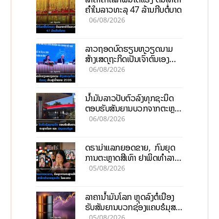
ຄຳໃນລາວທະລຸ 47 ລ້ານກີບຕໍ່ບາດ
06/08/2026
ລາວຖອດບົດຮຽນຫວຽດນາມ
ສ້າງເສດຖະກິດເປັນເຈົ້າຕົນເອງ
ກ້າວສູ່ເປົ້າໝາຍ 2035
06/08/2026
ນໍ້າມັນລາວປັບຕົວລົງທຸກຊະນິດ
ຕອບຮັບສັນຍານບວກຈາກຕະຫຼາດ
ໂລກ ແລະ ຊ່ອງແຄບຮໍມູສ
06/08/2026
ດຣາມ່າແລກຍອດຂາຍ, ກົນຍຸດ
ການຕະຫຼາດສີເທົາ ຢາພິດທຳລາຍ
ທຸລະກິດ ໄລຍະຍາວ
05/08/2026
ລາຄານ້ຳມັນໂລກ ຫຼຸດລົງຕໍ່ເນື່ອງ
ຮັບສັນຍານບວກຊ່ອງແຄບຮໍມຸສ
ຈັບຕາລາຄາໃນລາວ
05/08/2026