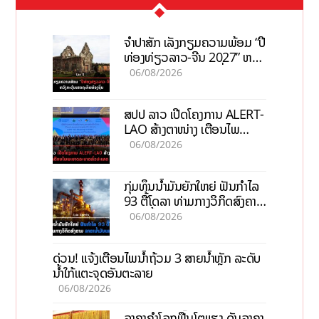
ຈຳປາສັກ ເລັ່ງກຽມຄວາມພ້ອມ “ປີ
ທ່ອງທ່ຽວລາວ-ຈີນ 2027” ຫວັງ
ກະຕຸ້ນເສດຖະກິດທ້ອງຖິ່ນ
06/08/2026
ສປປ ລາວ ເປີດໂຄງການ ALERT-
LAO ສ້າງຕາໜ່າງ ເຕືອນໄພ
ພະຍາດລະບາດທົ່ວປະເທດ
06/08/2026
ກຸ່ມທຶນນ້ຳມັນຍັກໃຫຍ່ ຟັນກຳໄລ
93 ຕື້ໂດລາ ທ່າມກາງວິກິດສົງຄາມ
ລາຄານໍ້າມັນແພງ
06/08/2026
ດ່ວນ! ແຈ້ງເຕືອນໄພນໍ້າຖ້ວມ 3 ສາຍນໍ້າຫຼັກ ລະດັບ
ນໍ້າໃກ້ແຕະຈຸດອັນຕະລາຍ
06/08/2026
ລາຄາຄຳໂລກຟື້ນໂຕແຮງ ດັນລາຄາ