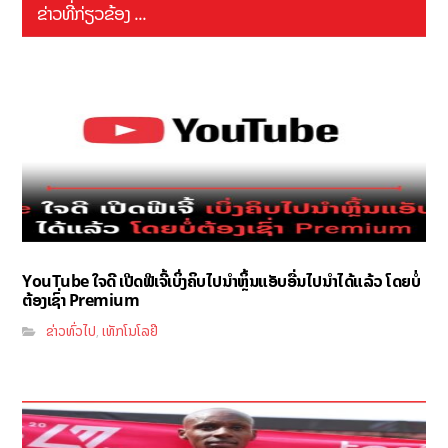
ຂ່າວທີ່ກ່ຽວຂ້ອງ ...
YouTube ໃຈດີ ເປີດຟີເຈີ້ເບິ່ງຄິບໄປນຳຫຼິ້ນແອັບອື່ນໄປນຳໄດ້ແລ້ວ ໂດຍບໍ່
ຕ້ອງເຊົ່າ Premium
ຂ່າວທົ່ວໄປ
ເທັກໂນໂລຢີ
,