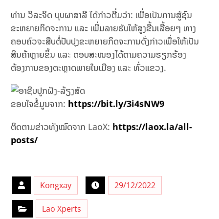
ທ່ານ ວິລະຈິດ ບຸບຜາສາລີ ໄດ້ກ່າວຕື່ມວ່າ: ເພື່ອເປັນການສູ້ຊົນ
ຂະຫຍາຍກິດຈະການ ແລະ ເພີ່ມລາຍຮັບໃຫ້ສູງຂື້ນເລື້ອຍໆ ທາງ
ຄອບຄົວຈະສືບຕໍ່ປັບປຸງຂະຫຍາຍກິດຈະການດັ່ງກ່າວເພື່ອໃຫ້ເປັນ
ສິນຄ້າຫຼາຍຂຶ້ນ ແລະ ຕອບສະໜອງໄດ້ຕາມຄວາມຮຽກຮ້ອງ
ຕ້ອງການຂອງຕະຫຼາດພາຍໃນເມືອງ ແລະ ທົ່ວແຂວງ.
ຂອບໃຈຂໍ້ມູນຈາກ:
https://bit.ly/3i4sNW9
ຕິດຕາມຂ່າວທັງໝົດຈາກ LaoX:
https://laox.la/all-
posts/
Kongxay
29/12/2022
Lao Xperts