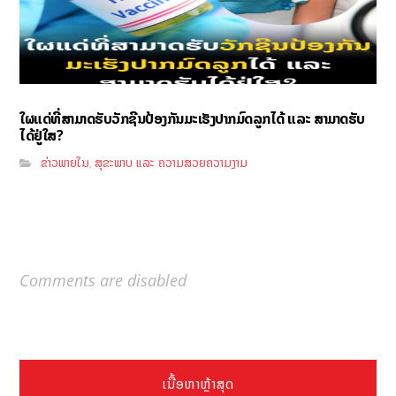
ໃຜແດ່ທີ່ສາມາດຮັບວັກຊີນປ້ອງກັນມະເຮັງປາກມົດລູກໄດ້ ແລະ ສາມາດຮັບ
ໄດ້ຢູ່ໃສ?
ຂ່າວພາຍໃນ
ສຸຂະພາບ ແລະ ຄວາມສວຍຄວາມງາມ
,
Comments are disabled
ເນື້ອຫາຫຼ້າສຸດ