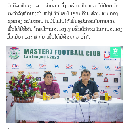
ນັກກິລາທີມຊາດລາວ ຈຳນວນໜຶ່ງມາຮ່ວມທີມ ແລະ ໄດ້ປ່ອຍນັກ
ເຕະກຳລັງຫຼັກບາງຕຳແໜ່ງໃຫ້ກັບສະໂມສອນອື່ນ. ສ່ວນແຜນກອງ
ເຊຍຂອງ ສະໂມສອນ ໃນປີນີ້ແມ່ນໄດ້ເພີ່ມອຸປະກອນໃນການເຊຍ
ເພື່ອໃຫ້ມີສີສັນ ໂດຍມີການສະແດງຫຼາຍຂຶ້ນບໍ່ວ່າຈະເປັນການສະແດງ
ພື້ນເມືອງ ແລະ ສາກົນ ເພື່ອໃຫ້ມີສີສັນກວ່າເກົ່າ”.