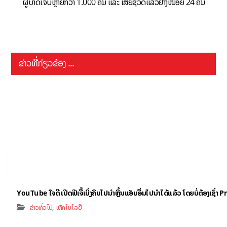
ຜູ້ບາດເຈັບຫຼາຍກວ່າ 1.000 ຄົນ ແລະ ເສຍຊີວິດແລ້ວຢ່າງໜ້ອຍ 24 ຄົນ
ຂ່າວທີ່ກ່ຽວຂ້ອງ ...
YouTube ໃຈດີ ເປີດຟີເຈີ້ເບິ່ງຄິບໄປນຳຫຼິ້ນແອັບອື່ນໄປນຳໄດ້ແລ້ວ ໂດຍບໍ່ຕ້ອງເຊົ່
,
ຂ່າວທົ່ວໄປ
ເທັກໂນໂລຢີ