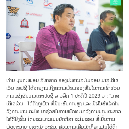
ທ່ານ ບຸນຖະໜອມ ສີຫາລາດ ຮອງປະທານສະໂມສອນ ມາສເຕີເຊ
ເວັນ ເອຟຊີ ໄດ້ລາຍງານເຖິງຄວາມພ້ອມຂອງທີມໃນການເຂົ້າຮ່ວມ
ການແຂ່ງຂັນບານເຕະເປບຊີ ລາວລີກ 1 ປະຈຳປີ 2023 ວ່າ: “ມາສ
ເຕີເຊເວັນ ໄດ້ດຶງຄູເຝິກ ທີ່ມີປະສົບການສູງ ແລະ ມີຜົນສໍາເລັດໃນ
ວົງການບານເຕະໄທ ມາຊ່ວຍໃນການພັດທະນາວົງການບານເຕະລາວ
ໃຫ້ດີຍິ່ງຂຶ້ນ ໂດຍສະເພາະແມ່ນນັກກິລາ ສະໂມສອນ ທີ່ເນັ້ນການ
ພັດທະນາບານເຕະເຍົາວະຊົນ, ສ່ວນການເສີມນັກກິລາແມ່ນໄດ້ດຶງ