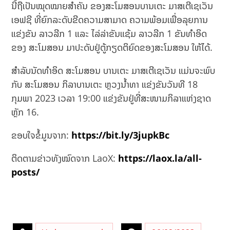
ນີ້ຖືເປັນໝຸດໝາຍສຳຄັນ ຂອງສະໂມສອນບານເຕະ ມາສເຕີເຊເວັນ
ເອຟຊີ ທີ່ຍົກລະດັບຂີດຄວາມສາມາດ ຄວາມພ້ອມເພື່ອລຸຍການ
ແຂ່ງຂັນ ລາວລີກ 1 ແລະ ໄລ່ລ່າຂັນແຊ້ມ ລາວລີກ 1 ຂັນທຳອິດ
ຂອງ ສະໂມສອນ ມາປະດັບຢູ່ຕູ້ກຽດຕິຍົດຂອງສະໂມສອນ ໃຫ້ໄດ້.
ສຳລັບນັດທຳອິດ ສະໂມສອນ ບານເຕະ ມາສເຕີເຊເວັນ ແມ່ນຈະພົບ
ກັບ ສະໂມສອນ ກິລາບານເຕະ ຫຼວງນໍ້າທາ ແຂ່ງຂັນວັນທີ 18
ກຸມພາ 2023 ເວລາ 19:00 ແຂ່ງຂັນຢູ່ທີ່ສະໜາມກິລາແຫ່ງຊາດ
ຫຼັກ 16.
ຂອບໃຈຂໍ້ມູນຈາກ:
https://bit.ly/3jupkBc
ຕິດຕາມຂ່າວທັງໝົດຈາກ LaoX:
https://laox.la/all-
posts/