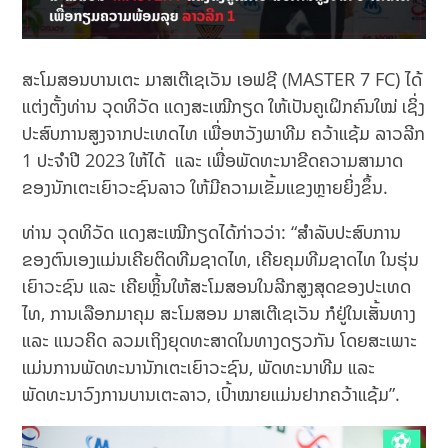
ສະໂມສອນບານເຕະ ມາສເຕີເຊເວັນ ເອຟຊີ (MASTER 7 FC) ໄດ້
ແຕ່ງຕັ້ງທ່ານ ວຸດທິວັດ ແດງສະເໝີກຽດ ໃຫ້ເປັນຄູເຝິກຄົນໃໝ່ ເຊິ່ງ
ປະສົບການສູງຈາກປະເທດໄທ ເພື່ອຫວັງພາທີມ ຄວ້າແຊ້ມ ລາວລີກ
1 ປະຈຳປີ 2023 ໃຫ້ໄດ້ ແລະ ເພື່ອພັດທະນາຂີດຄວາມສາມາດ
ຂອງນັກເຕະເຍົາວະຊົນລາວ ໃຫ້ມີຄວາມເຂັ້ມແຂງຫຼາຍຍິ່ງຂຶ້ນ.
ທ່ານ ວຸດທິວັດ ແດງສະເໝີກຽດໄດ້ກ່າວວ່າ: “ສໍາລັບປະສົບການ
ຂອງຕົນເອງແມ່ນເຄີຍຕິດທີມຊາດໄທ, ເຄີຍຄຸມທີມຊາດໄທ ໃນຮຸ່ນ
ເຍົາວະຊົນ ແລະ ເຄີຍຫຼິ້ນໃຫ້ສະໂມສອນໃນລີກສູງສຸດຂອງປະເທດ
ໄທ, ການເລືອກມາຄຸມ ສະໂມສອນ ມາສເຕີເຊເວັນ ກໍຢູ່ໃນເສັ້ນທາງ
ແລະ ແນວຄິດ ລວມເຖິງຍຸດທະສາດໃນທາງດຽວກັນ ໂດຍສະເພາະ
ແມ່ນການພັດທະນານັກເຕະເຍົາວະຊົນ, ພັດທະນາທີມ ແລະ
ພັດທະນາວົງການບານເຕະລາວ, ເປົ້າໝາຍແມ່ນຢາກຄວ້າແຊ້ມ”.