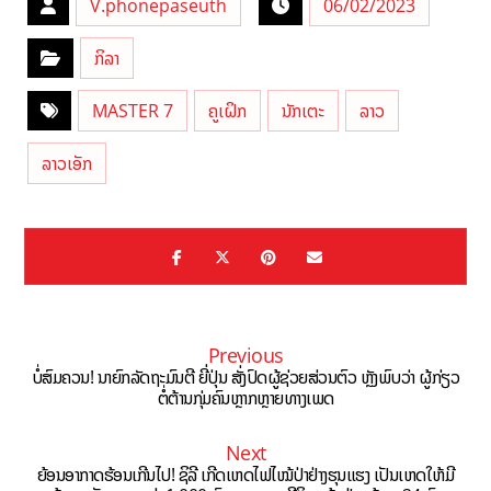
V.phonepaseuth
06/02/2023
ກິລາ
MASTER 7
ຄູເຝິກ
ນັກເຕະ
ລາວ
ລາວເອັກ
Previous
ບໍ່ສົມຄວນ! ນາຍົກລັດຖະມົນຕີ ຍີ່ປຸ່ນ ສັ່ງປົດຜູ້ຊ່ວຍສ່ວນຕົວ ຫຼັງພົບວ່າ ຜູ້ກ່ຽວ
ຕໍ່ຕ້ານກຸ່ມຄົນຫຼາກຫຼາຍທາງເພດ
Next
ຍ້ອນອາກາດຮ້ອນເກີນໄປ! ຊິລີ ເກີດເຫດໄຟໄໝ້ປ່າຢ່າງຮຸນແຮງ ເປັນເຫດໃຫ້ມີ