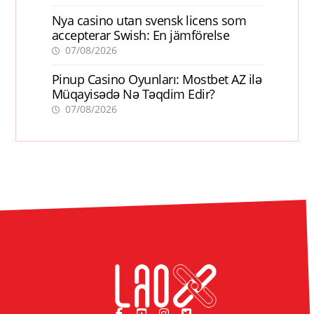
Nya casino utan svensk licens som
accepterar Swish: En jämförelse
07/08/2026
Pinup Casino Oyunları: Mostbet AZ ilə
Müqayisədə Nə Təqdim Edir?
07/08/2026