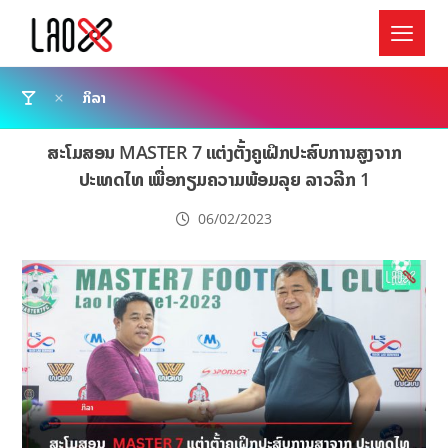
ກິລາ
ສະໂມສອນ MASTER 7 ແຕ່ງຕັ້ງຄູເຝິກປະສົບການສູງຈາກ
ປະເທດໄທ ເພື່ອກຽມຄວາມພ້ອມລຸຍ ລາວລີກ 1
06/02/2023