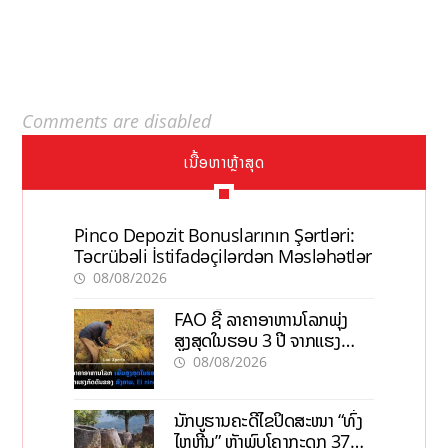
Comments are disabled
ເນື້ອຫາຫຼ້າສຸດ
Pinco Depozit Bonuslarının Şərtləri:
Təcrübəli İstifadəçilərdən Məsləhətlər
08/08/2026
FAO ຊີ້ ລາຄາອາຫານໂລກພຸ່ງ
ສູງສຸດໃນຮອບ 3 ປີ ຈາກແຮງ
ກົດດັນຂອງສົງຄາມ, El nino
08/08/2026
ນັກບູຮານຄະດີໄຂປິດສະໜາ “ທົ່ງ
ໄຫຫີນ” ຫຼັງພົບໂຄງກະດູກ 37