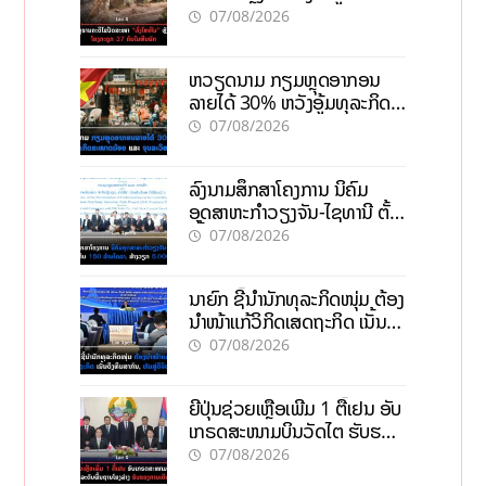
ຄົນໃນຫີນຍັກ
07/08/2026
ຫວຽດນາມ ກຽມຫຼຸດອາກອນ
ລາຍໄດ້ 30% ຫວັງອູ້ມທຸລະກິດ
ຂະໜາດນ້ອຍ ແລະ ຈຸນລະ
07/08/2026
ວິສາຫະກິດ
ລົງນາມສຶກສາໂຄງການ ນິຄົມ
ອຸດສາຫະກຳວຽງຈັນ-ໄຊທານີ ຕັ້ງ
ເປົ້າດຶງທຶນ 150 ລ້ານໂດລາ, ສ້າງ
07/08/2026
ວຽກ 5.000 ຕຳແໜ່ງ
ນາຍົກ ຊີ້ນຳນັກທຸລະກິດໜຸ່ມ ຕ້ອງ
ນຳໜ້າແກ້ວິກິດເສດຖະກິດ ເນັ້ນດຶງ
ທຶນສາກົນ, ຫັນສູ່ດິຈິຕອນ
07/08/2026
ຍີ່ປຸ່ນຊ່ວຍເຫຼືອເພີ່ມ 1 ຕື້ເຢນ ອັບ
ເກຣດສະໜາມບິນວັດໄຕ ຮັບຮອງ
ການເຕີບໂຕ
07/08/2026