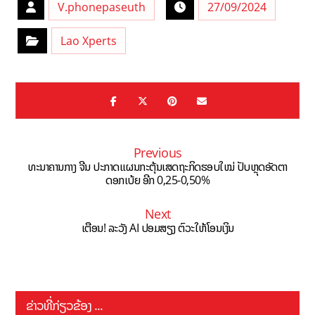
V.phonepaseuth
27/09/2024
Lao Xperts
Previous
ທະນາຄານກາງ ຈີນ ປະກາດແຜນກະຕຸ້ນເສດຖະກິດຮອບໃໝ່ ປັບຫຼຸດອັດຕາ
ດອກເບ້ຍ ອີກ 0,25-0,50%
Next
ເຕືອນ! ລະວັງ AI ປອມສຽງ ຕົວະໃຫ້ໂອນເງິນ
ຂ່າວທີ່ກ່ຽວຂ້ອງ ...