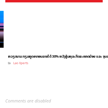
ຫວຽດນາມ ກຽມຫຼຸດອາກອນລາຍໄດ້ 30% ຫວັງອູ້ມທຸລະກິດຂະໜາດນ້ອຍ ແລະ ຈຸນ
Lao Xperts
Comments are disabled