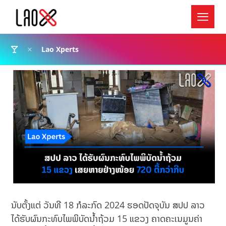
Lao Xperts
ນັບຕັ້ງແຕ່ ວັນທີ 18 ກໍລະກົດ 2024 ຮອດປັດຈຸບັນ ສປປ ລາວ
ໄດ້ຮັບຜົນກະທົບໄພພິບັດນໍ້າຖ້ວມ 15 ແຂວງ ຄາດຄະເນມູນຄ່າ