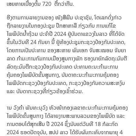
ເສຍຫາຍເບື້ອງຕົ້ນ 720 ຕື້ກວ່າກີບ.
ອີງຕາມການລາຍງານຂອງ ໜັງສືພີມ ປະຊາຊົນ, ໂຕເລກດັ່ງກ່າວ
ຖືກລາຍງານໃນກອງປະຊຸມ ປຶກສາຫາລື ກ່ຽວກັບ ການແກ້ໄຂ
ໄພພິບັດນໍ້າຖ້ວມ ປະຈຳປີ 2024 ຢູ່ບັນດາແຂວງໃນລາວ ທີ່ໄດ້ຈັດ
ຂຶ້ນໃນວັນທີ 24 ກັນຍາ ນີ້ ຢູ່ຫ້ອງປະຊຸມກະຊວງປ້ອງກັນປະເທດ,
ໂດຍການເປັນປະທານ ຂອງສະຫາຍ ພົນເອກ ຈັນສະໝອນ ຈັນຍາ
ລາດ ກໍາມະການກົມການເມືອງສູນກາງພັກ ຮອງນາຍົກລັດຖະມົນຕີ
ລັດຖະມົນຕີກະຊວງປ້ອງກັນປະເທດ ປະທານຄະນະກໍາມະການ
ຄຸ້ມຄອງໄພພິບັດຂັ້ນສູນກາງ, ບັນດາຄະນະກໍາມະການຄຸ້ມຄອງ
ໄພພິບັດກະຊວງປ້ອງກັນປະເທດ, ກະຊວງປ້ອງກັນຄວາມສະຫງົບ
ແລະ ບັນດາກະຊວງທີ່ກ່ຽວຂ້ອງເຂົ້າຮ່ວມ.
ານ ວົງຄໍາ ພັນທະນຸວົງ ຫົວໜ້າກອງເລຂາຄະນະກຳມະການຄຸ້ມຄອງ
ໄພພິບັດຂັ້ນສູນກາງ ໄດ້ລາຍງານສະພາບລວມຂອງໄພພິບັດ ແລະ
ການຕອບໂຕ້ສຸກເສີນ ປີ 2024 ຊຶ່ງນັບແຕ່ວັນທີ 18 ກໍລະກົດ
2024 ຮອດປັດຈຸບັນ, ສປປ ລາວ ໄດ້ຮັບຜົນກະທົບຈາກພາຍຸ 4