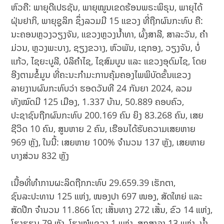
ຫົວຄື: ພາຍຸດີເປຣຊັນ, ພາຍຸໝູນເຂດຮ້ອນພຣະພິຣຸນ, ພາຍຸໄດ້
ຝຸ່ນຢາກິ, ພາຍຸຊູລິກ ຊຶ່ງລວມມີ 15 ແຂວງ ທີ່ຖືກຜົນກະທົບ ຄື:
ນະຄອນຫຼວງວຽງຈັນ, ແຂວງຫຼວງນໍ້າທາ, ຜົ້ງສາລີ, ສາລະວັນ, ຄໍາ
ມ່ວນ, ຫຼວງພະບາງ, ຊຽງຂວາງ, ຫົວພັນ, ເຊກອງ, ວຽງຈັນ, ບໍ່
ແກ້ວ, ໄຊຍະບູລີ, ບໍລິຄຳໄຊ, ໄຊສົມບູນ ແລະ ແຂວງອຸດົມໄຊ, ໂດຍ
ອີງຕາມຂໍ້ມູນ ທີ່ຄະນະກຳມະການຄຸ້ມຄອງໄພພິບັດຂັ້ນແຂວງ
ລາຍງານຜົນກະທົບວ່າ ຮອດວັນທີ 24 ກັນຍາ 2024, ລວມ
ທັງໝົດມີ 125 ເມືອງ, 1.337 ບ້ານ, 50.889 ຄອບຄົວ,
ປະຊາຊົນຖືກຜົນກະທົບ 200.169 ຄົນ ຍິງ 83.268 ຄົນ, ເສຍ
ຊີວິດ 10 ຄົນ, ສູນຫາຍ 2 ຄົນ, ເຮືອນໄດ້ຮັບຄວາມເສຍຫາຍ
969 ຫຼັງ, ໃນນີ້: ເສຍຫາຍ 100% ຈໍານວນ 137 ຫຼັງ, ເສຍຫາຍ
ບາງສ່ວນ 832 ຫຼັງ
ເນື້ອທີ່ທໍາການຜະລິດຖືກກະທົບ 29.659.39 ເຮັກຕາ,
ຊົນລະປະທານ 125 ແຫ່ງ, ໜອງປາ 697 ໜອງ, ສັດໃຫຍ່ ແລະ
ສັດປີກ ຈໍານວນ 11.866 ໂຕ; ເສັ້ນທາງ 272 ເສັ້ນ, ຂົວ 14 ແຫ່ງ,
ໂຮງຮຽນ 79 ຫຼັງ, ໂຮງໝໍແຂວງ 1 ແຫ່ງ, ສຸກສາລາ 13 ແຫ່ງ, ນໍ້າ