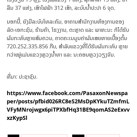
ລິນ 37 ແຫ່ງ, ເສົາໄຟຟ້າ 312 ເສົາ, ລະບົບນໍ້າປະປາ 6 ຈຸດ.
ນອກນີ້, ຍັງມີລະບົບໂທລະຄົມ, ອາຄານສໍານັກງານຫ້ອງການຂອງ
ລັດ-ເອກະຊົນ, ຮ້ານຄ້າ, ໂຮງງານ, ຕະຫຼາດ ແລະ ພາຫະນະ ກໍໄດ້ຮັບ
ຜົນກະທົບຫຼາຍສົມຄວນ, ຄາດຄະເນມູນຄ່າຜົນເສຍຫາຍເບື້ອງຕົ້ນ
720.252.335.856 ກີບ, ສໍາລັບແຂວງທີ່ໄດ້ຮັບຜົນກະທົບ ຫຼາຍ
ກວ່າໝູ່ແມ່ນແຂວງຫຼວງນໍ້າທາ ແລະ ນະຄອນຫຼວງວຽງຈັນ.
ທີ່ມາ: ປະຊາຊົນ.
https://www.facebook.com/PasaxonNewspa
per/posts/pfbid026RC8eS2MsDpKYkuTZmfmL
VFyMNrojwgx6piTPXbfHq31BE9qomAS2eExvv
xzKypSl