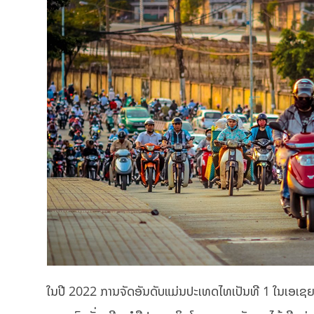
ໃນປີ 2022 ການຈັດອັນດັບແມ່ນປະເທດໄທເປັນທີ 1 ໃນເອເ