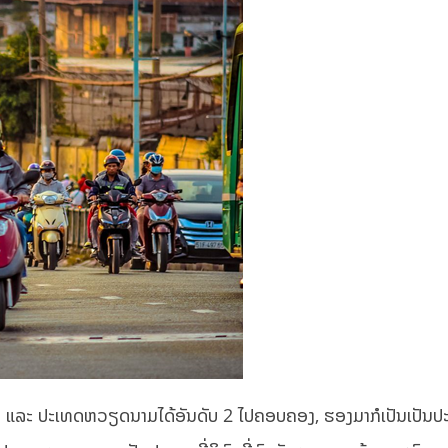
ຊຍ ແລະ ປະເທດຫວຽດນາມໄດ້ອັນດັບ 2 ໄປຄອບຄອງ, ຮອງມາກໍເປັນເປັນ