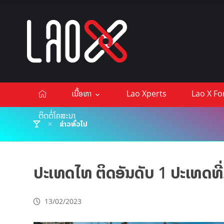
ເນື້ອຫາ
Lao Xperts
Lao X F
ຕິດຕໍ່ໂຄສະນາ
ຂ່າວທົ່ວໄປ
ປະເທດໄທ ຕິດອັນດັບ 1 ປະເທດທີ່ມ
13/02/2023