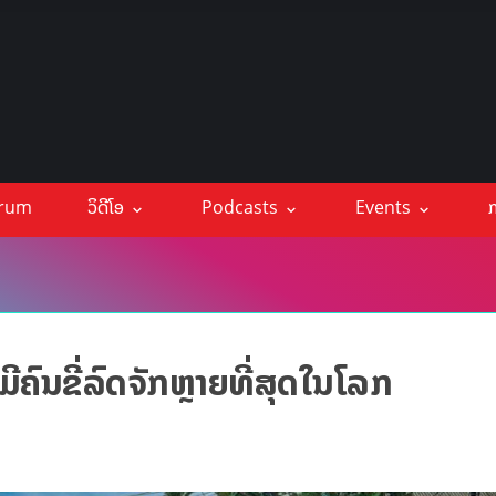
orum
ວິດີໂອ
Podcasts
Events
ກ
ີຄົນຂີ່ລົດຈັກຫຼາຍທີ່ສຸດໃນໂລກ