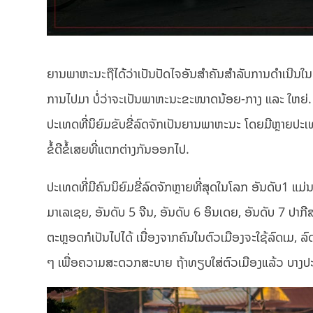
ຍານພາຫະນະຖືໄດ້ວ່າເປັນປັດໄຈອັນສຳຄັນສຳລັບການດຳເນີນ
ການໄປມາ ບໍ່ວ່າຈະເປັນພາຫະນະຂະໜາດນ້ອຍ-ກາງ ແລະ ໃຫຍ່. 
ປະເທດທີ່ນິຍົມຂັບຂີ່ລົດຈັກເປັນຍານພາຫະນະ ໂດຍມີຫຼາຍປະເ
ຂໍ້ດີຂໍ້ເສຍທີ່ແຕກຕ່າງກັນອອກໄປ.
ປະເທດທີ່ມີຄົນນິຍົມຂີ່ລົດຈັກຫຼາຍທີ່ສຸດໃນໂລກ ອັນດັບ1 
ມາເລເຊຍ, ອັນດັບ 5 ຈີນ, ອັນດັບ 6 ອິນເດຍ, ອັນດັບ 7 ປາກີສ
ຕະຫຼອດກໍເປັນໄປໄດ້ ເນື່ອງຈາກຄົນໃນຕົວເມືອງຈະໃຊ້ລົດເມ, ລ
ໆ ເພື່ອຄວາມສະດວກສະບາຍ ຖ້າທຽບໃສ່ຕົວເມືອງແລ້ວ ບາງປະເ