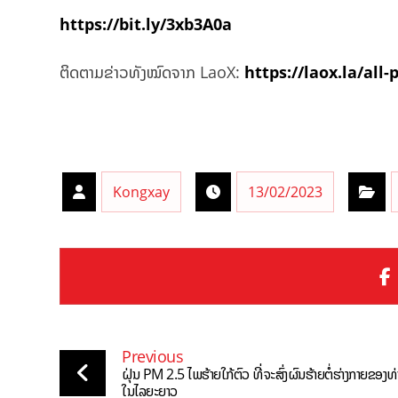
https://bit.ly/3xb3A0a
ຕິດຕາມຂ່າວທັງໝົດຈາກ LaoX:
https://laox.la/all-
Kongxay
13/02/2023
Previous
ຝຸ່ນ PM 2.5 ໄພຮ້າຍໃກ້ຕົວ ທີ່ຈະສົ່ງຜົນຮ້າຍຕໍ່ຮ່າງກາຍຂອງທ
ໃນໄລຍະຍາວ