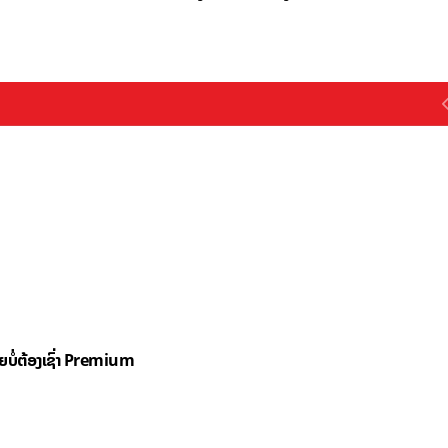
ດຍບໍ່ຕ້ອງເຊົ່າ Premium