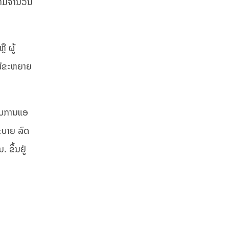
 ຕາມຈຳນວນ
ື ຜູ້
ແຜ່ຂະຫຍາຍ
ພາບການແອ
ສະບາຍ ລົດ
 ຂຶ້ນຢູ່