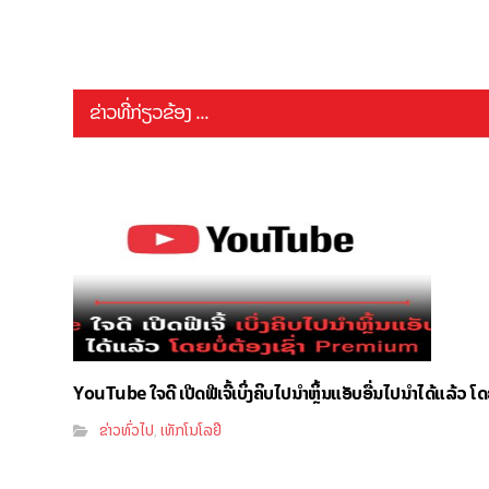
ຂ່າວທີ່ກ່ຽວຂ້ອງ ...
YouTube ໃຈດີ ເປີດຟີເຈີ້ເບິ່ງຄິບໄປນຳຫຼິ້ນແອັບອື່ນໄປນຳໄດ້ແລ້ວ ໂ
ຂ່າວທົ່ວໄປ
ເທັກໂນໂລຢີ
,