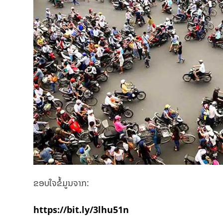
ຂອບໃຈຂໍ້ມູນຈາກ:
https://bit.ly/3lhu51n