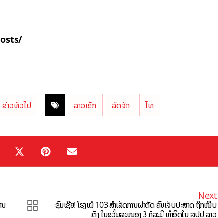
posts/
ຂ່າວທົ່ວໄປ
ລາວເອັກ
ລົດຈັກ
ໄທ
Next
່ານ
ຊົມເຊີຍ! ໂຮງໝໍ 103 ສຳເລັດການຜ່າຕັດ ຄົນເຈັບປະສາດ ຖືກໜີບ
ເຕັງ ໃນຂວັ້ນສະໝອງ 3 ກໍລະນີ ທຳອິດໃນ ສປປ ລາວ