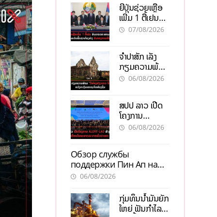
ຍີ່ປຸ່ນຊ່ວຍເຫຼືອ
ເພີ່ມ 1 ຕື້ເຢນ
ອັບເກຣດ
07/08/2026
ສະໜາມບິນວັດ
ໄຕ ຮັບຮອງການ
ຈຳປາສັກ ເລັ່ງ
ເຕີບໂຕ
ກຽມຄວາມພ້ອມ
“ປີທ່ອງທ່ຽວ
06/08/2026
ລາວ-ຈີນ 2027”
ຫວັງກະຕຸ້ນ
ສປປ ລາວ ເປີດ
ເສດຖະກິດ
ໂຄງການ
ທ້ອງຖິ່ນ
ALERT-LAO
06/08/2026
ສ້າງຕາໜ່າງ
ເຕືອນໄພພະຍາດ
Обзор службы
ລະບາດທົ່ວ
поддержки Пин Ап на
ປະເທດ
официальном сайте с
06/08/2026
актуальной
информацией
ກຸ່ມທຶນນ້ຳມັນຍັກ
ໃຫຍ່ ຟັນກຳໄລ