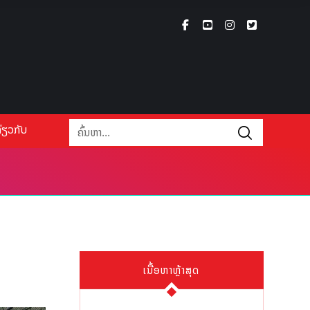
່ຽວກັບ
ເນື້ອຫາຫຼ້າສຸດ