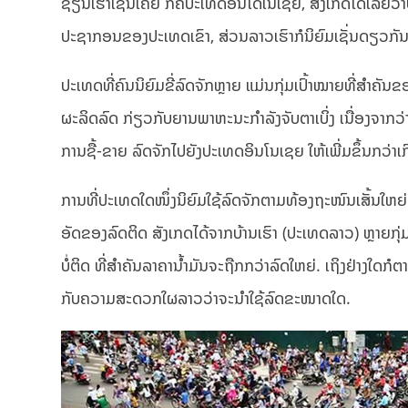
ຊຽນເຮົາເຊັ່ນເຄີຍ ກໍຄືປະເທດອິນໂດເນເຊຍ, ສັງເກດໄດ້ເລີ
ປະຊາກອນຂອງປະເທດເຂົາ, ສ່ວນລາວເຮົາກໍນິຍົມເຊັ່ນດຽວກັ
ປະເທດທີ່ຄົນນິຍົມຂີ່ລົດຈັກຫຼາຍ ແມ່ນກຸ່ມເປົ້າໝາຍທີ່ສຳຄັ
ຜະລິດລົດ ກ່ຽວກັບຍານພາຫະນະກຳລັງຈັບຕາເບິ່ງ ເນື່ອງຈາກວ່າ
ການຊື້-ຂາຍ ລົດຈັກໄປຍັງປະເທດອິນໂນເຊຍ ໃຫ້ເພີ່ມຂຶ້ນກວ່າເກົ
ການທີ່ປະເທດໃດໜຶ່ງນິຍົມໃຊ້ລົດຈັກຕາມທ້ອງຖະໜົນເສັ້ນໃຫຍ
ອັດຂອງລົດຕິດ ສັງເກດໄດ້ຈາກບ້ານເຮົາ (ປະເທດລາວ) ຫຼາຍກຸ່ມ
ບໍ່ຕິດ ທີ່ສຳຄັນລາຄານ້ຳມັນຈະຖືກກວ່າລົດໃຫຍ່. ເຖິງຢ່າງໃດກໍຕາ
ກັບຄວາມສະດວກໃຜລາວວ່າຈະນຳໃຊ້ລົດຂະໜາດໃດ.