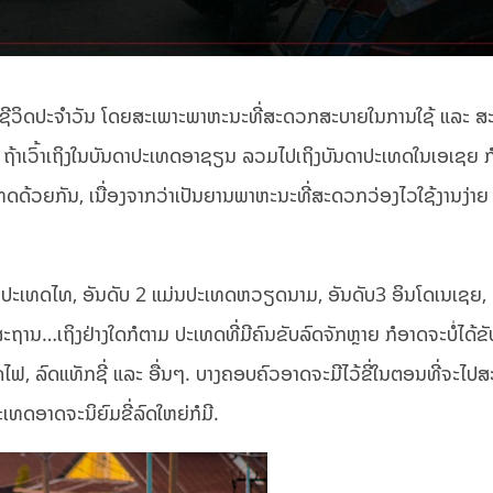
ໃນຊີວິດປະຈຳວັນ ໂດຍສະເພາະພາຫະນະທີ່ສະດວກສະບາຍໃນການໃຊ້ ແລະ 
ຖ້າເວົ້າເຖິງໃນບັນດາປະເທດອາຊຽນ ລວມໄປເຖິງບັນດາປະເທດໃນເອເຊຍ ກໍ
ທດດ້ວຍກັນ, ເນື່ອງຈາກວ່າເປັນຍານພາຫະນະທີ່ສະດວກວ່ອງໄວໃຊ້ງານງ່າຍ 
ແມ່ນປະເທດໄທ, ອັນດັບ 2 ແມ່ນປະເທດຫວຽດນາມ, ອັນດັບ3 ອິນໂດເນເຊຍ, 
ະຖານ…ເຖິງຢ່າງໃດກໍຕາມ ປະເທດທີ່ມີຄົນຂັບລົດຈັກຫຼາຍ ກໍອາດຈະບໍ່ໄດ້ຂັບ
ົດໄຟ, ລົດແທັກຊີ່ ແລະ ອື່ນໆ. ບາງຄອບຄົວອາດຈະມີໄວ້ຂີ່ໃນຕອນທີ່ຈະໄປສະ
ທດອາດຈະນິຍົມຂີ່ລົດໃຫຍ່ກໍມີ.