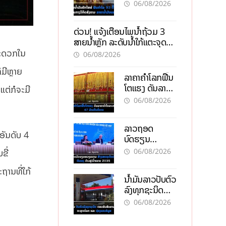
93 ຕື້ໂດລາ
06/08/2026
ທ່າມກາງວິກິດ
ສົງຄາມ ລາຄາ
ດ່ວນ! ແຈ້ງເຕືອນໄພນໍ້າຖ້ວມ 3
ນໍ້າມັນແພງ
ສາຍນໍ້າຫຼັກ ລະດັບນໍ້າໃກ້ແຕະຈຸດ
ອັນຕະລາຍ
ສະດວກໃນ
06/08/2026
ມີຫຼາຍ
ລາຄາຄຳໂລກຟື້ນ
ໂຕແຮງ ດັນລາຄາ
ແຕ່ກໍຈະມີ
ຄຳໃນລາວທະລຸ
06/08/2026
47 ລ້ານກີບຕໍ່
ບາດ
ລາວຖອດ
ອັນດັບ 4
ບົດຮຽນ
ຫວຽດນາມ ສ້າງ
06/08/2026
ຂີ່
ເສດຖະກິດເປັນ
ເຈົ້າຕົນເອງ ກ້າວສູ່
ຖານທີ່ໃກ້
ນໍ້າມັນລາວປັບຕົວ
ເປົ້າໝາຍ 2035
ລົງທຸກຊະນິດ
ຕອບຮັບສັນຍານ
06/08/2026
ບວກຈາກຕະຫຼາດ
ໂລກ ແລະ ຊ່ອງ