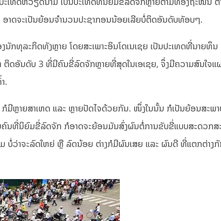
ຍວ່າປະເທດຫວຽດນາມ ເປັນປະເທດທີ່ນິຍົມຂີ່ລົດຈັກຫຼາຍຕາມທ້ອງຖະໜົນ
ນ ອາດຈະເປັນຍ້ອນຈຳນວນປະຊາກອນນ້ອຍເລີຍບໍ່ຕິດອັນດັບທັອບໆ.
ນຂອງນັກທຸລະກິດທັງຫຼາຍ ໂດຍສະເພາະອິນໂດເນເຊຍ ເປັນປະເທດທີ່ນາຍທຶນ ຫຼ
 ຕິດອັນດັບ 3 ທີ່ມີຄົນຂີ່ລົດຈັກຫຼາຍທີ່ສຸດໃນເອເຊຍ, ຈຶ່ງມີຄວາມສົນໃຈ
່າ.
່ ກໍມີຫຼາຍສາເຫດ ແລະ ຫຼາຍປັດໄຈດ້ວຍກັນ. ໜຶ່ງໃນນັ້ນ ກໍເປັນຍ້ອນສະ
ຄົນທີ່ນິຍົມຂີ່ລົດຈັກ ກໍອາດຈະຍ້ອນມັນສົ່ງຜົນຕໍ່ການຂັບຂີ່ແບບສະດວກ
ມ ບໍ່ວ່າຈະລົດໃຫຍ່ ຫຼື ລົດນ້ອຍ ຕ່າງກໍມີຜົນເສຍ ແລະ ຜົນດີ ທີ່ແຕກຕ່າງກັນ.