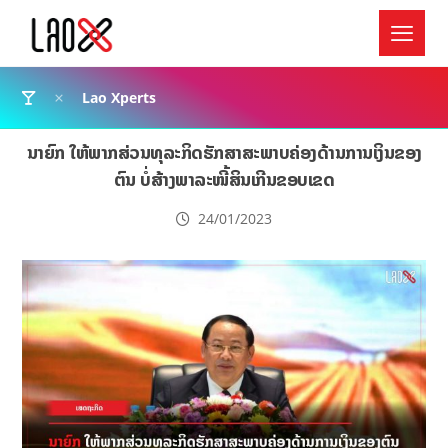
Lao Xperts
ນາຍົກ ໃຫ້ພາກສ່ວນທຸລະກິດຮັກສາສະພາບຄ່ອງດ້ານການເງິນຂອງ
ຕົນ ບໍ່ສ້າງພາລະໜີ້ສິນເກີນຂອບເຂດ
24/01/2023