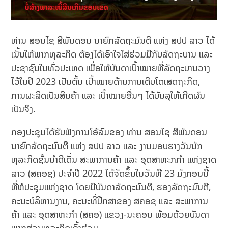
ທ່ານ ສອນໄຊ ສີພັນດອນ ນາຍົກລັດ​ຖະມົນຕີ ແຫ່ງ ສປປ ລາວ ໄດ້
ເນັ້ນໃຫ້ພາກທຸ​ລະກິດ ຕ້ອງໄດ້ເອົາໃຈໃສ່ຮ່ວມມືກັບລັດຖະບານ ແລະ
ປະຊາຊົນໃນທົ່ວປະເທດ ເພື່ອໃຫ້ບັນດາເປົ້າໝາຍທີ່ລັດຖະບານວາງ
ໄວ້ໃນປີ 2023 ເປັນຕົ້ນ ເປົ້າໝາຍດ້ານການເຕີບໂຕເສດຖະ​ກິດ,
ການຜະລິດເປັນສິນຄ້າ ແລະ ເປົ້າໝາຍອື່ນໆ ໄດ້ບັນລຸໃຫ້ເກີດຜົນ
ເປັນຈິງ.
ກອງປະຊຸມໄດ້ຮັບຟັງການໂອ້ລົມຂອງ ທ່ານ ສອນໄຊ ສີພັນດອນ
ນາຍົກລັດຖະມົນຕີ ແຫ່ງ ສປປ ລາວ ແລະ ງານມອບຮາງວັນນັກ
ທຸລະກິດຊັ້ນນໍາດີເດັ່ນ ສະພາການຄ້າ ແລະ ອຸດສາຫະກກຳ ແຫ່ງຊາດ
ລາວ (ສຄອຊ) ປະຈໍາປີ 2022 ໄດ້ຈັດຂຶ້ນໃນວັນທີ 23 ມັງກອນນີ້
ທີ່ຫໍປະຊຸມແຫ່ງຊາດ ໂດຍມີບັນດາລັດ​ຖະມົນຕີ, ຮອງລັດຖະມົນຕີ,
ຄະນະບໍລິຫານງານ, ຄະນະທີ່ປຶກສາຂອງ ສຄອຊ ແລະ ສະພາການ
ຄ້າ ແລະ ອຸດສາຫະກຳ (ສຄອ) ແຂວງ-ນະຄອນ ພ້ອມດ້ວຍບັນດາ