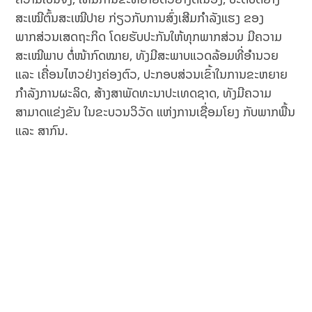
ສະເໝີຕົ້ນສະເໝີປາຍ ກ່ຽວກັບການສົ່ງເສີມກຳລັງແຮງ ຂອງ
ພາກສ່ວນເສດ​ຖະກິດ ໂດຍຮັບປະກັນໃຫ້ທຸກພາກສ່ວນ ມີຄວາມ
ສະເໝີພາບ ຕໍ່ໜ້າກົດໝາຍ, ທັງມີສະພາບແວດລ້ອມທີ່ອຳນວຍ
ແລະ ເຄື່ອນ​ໄຫວຢ່າງຄ່ອງຕົວ, ປະກອບສ່ວນເຂົ້າໃນການຂະຫຍາຍ
ກຳລັງການຜະລິດ, ສ້າງສາພັດ​ທະນາປະເທດຊາດ, ທັງມີຄວາມ
ສາມາດແຂ່ງຂັນ ໃນຂະບວນວິວັດ ແຫ່ງການເຊື່ອມໂຍງ ກັບພາກພື້ນ
ແລະ ສາກົນ.