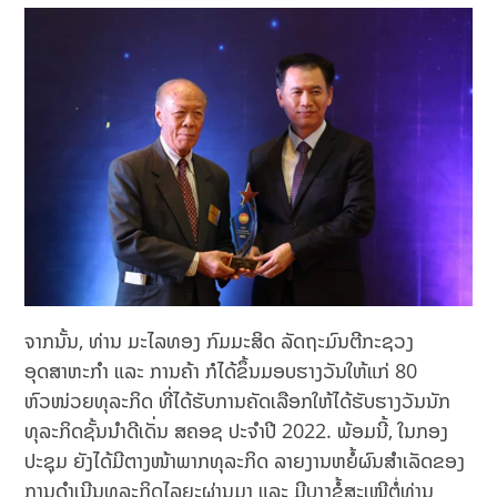
ຈາກນັ້ນ, ທ່ານ ມະໄລທອງ ກົມມະສິດ ລັດ​ຖະມົນຕີກະຊວງ
ອຸດສາຫະກຳ ແລະ ການຄ້າ ກໍໄດ້ຂຶ້ນມອບຮາງວັນໃຫ້ແກ່ 80
ຫົວໜ່ວຍທຸລະກິດ ທີ່ໄດ້ຮັບການຄັດເລືອກໃຫ້ໄດ້ຮັບຮາງວັນນັກ
ທຸລະກິດຊັ້ນນໍາດີເດັ່ນ ສຄອຊ ປະຈໍາປີ 2022. ພ້ອມນີ້, ໃນກອງ
ປະຊຸມ ຍັງໄດ້ມີຕາງໜ້າພາກທຸລະກິດ ລາຍງານຫຍໍ້ຜົນສໍາເລັດຂອງ
ການດຳເນີນທຸລະກິດໄລຍະຜ່ານມາ ແລະ ມີບາງຂໍ້ສະເໜີຕໍ່ທ່ານ