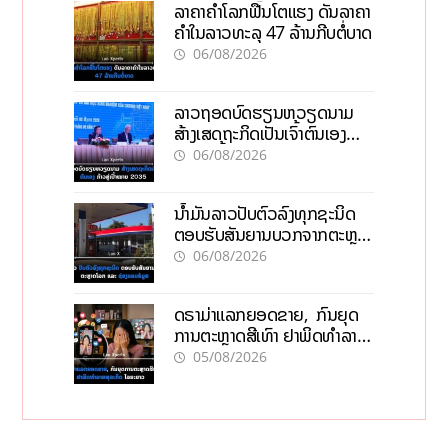
ລາຄາຄຳໂລກຟື້ນໂຕແຮງ ດັນລາຄາ
ຄຳໃນລາວທະລຸ 47 ລ້ານກີບຕໍ່ບາດ
06/08/2026
ລາວຖອດບົດຮຽນຫວຽດນາມ
ສ້າງເສດຖະກິດເປັນເຈົ້າຕົນເອງ
ກ້າວສູ່ເປົ້າໝາຍ 2035
06/08/2026
ນໍ້າມັນລາວປັບຕົວລົງທຸກຊະນິດ
ຕອບຮັບສັນຍານບວກຈາກຕະຫຼາດ
ໂລກ ແລະ ຊ່ອງແຄບຮໍມູສ
06/08/2026
ດຣາມ່າແລກຍອດຂາຍ, ກົນຍຸດ
ການຕະຫຼາດສີເທົາ ຢາພິດທຳລາຍ
ທຸລະກິດ ໄລຍະຍາວ
05/08/2026