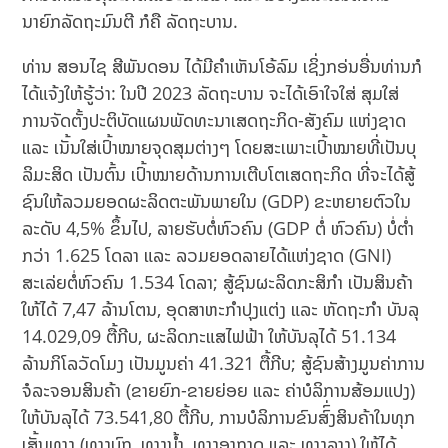
ນາຍົກລັດຖະ​ມົນຕີ ກໍຄື ລັດຖະບານ.
ທ່ານ ສອນໄຊ ສີພັນດອນ ໄດ້ມີຄໍາເຫັນໂອ້ລົມ ເຊິ່ງກອ່ນອື່ນທ່ານກໍ
ໄດ້ແຈ້ງໃຫ້ຮູ້ວ່າ: ໃນປີ 2023 ລັດຖະບານ ຈະໄດ້ເອົາໃຈໃສ່ ສຸມໃສ່
ການຈັດຕັ້ງປະຕິບັດແຜນພັດທະນາເສດຖະກິດ-ສັງຄົມ ແຫ່ງຊາດ
ແລະ ເນັ້ນໃສ່ເປົ້າໝາຍຈຸດສຸມຕ່າງໆ ໂດຍສະເພາະເປົ້າ​ໝາຍທີ່ເປັນບຸ
ລິມະສິດ ເປັນຕົ້ນ ເປົ້າໝາຍດ້ານການເຕີບໂຕເສດຖະກິດ ທີ່ຈະໄດ້ສູ້
ຊົນໃຫ້ລວມຍອດຜະລິດຕະພັນພາຍໃນ (GDP) ຂະຫຍາຍຕົວໃນ
ລະດັບ 4,5% ຂຶ້ນໄປ, ລາຍຮັບຕໍ່ຫົວຄົນ (GDP ຕໍ່ ຫົວຄົນ) ບໍ່ຕໍ່າ
ກວ່າ 1.625 ໂດລາ ແລະ ລວມຍອດລາຍໄດ້ແຫ່ງຊາດ (GNI)
ສະເລ່ຍຕໍ່ຫົວຄົນ 1.534 ໂດລາ; ສູ້ຊົນຜະລິດກະສິກໍາ ເປັນສິນຄ້າ
ໃຫ້ໄດ້ 7,47 ລ້ານໂຕນ, ອຸດສາຫະກໍາປຸງແຕ່ງ ແລະ ຫັດຖະກໍາ ບັນລຸ
14.029,09 ຕື້ກີບ, ຜະລິດກະແສໄຟຟ້າ ໃຫ້ບັນລຸໄດ້ 51.134
ລ້ານກິໂລວັດໂມງ ເປັນມູນຄ່າ 41.321 ຕື້ກີບ; ສູ້ຊົນສ້າງມູນຄ່າການ
ຈໍລະຈອນສິນຄ້າ (ຂາຍຍົກ-ຂາຍຍ່ອຍ ແລະ ຄ່າບໍລິການສ້ອມແປງ)
ໃຫ້ບັນລຸໄດ້ 73.541,80 ຕື້ກີບ, ການບໍລິການຂົນສົົ່ງສິນຄ້າໃນທຸກ
ເສັ້ນທາງ (ທາງບົກ, ທາງນໍ້າ, ທາງອາກາດ ແລະ ທາງລາງ) ໃຫ້ໄດ້