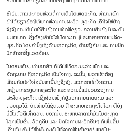
ສ່ວນໃຫ້ແກ່ສະຖຽນລະພາບຂອງເສດຖະກິດມະຫາພາກໄດ້.
ສຳລັບ, ການປະກອບສ່ວນຕໍ່ການເຕີບໂຕເສດຖະກິດ, ທ່ານນາຍົກ
ຍັງໄດ້ຮຽກຮ້ອງໃຫ້ພາກສ່ວນການຜະລິດ-ທຸລະກິດ ເອົາໃຈໃສ່ຢ່າງ
ຈິງຈັງການເຕີບໂຕທີ່ຍືນຍົງຕາມທິດສີຂຽວ. ຄວາມຍືນຍົງ ໃນລະດັບ
ມະຫາພາກ ເຊິ່ງຕ້ອງເອົາໃຈໃສ່ພັດທະນາ ຫຼື ຂະຫຍາຍການຜະລິດ-
ທຸລະກິດ ໂດຍຄຳນຶງເຖິງດ້ານເສດຖະກິດ, ດ້ານສັງຄົມ ແລະ ການປົກ
ປັກຮັກສາສິ່ງແວດລ້ອມ.
ໃນຕອນທ້າຍ, ທ່ານນາຍົກ ກໍໄດ້ໃຫ້ທັດ​ສະນະວ່າ: ພັກ ແລະ
ລັດຖະບານ ຖືເສດຖະກິດ ເປັນໃຈກາງ. ສະນັ້ນ, ພວກເຮົາຕ້ອງ
ພ້ອມກັນເອົາໃຈໃສ່ບັນຫານີ້ຢ່າງຈິງຈັງ. ພວກເຮົາເຂົ້າໃຈຄວາມ
ຫຍຸ້ງຍາກຂອງພາກທຸລະກິດ ແລະ ຄວາມບໍ່ແນ່ນອນຂອງການ
ຜະລິດ-ທຸລະກິດ, ເຊິ່ງສ່ວນໜຶ່ງກໍຢູ່ນອກການຄາດຄະເນ ແລະ
ຄວບຄຸມໄດ້. ອັນເຫັນໄດ້ຊັດເຈນ ຄື ສະພາບເສດຖະກິດໂລກ ທີ່ຍັງ
ບໍ່ຟື້ນຕົວດີເທົ່າຄວນ. ນອກນັ້ນ, ສະພາບລາຄານ້ຳມັນໃນຕະຫຼາດ
ໂລກເພີ່ມຂຶ້ນ, ວັດຖຸດິບ ແລະ ປັດໄຈການຜະລິດອື່ນໆ ກໍເພີ່ມຂຶ້ນ
ເຊັ່ນກັນ ອັນໄດ້ສົ່ງຜົນກະທົບໃຫ້ລາຄາສິນຄ້າຂາຍຢູ່ພາຍໃນ-