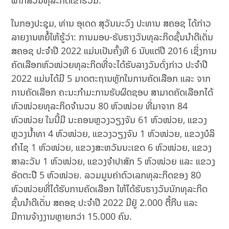
ພາກສ່ວນທຸລະກິດເຂົ້າຮ່ວມ.
ໃນກອງປະຊຸມ, ທ່ານ ອຸເດດ ສຸວັນນະວົງ ປະທານ ສຄອຊ ໄດ້ກ່າວ
ລາຍງານຫຍໍ້ໃຫ້ຮູ້ວ່າ: ການມອບ-ຮັບຮາງວັນທຸລະກິດຊັ້ນນໍາດີເດັ່ນ
ສຄອຊ ປະຈໍາປີ 2022 ແມ່ນເປັນຄັ້ງທີ 6 ນັບແຕ່ປີ 2016 ເຊິ່ງການ
ຄັດເລືອກຫົວ​ໜ່ວຍທຸລະກິດທີ່ຈະໄດ້ຮັບລາງວັນດັ່ງກ່າວ ປະຈຳປີ
2022 ແມ່ນໄດ້ມີ 5 ມາດຕະຖານຫຼັກໃນການຄັດເລືອກ ແລະ ຈາກ
ການຄັດເລືອກ ຄະນະກໍາມະການຮັບຜິດຊອບ ສາມາດຄັດເລືອກໄດ້
ຫົວໜ່ວຍທຸລະກິດຈຳນວນ 80 ຫົວໜ່ວຍ ທີ່ມາຈາກ 84
ຫົວໜ່ວຍ ໃນນີ້ມີ ນະຄອນຫຼວງວຽງຈັນ 61 ຫົວໜ່ວຍ, ແຂວງ
ຫຼວງນໍ້າທາ 4 ຫົວໜ່ວຍ, ແຂວງວຽງຈັນ 1 ຫົວໜ່ວຍ, ແຂວງບໍລິ
ຄໍາໄຊ 1 ຫົວໜ່ວຍ, ແຂວງສະຫວັນນະເຂດ 6 ຫົວໜ່ວຍ, ແຂວງ
ສາລະວັນ 1 ຫົວໜ່ວຍ, ແຂວງຈຳປາສັກ 5 ຫົວໜ່ວຍ ແລະ ແຂວງ
ອັດຕະປື 5 ຫົວໜ່ວຍ. ລວມມູນຄ່າຕົວເລກທຸລະກິດຂອງ 80
ຫົວໜ່ວຍທີ່ໄດ້ຮັບການຄັດເລືອກ ໃຫ້ໄດ້ຮັບຮາງວັນນັກທຸລະກິດ
ຊັ້ນນໍາດີເດັ່ນ ສຄອຊ ປະຈໍາປີ 2022 ມີຢູ່ 2.000 ຕື້ກີບ ແລະ
ມີການຈ້າງງານຫຼາຍກວ່າ 15.000 ຄົນ.