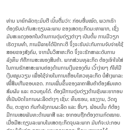
ທ່ານ ນາຍົກລັດຖະມົນຕີ ເນັ້ນຕື່ມວ່າ: ກ່ອນອື່ນໝົດ, ພວກເຮົາ
ຕ້ອງຮັບປະກັນສະຖຽນລະພາບ ຂອງເສດຖະກິດມະຫາພາກ, ເຊິ່ງ
ມັນສະແດງອອກໃນດ້ານການດຸ່ນດ່ຽງຕ່າງໆ ເປັນຕົ້ນ ການມີວຽກ
ເຮັດງານທຳ, ການມີລາຍໄດ້ປົກກະຕິ ຈຶ່ງຈະຮັບປະກັນການຈັບ​ຈ່າຍໃຊ້
ສອຍຂອງສັງຄົມ, ຈາກນັ້ນວິສາ​ຫະກິດ ຈຶ່ງຈະຮັກສາລະດັບການ
ລົງທຶນ ກໍຄືການສະໜອງສິນຄ້າ. ພາກສ່ວນທຸລະກິດ ຕ້ອງເອົາໃຈໃສ່
ໃນການຮັກສາສະພາບຄ່ອງດ້ານການເງິນຂອງຕົນ ເວົ້າງ່າຍໆ ກໍໃຫ້ມີ
ເງິນໝູນວຽນ ເພື່ອໃຊ້ຈ່າຍໃນການເຄື່ອນໄຫວທຸລະກິດ ບໍ່ສ້າງພາລະ
ໜີ້ສິນເກີນຂອບເຂດ. ການເພີ່ມຂຶ້ນຂອງລາຄາສິນຄ້າຕ້ອງສົມເຫດ
ສົມຜົນ ແລະ ຄວບຄຸມໄດ້. ຕ້ອງມີການດຸ່ນດ່ຽງດ້ານຊັບພະຍາກອນ
ທີ່ເປັນປັດໄຈການຜະລິດຕ່າງໆ ເຊັ່ນ: ທຶນຮອນ, ແຮງງານ, ວັດຖຸ
ດິບ, ຕະຫຼາດ ກັບກຳລັງການຜະລິດ ແລະ ອື່ນໆ. ພ້ອມນັ້ນ ກໍຕ້ອງ
ມີການເສຍພັນທະດ້ານພາສີ ແລະ ອາກອນຖືກຕ້ອງຕາມກົດ​ໝາຍ.
ເມື່ອມີສະຖຽນລະພາບໃນເສດຖະກິດຈຸນລະພາກ ມັນກໍຈະປະກອບ