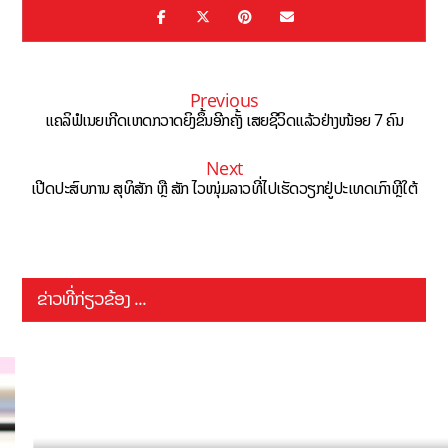
Previous
ແຄລິຟໍເນຍເກີດເຫດກວາດຍິງຂຶ້ນອີກຄັ້ງ ເສຍຊີວິດແລ້ວຢ່າງໜ້ອຍ 7 ຄົນ
Next
ເປີດປະສົບການ ສຸທິສັກ ຫຼື ສັກ ໄວໜຸ່ມລາວທີ່ໄປເຮັດວຽກຢູ່ປະເທດເກົາຫຼີໃຕ້
ຂ່າວທີ່ກ່ຽວຂ້ອງ ...