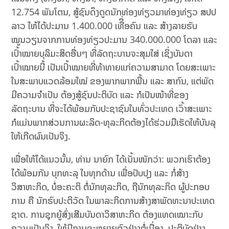
12.754 ພັນໂຕນ, ສູ້ຊົນດຶງດູດນັກທ່ອງທ່ຽວມາທ່ອງທ່ຽວ ສປປ
ລາວ ໃຫ້ໄດ້ປະມານ 1.400.000 ເທືື່ອຄົນ ແລະ ສ້າງລາຍຮັບ
ໝູນວຽນຈາກການທ່ອງທ່ຽວປະ​ມານ 340.000.000 ໂດລາ ແລະ
ເປົ້າໝາຍບຸລິມະສິດອື່ນໆ ທີ່ລັດຖະບານຈະສຸມໃສ່ ເຊິ່ງບັນດາ
ເປົ້າໝາຍນີ້ ເປັນເປົ້າໝາຍທີ່ທ້າທາຍແກ່ຄວາມສາມາດ ໂດຍສະເພາະ
ໃນສະພາບແວດລ້ອມໃໝ່ ຂອງພາກພາກພື້ນ ແລະ ສາກົນ, ແຕ່ພັດ
ມີຄວາມຈຳເປັນ ຕ້ອງສູ້ຊົນປະຕິບັດ ແລະ ກໍເປັນໜ້າທີ່ຂອງ
ລັດຖະບານ ທີ່ຈະໄດ້ພ້ອມກັບປະຊາຊົນໃນທົ່ວປະເທດ ເວົ້າສະເພາະ
ກໍແມ່ນພາກສ່ວນການຜະລິດ-ທຸລະກິດຕ້ອງໄດ້ຮ່ວມມືເຮັດໃຫ້ບັນລຸ
ໃຫ້ເກີດຜົນເປັນຈິງ.
ເພື່ອໃຫ້ໄດ້ແນວນັ້ນ, ທ່ານ ນາຍົກ ໄດ້ເນັ້ນ​ໜັກວ່າ: ພວກເຮົາຕ້ອງ
ໄດ້ພ້ອມກັນ ບຸກທະລຸ ໃນທຸກດ້ານ ເພື່ອປັບປຸງ ແລະ ກໍ່ສ້າງ
ວິສາຫະກິດ, ບໍ່ອະຄະຕິ ຕໍ່ນັກທຸລະກິດ, ຖືນັກທຸລະກິດ ຜູ້ປະກອບ
ການ ຄື ນັກຮົບປະຕິວັດ ໃນພາລະກິດການສ້າງສາພັດທະນາປະເທດ​
ຊາດ. ການຊຸກຍູ້ສົ່ງເສີມບັນດາວິສາຫະກິດ ຕ້ອງແທດເໝາະກັບ
ຄວາມເປັນຈິງ, ໃຫ້ມີການຂະຫຍາຍຕົວຢ່າງຕໍ່ເນື່ອງ, ປະຕິບັດຢ່າງ