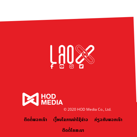
© 2020 HOD Media Co., Ltd.
ຕິດຕໍ່ພວກເຮົາ
ເງື່ອນໄຂການນຳໃຊ້ຂ່າວ
ກ່ຽວກັບພວກເຮົາ
ຕິດຕໍ່ໂຄສະນາ