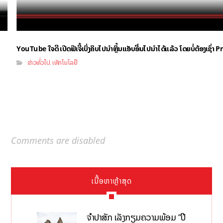
YouTube ໃຈດີ ເປີດຟີເຈີ້ເບິ່ງຄິບໄປນຳຫຼິ້ນແອັບອື່ນໄປນຳໄດ້ແລ້ວ ໂດຍບໍ່ຕ້ອງເຊົ່
ຂ່າວທົ່ວໄປ
ເທັກໂນໂລຢີ
,
Comments are disabled
ເນື້ອຫາຫຼ້າສຸດ
ຈຳປາສັກ ເລັ່ງກຽມຄວາມພ້ອມ “ປີ