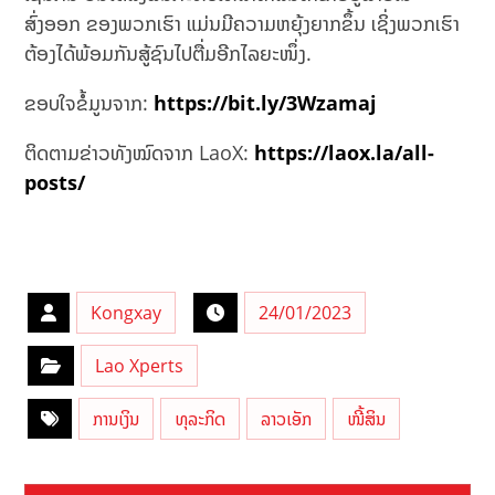
ສົ່ງອອກ ຂອງພວກເຮົາ ແມ່ນມີຄວາມຫຍຸ້ງຍາກຂຶ້ນ ເຊິ່ງພວກເຮົາ
ຕ້ອງໄດ້ພ້ອມກັນສູ້ຊົນໄປຕື່ມອີກໄລຍະໜຶ່ງ.
ຂອບໃຈຂໍ້ມູນຈາກ:
https://bit.ly/3Wzamaj
ຕິດຕາມຂ່າວທັງໝົດຈາກ LaoX:
https://laox.la/all-
posts/
Kongxay
24/01/2023
Lao Xperts
ການເງິນ
ທຸລະກິດ
ລາວເອັກ
ໜີ້ສິນ