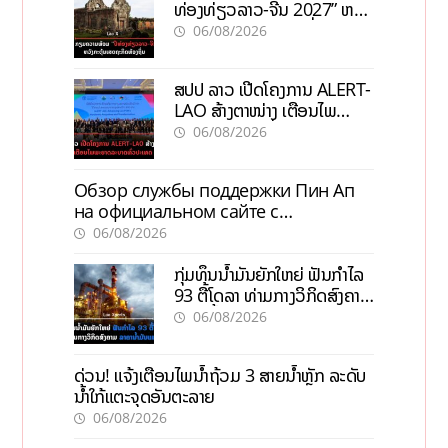
ທ່ອງທ່ຽວລາວ-ຈີນ 2027” ຫວັງ
ກະຕຸ້ນເສດຖະກິດທ້ອງຖິ່ນ
06/08/2026
ສປປ ລາວ ເປີດໂຄງການ ALERT-
LAO ສ້າງຕາໜ່າງ ເຕືອນໄພ
ພະຍາດລະບາດທົ່ວປະເທດ
06/08/2026
Обзор службы поддержки Пин Ап
на официальном сайте с
актуальной информацией
06/08/2026
ກຸ່ມທຶນນ້ຳມັນຍັກໃຫຍ່ ຟັນກຳໄລ
93 ຕື້ໂດລາ ທ່າມກາງວິກິດສົງຄາມ
ລາຄານໍ້າມັນແພງ
06/08/2026
ດ່ວນ! ແຈ້ງເຕືອນໄພນໍ້າຖ້ວມ 3 ສາຍນໍ້າຫຼັກ ລະດັບ
ນໍ້າໃກ້ແຕະຈຸດອັນຕະລາຍ
06/08/2026