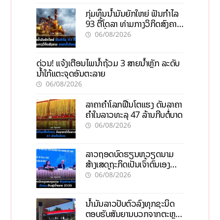
ກຸ່ມທຶນນ້ຳມັນຍັກໃຫຍ່ ຟັນກຳໄລ
93 ຕື້ໂດລາ ທ່າມກາງວິກິດສົງຄາມ
ລາຄານໍ້າມັນແພງ
06/08/2026
ດ່ວນ! ແຈ້ງເຕືອນໄພນໍ້າຖ້ວມ 3 ສາຍນໍ້າຫຼັກ ລະດັບ
ນໍ້າໃກ້ແຕະຈຸດອັນຕະລາຍ
06/08/2026
ລາຄາຄຳໂລກຟື້ນໂຕແຮງ ດັນລາຄາ
ຄຳໃນລາວທະລຸ 47 ລ້ານກີບຕໍ່ບາດ
06/08/2026
ລາວຖອດບົດຮຽນຫວຽດນາມ
ສ້າງເສດຖະກິດເປັນເຈົ້າຕົນເອງ
ກ້າວສູ່ເປົ້າໝາຍ 2035
06/08/2026
ນໍ້າມັນລາວປັບຕົວລົງທຸກຊະນິດ
ຕອບຮັບສັນຍານບວກຈາກຕະຫຼາດ