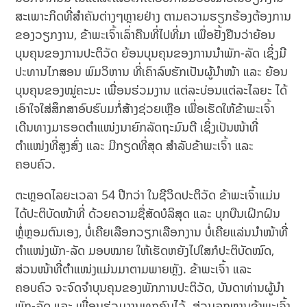
ສະເພາະກິດທີ່ສຳຄັນຕ່າງໆຫຼາຍຢ່າງ ຕາມຄວາມຮຽກຮ້ອງຕ້ອງການ
ຂອງວຽກງານ, ຂ້າພະເຈົ້າເລົ່າຄືນທີ່ໄປທີ່ມາ ເພື່ອຢັ້ງຢືນວ່າຍ້ອນ
ບຸນຄຸນຂອງການປະຕິວັດ ຍ້ອນບຸນຄຸນຂອງການນຳພັກ-ລັດ ເຊິ່ງມີ
ປະທານໄກສອນ ພົມວິຫານ ທີ່ເຄົາລົບຮັກເປັນຜູ້ນຳໜ້າ ແລະ ຍ້ອນ
ບຸນຄຸນຂອງໝູ່ຄະນະ ເພື່ອນຮ່ວມງານ ແຕ່ລະບ່ອນແຕ່ລະໄລຍະ ໄດ້
ເອົາໃຈໃສ່ສຶກສາອົບຮົບມກໍ່ສ້າງຊ່ວຍເຫຼືອ ເພື່ອເຮັດໃຫ້ຂ້າພະເຈົ້າ
ເດີນທາງມາຮອດຕຳແໜ່ງນາຍົກລັດຖະມົນຕີ ເຊິ່ງເປັນໜ້າທີ່
ຕຳແໜ່ງທີ່ສູງສົ່ງ ແລະ ມີກຽດທີ່ສຸດ ສຳລັບຂ້າພະເຈົ້າ ແລະ
ຄອບຄົວ.
ຕະຫຼອດໄລຍະເວລາ 54 ປີກວ່າ ໃນຊີວິດປະຕິວັດ ຂ້າພະເຈົ້າແມ່ນ
ໄດ້ປະຕິບັດໜ້າທີ່ ດ້ວຍຄວາມຊື່ສັດບໍລິສຸດ ແລະ ບຸກບືນເຝິກຝົນ
ຫຼໍ່ຫຼອມຕົນເອງ, ບໍ່ເຄີຍເລືອກວຽກເລືອກງານ ບໍ່ເຄີຍແລ່ນນຳໜ້າທີ່
ຕຳແໜ່ງພັກ-ລັດ ມອບໝາຍ ໃຫ້ເຮັດຫຍັງໄປໃສກໍປະຕິບັດໝົດ,
ສ່ວນໜ້າທີ່ຕຳແໜ່ງແມ່ນມາຕາມພາຍຫຼັງ. ຂ້າພະເຈົ້າ ແລະ
ຄອບຄົວ ຈະຈົດຈຳບຸນຄຸນຂອງພັກການປະຕິວັດ, ບັນດາທ່ານຜູ້ນຳ
ພັກ-ລັດ ແລະ ເພື່ອນຮ່ວມງານທຸກຄົນໄວ້. ສ່ວນລູກຫຼານຂ້າພະເຈົ້າ