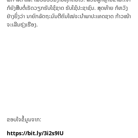
ກໍຍັງສືບຕໍ່ເຮັດວຽກຮັບໃຊ້ຊາດ ຮັບໃຊ້ປະຊາຊົນ. ສຸດທ້າຍ ກໍຫວັງ
ຢ່າງຍິ່ງວ່າ ນາຍົກລັດຖະມົນຕີຄົນໃໝ່ຈະນຳພາປະເທດຊາດ ກ້າວໜ້າ
ຈະເລີນຮຸ່ງເຮືອງ.
ຂອບໃຈຂໍ້ມູນຈາກ:
https://bit.ly/3i2s9IU