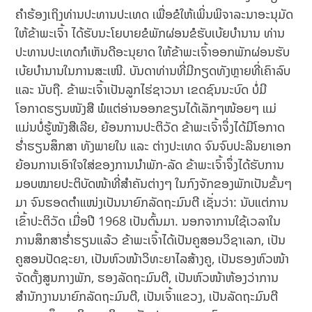
ຄຳຮ້ອງເຖິງທ່ານປະທານປະເທດ ເພື່ອຂໍໃຫ້ເພິ່ນພິຈາລະນາອະນຸມັດ
ໃຫ້ຂ້າພະເຈົ້າ ໄດ້ຮັບນະໂຍບາຍຂໍພັກຜ່ອນຂໍຮັບເບ້ຍບຳນານ ທ່ານ
ປະທານປະເທດກໍເຫັນດີອະນຸຍາດ ໃຫ້ຂ້າພະເຈົ້າອອກພັກຜ່ອນຮັບ
ເບ້ຍບຳນານໃນການສະເໜີ. ບັນດາທ່ານທີ່ມີກຽດທັງຫຼາຍທີ່ເຄົາລົບ
ແລະ ນັບຖື. ຂ້າພະເຈົ້າເປັນລູກໄຮ່ຊາວນາ ເຂດຊົນນະບົດ ບໍ່ມີ
ໂອກາດຮຽນໜັງສື ພໍແຕ່ອ່ານອອກຂຽນໄດ້ເລັກໆໜ້ອຍໆ ແມ່
ແມ່ນບໍ່ຮູ້ໜັງສືເລີຍ, ຍ້ອນການປະຕິວັດ ຂ້າພະເຈົ້າຈຶ່ງໄດ້ມີໂອກາດ
ຮ່ຳຮຽນສຶກສາ ທັງພາຍໃນ ແລະ ຕ່າງປະເທດ ຈົນຈົບປະລິນຍາເອກ
ຍ້ອນການເອົາໃຈໃສ່ຂອງການນຳພັກ-ລັດ ຂ້າພະເຈົ້າຈຶ່ງໄດ້ຮັບການ
ມອບໝາຍປະຕິບັດໜ້າທີ່ສຳຄັນຕ່າງໆ ໃນກົງຈັກຂອງພັກເປັນຂັ້ນໆ
ມາ ຈົນຮອດຕຳແໜ່ງເປັນນາຍົກລັດຖະມົນຕີ ເຊັ່ນວ່າ: ນັບແຕ່ການ
ເຂົ້າປະຕິວັດ ເມື່ອປີ 1968 ເປັນຕົ້ນມາ. ນອກຈາການໃຊ້ເວລາໃນ
ການສຶກສາຮ່ຳຮຽນແລ້ວ ຂ້າພະເຈົ້າໄດ້ເປັນຄູສອນວິຊາເລກ, ເປັນ
ຄູສອນປັດຊະຍາ, ເປັນຫົວໜ້າວິທະຍາໄລສ້າງຄູ, ເປັນຮອງຫົວໜ້າ
ຈັດຕັ້ງສູນກາງພັກ, ຮອງລັດຖະມົນຕີ, ເປັນຫົວໜ້າຫ້ອງວ່າການ
ສຳນັກງານນາຍົກລັດຖະມົນຕີ, ເປັນເຈົ້າແຂວງ, ເປັນລັດຖະມົນຕີ