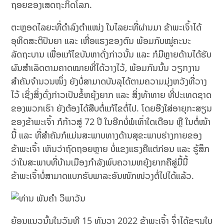
ຖອຍຂອງເສດຖະກິດໂລກ.
ຕະຫຼອດໄລຍະທີ່ດຳລົງຕຳແໜ່ງ ໃນໄລຍະທີ່ຜ່ານມາ ຂ້າພະເຈົ້າໄດ້
ອຸທິດສະຕິປັນຍາ ແລະ ເຫື່ອແຮງຂອງຕົນ ພ້ອມກັບໝູ່ຄະນະ
ລັດຖະບານ ເພື່ອແກ້ໄຂບັນຫາດັ່ງກ່າວນັ້ນ ແລະ ກໍມີຫຼາຍດ້ານໄດ້ຮັບ
ຜົນສຳເລັດຕາມຄາດໝາຍທີ່ໄດ້ວາງໄວ້, ພ້ອມກັນນັ້ນ ວຽກງານ
ສຳຄັນຈຳນວນໜຶ່ງ ຍັງບໍ່ສາມາດບັນລຸໄດ້ຕາມຄວາມມຸ່ງຫວັງທີ່ວາງ
ໄວ້ ເຊິ່ງສິ່ງດັ່ງກ່າວເປັນຂໍ້ຫຍຸ້ງຍາກ ແລະ ສິ່ງທ້າທາຍ ທີ່ປະເທດຊາດ
ຂອງພວກເຮົາ ຍັງຕ້ອງໄດ້ສືບຕໍ່ແກ້ໄຂຕໍ່ໄປ. ໂດຍອີງໃສ່ອາຍຸກະສຽນ
ຂອງຂ້າພະເຈົ້າ ກໍກ້າວສູ່ 72 ປີ ໃນອີກບໍ່ພໍເທົ່າໃດເດືອນ ຫຼື ໃນຕໍ່ໜ້າ
ນີ້ ແລະ ທີ່ສຳຄັນກໍແມ່ນສະພາບທາງດ້ານສຸຂະພາບຮ່າງກາຍຂອງ
ຂ້າພະເຈົ້າ ເຫັນວ່າຖົດຖອຍຫຼາຍ ບໍ່ແຂງແຮງຄືແຕ່ກ່ອນ ແລະ ຮູ້ສຶກ
ວ່າໃນສະພາບທີ່ບ້ານເມືອງກຳລັງພົບຄວາມຫຍຸ້ງຍາກຄືສູ່ມື້ນີ້
ຂ້າພະເຈົ້າບໍ່ສາມາດແບກຮັບພາລະອັນໜັກໜ່ວງຕໍ່ໄປໄດ້ແລ້ວ.
ຍ້ອນແນວນັ້ນໃນວັນທີ 15 ທັນວາ 2022 ຂ້າພະເຈົ້າ ຈຶ່ງໄດ້ຂຽນໃບ