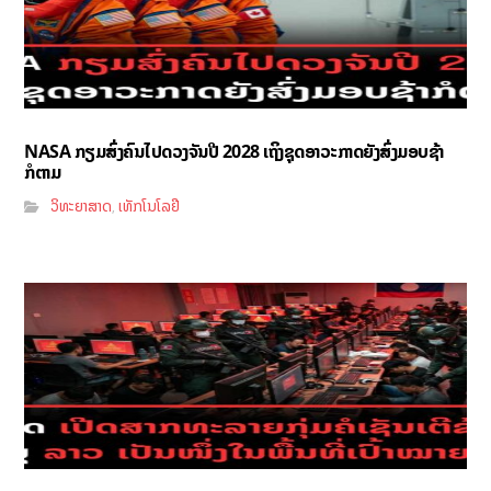
NASA ກຽມສົ່ງຄົນໄປດວງຈັນປີ 2028 ເຖິງຊຸດອາວະກາດຍັງສົ່ງມອບຊ້າ
ກໍຕາມ
ວິທະຍາສາດ
ເທັກໂນໂລຢີ
,