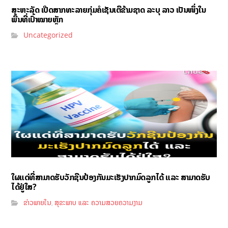
ສະຫະລັດ ເປີດສາກທະລາຍກຸ່ມຄໍເຊັນເຕີຂ້າມຊາດ ລະບຸ ລາວ ເປັນໜຶ່ງໃນ
ພື້ນທີ່ເປົ້າໝາຍຫຼັກ
Uncategorized
ໃຜແດ່ທີ່ສາມາດຮັບວັກຊີນປ້ອງກັນມະເຮັງປາກມົດລູກໄດ້ ແລະ ສາມາດຮັບ
ໄດ້ຢູ່ໃສ?
ຂ່າວພາຍໃນ
ສຸຂະພາບ ແລະ ຄວາມສວຍຄວາມງາມ
,