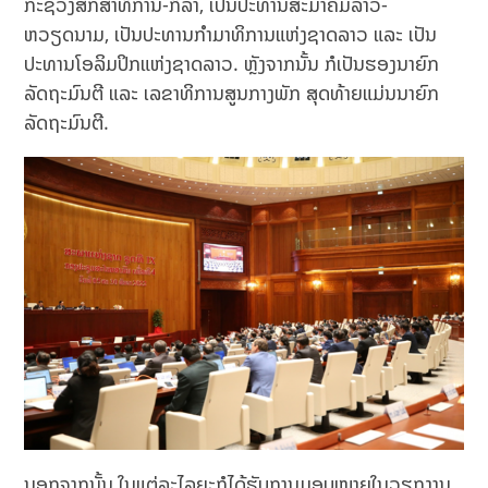
ກະຊວງສຶກສາທິການ-ກິລາ, ເປັນປະທານສະມາຄົມລາວ-
ຫວຽດນາມ, ເປັນປະທານກຳມາທິການແຫ່ງຊາດລາວ ແລະ ເປັນ
ປະທານໂອລິມປິກແຫ່ງຊາດລາວ. ຫຼັງຈາກນັ້ນ ກໍເປັນຮອງນາຍົກ
ລັດຖະມົນຕີ ແລະ ເລຂາທິການສູນກາງພັກ ສຸດທ້າຍແມ່ນນາຍົກ
ລັດຖະມົນຕີ.
ນອກຈາກນັ້ນ ໃນແຕ່ລະໄລຍະກໍໄດ້ຮັບການມອບໝາຍໃນວຽກງານ