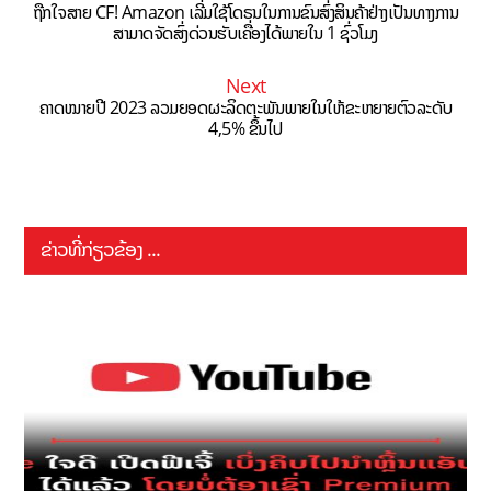
ຖືກໃຈສາຍ CF! Amazon ເລີ່ມໃຊ້ໂດຣນໃນການຂົນສົ່ງສິນຄ້າຢ່າງເປັນທາງການ
ສາມາດຈັດສົ່ງດ່ວນຮັບເຄື່ອງໄດ້ພາຍໃນ 1 ຊົ່ວໂມງ
Next
ຄາດໝາຍປີ 2023 ລວມຍອດຜະລິດຕະພັນພາຍໃນໃຫ້ຂະຫຍາຍຕົວລະດັບ
4,5% ຂຶ້ນໄປ
ຂ່າວທີ່ກ່ຽວຂ້ອງ ...