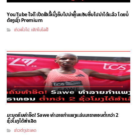
YouTube ໃຈດີ ເປີດຟີເຈີ້ເບິ່ງຄິບໄປນຳຫຼິ້ນແອັບອື່ນໄປນຳໄດ້ແລ້ວ ໂດຍບໍ່
ຕ້ອງເຊົ່າ Premium
ຂ່າວທົ່ວໄປ
ເທັກໂນໂລຢີ
,
ມະນຸດຄົນທຳອິດ! Sawe ທຳລາຍກຳແພງແລ່ນມາຣາທອນຕ່ຳກວ່າ 2
ຊົ່ວໂມງໄດ້ສຳເລັດ
ຂ່າວຕ່າງປະເທດ