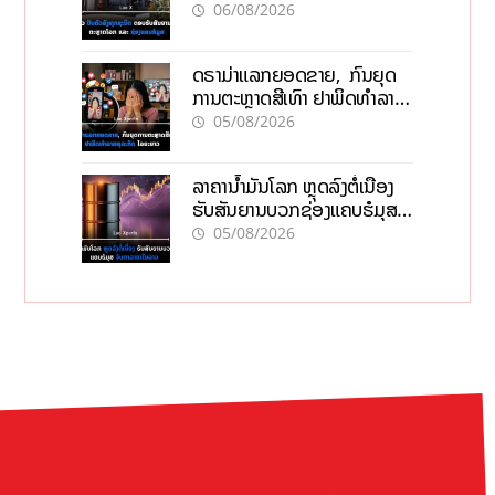
ໂລກ ແລະ ຊ່ອງແຄບຮໍມູສ
06/08/2026
ດຣາມ່າແລກຍອດຂາຍ, ກົນຍຸດ
ການຕະຫຼາດສີເທົາ ຢາພິດທຳລາຍ
ທຸລະກິດ ໄລຍະຍາວ
05/08/2026
ລາຄານ້ຳມັນໂລກ ຫຼຸດລົງຕໍ່ເນື່ອງ
ຮັບສັນຍານບວກຊ່ອງແຄບຮໍມຸສ
ຈັບຕາລາຄາໃນລາວ
05/08/2026