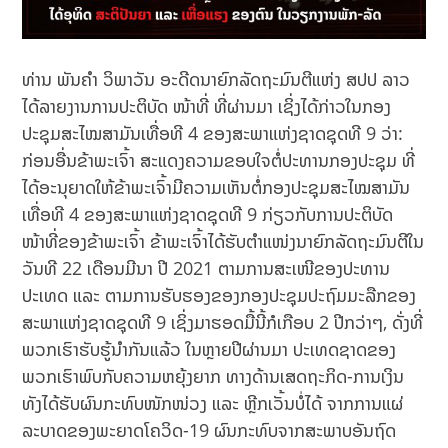
ທ່ານ ພັນຄຳ ວິພາວັນ ອະດີດນາຍົກລັດຖະມົນຕີແຫ່ງ ສປປ ລາວ
ໄດ້ລາຍງານການປະຕິບັດ ໜ້າທີ່ ທີ່ຜ່ານມາ ເຊິ່ງໄດ້ກ່າວໃນກອງ
ປະຊຸມສະໄໝສາມັນເທື່ອທີ 4 ຂອງສະພາແຫ່ງຊາດຊຸດທີ 9 ວ່າ:
ກ່ອນອື່ນຂ້າພະເຈົ້າ ສະແດງຄວາມຂອບໃຈຕໍ່ປະທານກອງປະຊຸມ ທີ່
ໄດ້ອະນຸຍາດໃຫ້ຂ້າພະເຈົ້າມີຄວາມເຫັນຕໍ່ກອງປະຊຸມສະໄໝສາມັນ
ເທື່ອທີ 4 ຂອງສະພາແຫ່ງຊາດຊຸດທີ 9 ກ່ຽວກັບການປະຕິບັດ
ໜ້າທີ່ຂອງຂ້າພະເຈົ້າ ຂ້າພະເຈົ້າໄດ້ຮັບຕຳແໜ່ງນາຍົກລັດຖະມົນຕີໃນ
ວັນທີ 22 ເດືອນມີນາ ປີ 2021 ຕາມການສະເໜີຂອງປະທານ
ປະເທດ ແລະ ຕາມການຮັບຮອງຂອງກອງປະຊຸມປະຖົມມະລືກຂອງ
ສະພາແຫ່ງຊາດຊຸດທີ 9 ເຊິ່ງມາຮອດມື້ນີ້ກໍເກືອບ 2 ປີກວ່າໆ, ດັ່ງທີ່
ພວກເຮົາຮັບຮູ້ນຳກັນແລ້ວ ໃນຫຼາຍປີຜ່ານມາ ປະເທດຊາດຂອງ
ພວກເຮົາພົບກັບຄວາມຫຍຸ້ງຍາກ ທາງດ້ານເສດຖະກິດ-ການເງິນ
ທັງໄດ້ຮັບຜົນກະທົບໜັກໜ່ວງ ແລະ ຫຼີກເວັ້ນບໍ່ໄດ້ ຈາກການແຜ່
ລະບາດຂອງພະຍາດໂຄວິດ-19 ຜົນກະທົບຈາກສະພາບອັນຖົດ