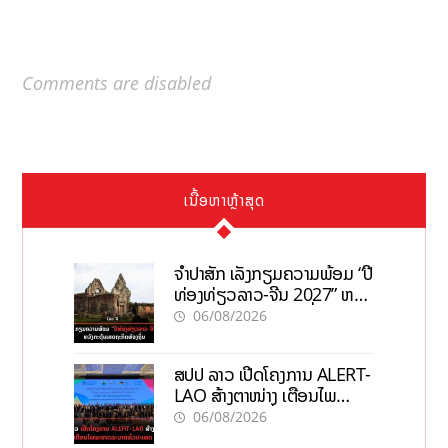
Comments are disabled
ເນື້ອຫາຫຼ້າສຸດ
ຈຳປາສັກ ເລັ່ງກຽມຄວາມພ້ອມ “ປີ
ທ່ອງທ່ຽວລາວ-ຈີນ 2027” ຫວັງ
ກະຕຸ້ນເສດຖະກິດທ້ອງຖິ່ນ
06/08/2026
ສປປ ລາວ ເປີດໂຄງການ ALERT-
LAO ສ້າງຕາໜ່າງ ເຕືອນໄພ
ພະຍາດລະບາດທົ່ວປະເທດ
06/08/2026