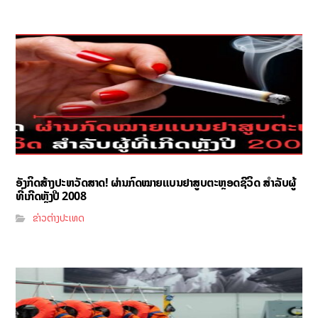
ອັງກິດສ້າງປະຫວັດສາດ! ຜ່ານກົດໝາຍແບນຢາສູບຕະຫຼອດຊີວິດ ສຳລັບຜູ້
ທີ່ເກີດຫຼັງປີ 2008
ຂ່າວຕ່າງປະເທດ