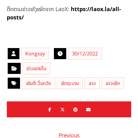
ຕິດຕາມຂ່າວທັງໝົດຈາກ LaoX:
https://laox.la/all-
posts/
Kongxay
30/12/2022
ຂ່າວພາຍໃນ
ພັນຄຳ ວິພາວັນ
ລັດຖະບານ
ລາວ
ລາວເອັກ
Previous