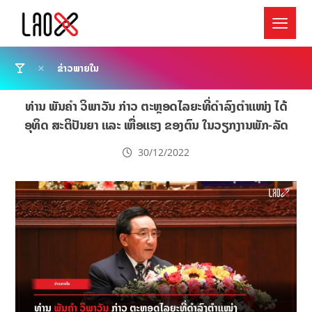
ຂ່າວພາຍໃນ
ທ່ານ ພັນຄຳ ວິພາວັນ ກ່າວ ຕະຫຼອດໄລຍະທີ່ດຳລົງຕຳແໜ່ງ ໄດ້
ອຸທິດ ສະຕິປັນຍາ ແລະ ເຫື່ອແຮງ ຂອງຕົນ ໃນວຽກງານພັກ-ລັດ
30/12/2022