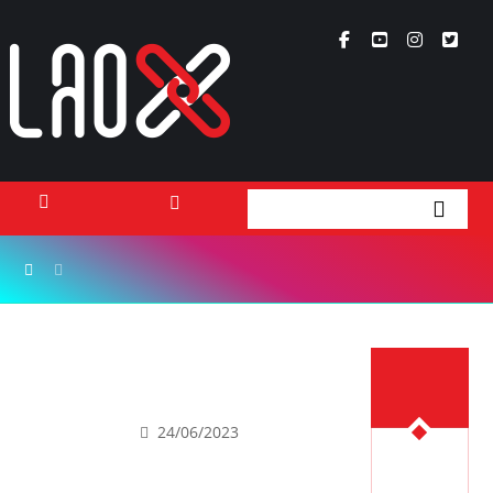
ເນື້ອຫາ
Lao Xperts
ບັນເທີງ
Lao X Forum
ວິດີໂອ
Warner Bros. Discovery ກຳລັງກຽມທີ່ຈະ
ຂາຍຊັບສິນເພງຈາກໃນອະດີດ ທີ່ມູນຄ່າຫຼາຍກວ່າ
Podcasts
ເນື້ອຫາຫຼ້າສຸດ
500 ລ້ານໂດລາ
Events
24/06/2023
ກ່ຽວກັບ
ຕິດຕໍ່ໂຄສະນາ