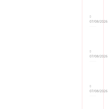
07/08/2026
Warner Bros. Discovery ກຳລັງສຳຫຼວດ
07/08/2026
ຊັບສິນເພງທີ່ຕົນເອງມີ ເຊິ່ງອາດມີມູນຄ່າຫຼາຍ
ກວ່າ 500 ລ້ານໂດລາ ແລະ ຈະນຳເອົາມາຂາຍໃຫ້ບໍ
ລິສັດຕ່າງໆ ໂດຍເຫດຜົນນັ້ນຍັງບໍ່ມີຄວາມ
ຊັດເຈນຫຼາຍພໍ ແຕ່ກໍມີຫຼາຍສື່ສັນນິຖານວ່າທາງ
Warner Bros. Discovery ຕ້ອງການທີ່ຈະ
ປິດໜີ້ທີ່ຕົນເອງມີຢູ່.
07/08/2026
Variety ໄດ້ລາຍງານວ່າ David Zaslav ຜູ້
ດຳລົງຕຳແໜ່ງຊີອີໂອຂອງ Warner Bros.