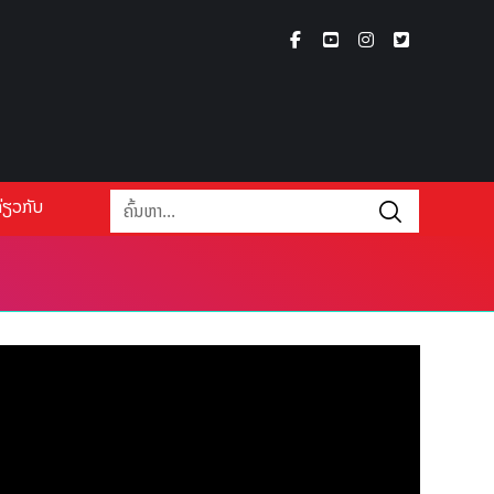
່ຽວກັບ