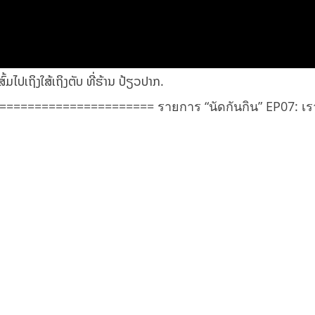
ມໄປເຖິງໃສ້ເຖິງຕັບ ທີ່ຮ້ານ ປ້ຽວປາກ.
================== รายการ “นัดกันกิน” EP07: เราจะ