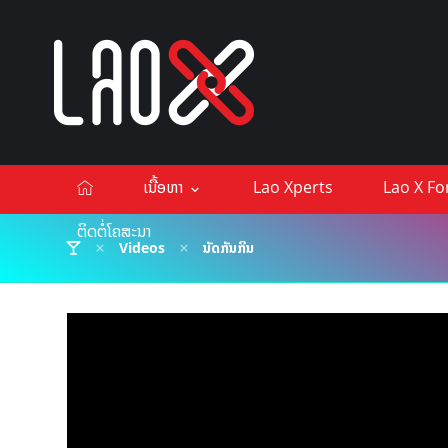
ເນື້ອຫາ
Lao Xperts
Lao X F
ຕິດຕໍ່ໂຄສະນາ
Videos
ນັດກັນກິນ