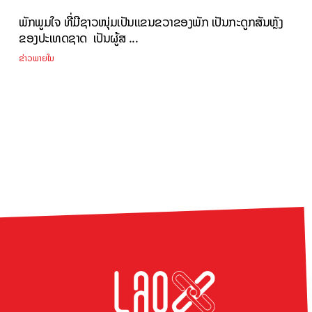
ພັກພູມໃຈ ທີ່ມີຊາວໜຸ່ມເປັນແຂນຂວາຂອງພັກ ເປັນກະດູກສັນຫຼັງ
ຂອງປະເທດຊາດ ເປັນຜູ້ສ ...
ຂ່າວພາຍໃນ