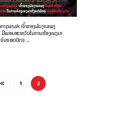
mpasak ເຈົ້າຂອງຜົນງານເພງ
! ມີພອນສະຫວັນໃນການຮ້ອງເພງມາ
ຍ ຈົນຮອດປັດຈ ...
1
2