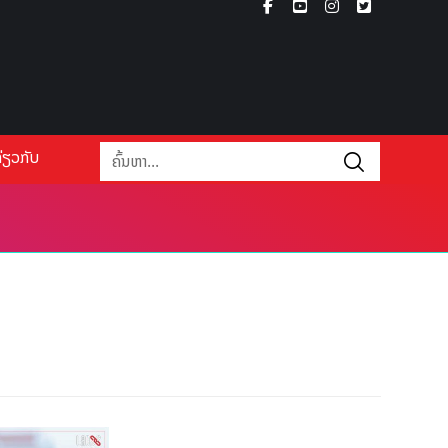
່ຽວກັບ