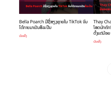
Bella Poarch ມີຊື່ສຽງຫຼາຍໃນ TikTok ຈົນ
Thay Cha
ໄດ້ກາຍມາເປັນສິລະປິນ
ໂສດບັກຄັກ
ຕັ້ງແຕ່ນ້ອ
ບັນເທີງ
ບັນເທີງ