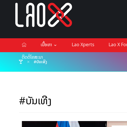
ເນື້ອຫາ
Lao Xperts
Lao X F
ຕິດຕໍ່ໂຄສະນາ
#ບັນເທີງ
#ບັນເທີງ