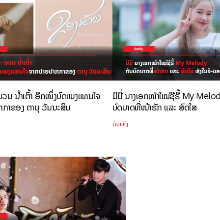
ນ ນ້ຳເຕົ້າ ອີກໜຶ່ງບົດເພງແທນໃຈ
ມິມີ່ ນາງເອກໜ້າໃໝ່ຊີຣີ້ My Melo
ກາຂອງ ຕານຸ ວັນນະສິນ
ບົດບາດທີ່ໜ້າຮັກ ແລະ ສົດໃສ
ບັນເທີງ