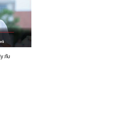
dy ກັບ