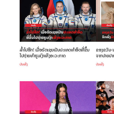
ລ້ຳໄປອີກ! ເມື່ອຣັດເຊຍເປັນປະເທດທຳອິດທີ່ຂຶ້ນ
ຂອງຂວັນ-ນວ
ໄປຖ່າຍທຳຮູບເງົາເທິງອະວະກາດ
ຈາກປາຍປາກ
ບັນເທີງ
ບັນເທີງ