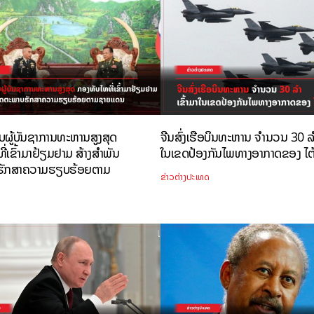
ບຜູ້ບັນຊາການທະຫານສູງສຸດ
ຈີນສົ່ງເຮືອບິນທະຫານ ຈຳນວນ 30 ລຳ
່ເຂົ້າມາຢ້ຽມຢາມ ສ້າງສຳພັນ
ໃນເຂດປ້ອງກັນໄພທາງອາກາດຂອງ ໄຕ
ຮັກສາຄວາມຮຽບຮ້ອຍຕາມ
ຂ່າວຕ່າງປະເທດ