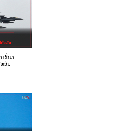
 ເຂົ້າມາ
້ຫວັນ