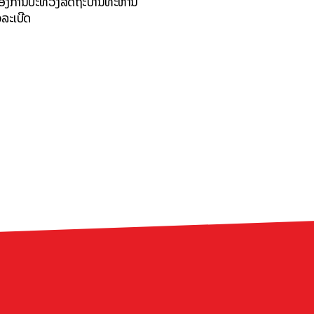
ຕ້ອງການປະທ້ວງລັດຖະບານທະຫານ
ວລະເບີດ