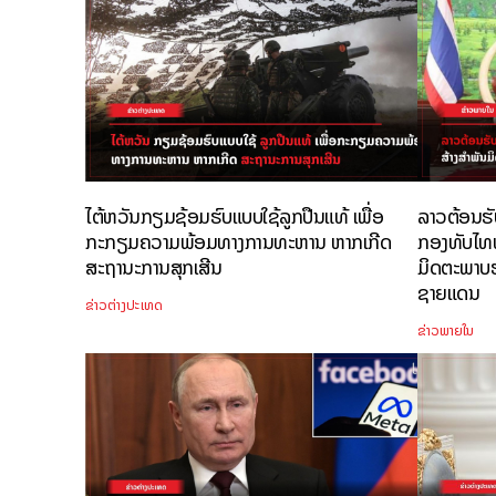
ໄຕ້ຫວັນກຽມຊ້ອມຮົບແບບໃຊ້ລູກປືນແທ້ ເພື່ອ
ລາວຕ້ອນຮັ
ກະກຽມຄວາມພ້ອມທາງການທະຫານ ຫາກເກີດ
ກອງທັບໄທທີ
ສະຖານະການສຸກເສີນ
ມິດຕະພາບ
ຊາຍແດນ
ຂ່າວຕ່າງປະເທດ
ຂ່າວພາຍໃນ