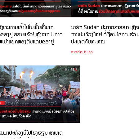
ລັງທະຫານເຂົ້າໄປໃນພື້ນທີ່ພາກ
ນາຍົກ Sudan ປະກາດລາອອກ ຫຼັງຈ
ຂອງຢູເຄຣນແລ້ວ! ຫຼັງຈາກປະກາດ
ການປະທ້ວງໃຫຍ່ ຕໍ່ເງື່ອນໄຂການຮ່ວ
ນແບ່ງແຍກສອງດິນແດນຂອງຢູ
ປະເທດກັບທະຫານ
ຂ່າວຕ່າງປະເທດ
ນມາປະທ້ວງບໍ່ໄປໂຮງຮຽນ ສາເຫດ