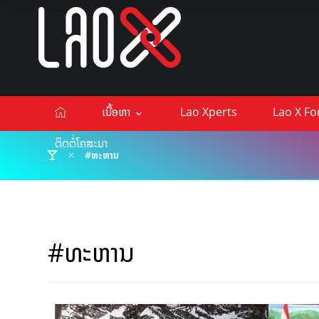
ເນື້ອຫາ
Lao Xperts
Lao X F
ຕິດຕໍ່ໂຄສະນາ
#ທະຫານ
#ທະຫານ