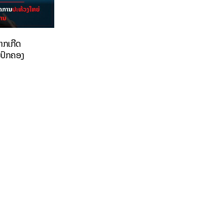
າກເກີດ
ມປົກຄອງ