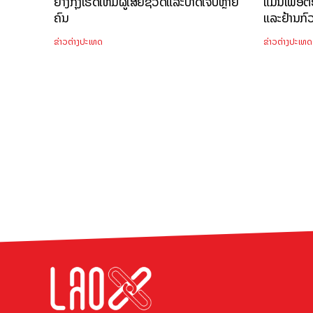
ຢ່າງກຸ້ງເຮັດໃຫ້ມີຜູ້ເສຍຊີວິດແລະບາດເຈັບຫຼາຍ
ແມ່ນເພື່ອ
ຄົນ
ແລະຢ້ານກົ
ຂ່າວຕ່າງປະເທດ
ຂ່າວຕ່າງປະເທດ