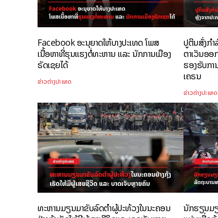
Facebook ອະນຸຍາດໃຫ້ບາງປະເທດ ໂພສ
ປູຕິນສັ່ງກຳ
ເນື້ອຫາທີ່ຮຸນແຮງຕໍ່ທະຫານ ແລະ ນັກການເມືອງ
ຕາເວັນອອກ
ຣັດເຊຍໄດ້
ຮອງຮັບກາ
ເຄຣນ
ຂ່າວຕ່າງປະເທດ
ຂ່າວຕ່າງປະເທດ
ທະຫານມຽນມາຂັບລົດຕໍາຜູ້ປະທ້ວງໃນນະຄອນ
ນັກຮຽນມຽ