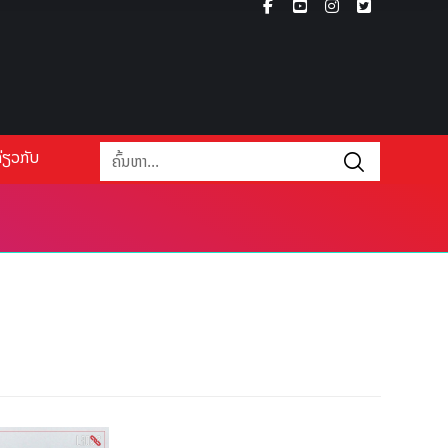
່ຽວກັບ