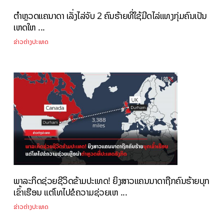
ຕໍາຫຼວດແຄນາດາ ເລັ່ງໄລ່ຈັບ 2 ຄົນຮ້າຍທີ່ໃຊ້ມີດໄລ່ແທງກຸ່ມຄົນເປັນ
ເຫດໃຫ ...
ຂ່າວຕ່າງປະເທດ
ພາລະກິດຊ່ວຍຊີວິດຂ້າມປະເທດ! ຍິງສາວແຄນນາດາຖືກຄົນຮ້າຍບຸກ
ເຂົ້າເຮືອນ ແຕ່ໂທໄປຂໍຄວາມຊ່ວຍເຫ ...
ຂ່າວຕ່າງປະເທດ