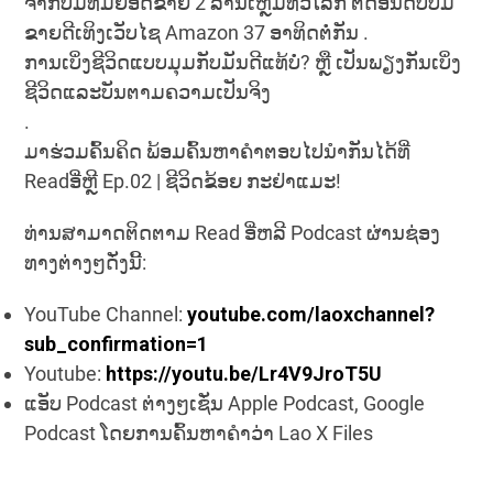
ຈາກປຶ້ມທີ່ມີຍອດຂາຍ 2 ລ້ານເຫຼັມທົ່ວໂລກ ຕິດອັນດັບປຶ້ມ
LINK
ຂາຍດີເທິງເວັບໄຊ Amazon 37 ອາທິດຕໍ່ກັນ .
ການເບິ່ງຊີວິດແບບມຸມກັບມັນດີແທ້ບໍ່? ຫຼື ເປັນພຽງກັນເບິ່ງ
EMBED
ຊີວິດແລະບັນຕາມຄວາມເປັນຈິງ
.
ມາຮ່ວມຄົ້ນຄິດ ພ້ອມຄົ້ນຫາຄຳຕອບໄປນຳກັນໄດ້ທີ່
Readອີ່ຫຼີ Ep.02 | ຊີວິດຂ້ອຍ ກະຢ່າແມະ!
ທ່ານສາມາດຕິດຕາມ Read ອີ່ຫລີ Podcast ຜ່ານຊ່ອງ
ທາງຕ່າງໆດັ່ງນີ້:
YouTube Channel:
youtube.com/laoxchannel?
sub_confirmation=1
Youtube:
https://youtu.be/Lr4V9JroT5U
ແອັບ Podcast ຕ່າງໆເຊັ່ນ Apple Podcast, Google
Podcast ໂດຍການຄົ້ນຫາຄຳວ່າ Lao X Files