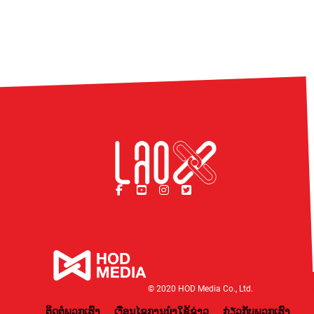
© 2020 HOD Media Co., Ltd.
ຕິດຕໍ່ພວກເຮົາ
ເງື່ອນໄຂການນຳໃຊ້ຂ່າວ
ກ່ຽວກັບພວກເຮົາ