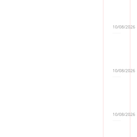
10/08/2026
ຫຼາຍໆຄົນອາດຈະເຄີຍປະສົບບັນຫາຕ່າງໆ
ໃນຂະນະທີ່ກຳລັງປະຊຸມອອນໄລນ໌ໂດຍ
10/08/2026
ຜ່ານໂປຣແກຣມຕ່າງໆ ບໍ່ວ່າຈະເປັນວິດີໂອ
ບໍ່ຊັດເຈນ, ອິນເຕີເນັດຊ້າ ຫຼື ອີກບັນຫາຫຼັກ
ໆກໍຄືມີສຽງສະທ້ອນ ເຮັດໃຫ້ລົບກວນການ
ສົນທະນາ ຫຼື ການນຳສະເໜີຕ່າງໆ.
10/08/2026
ເຕື
ອນ