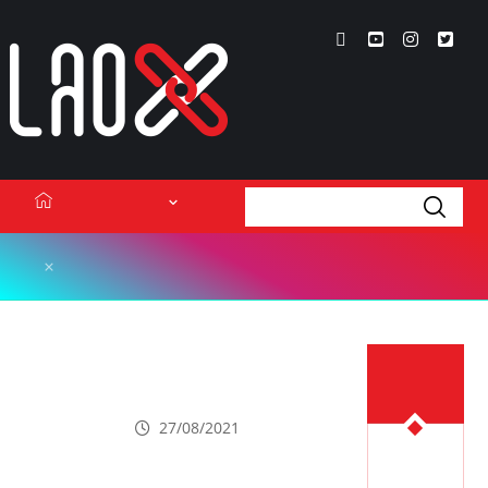
ເນື້ອຫາ
Lao Xperts
ເທັກໂນໂລຢີ
Lao X Forum
ວິດີໂອ
Google Meet ອອກຟີເຈີກວດຈັບສຽງ
ສະທ້ອນ ເພື່ອບໍ່ໃຫ້ມີສຽງລົບກວນໃນຂະນະ
Podcasts
ເນື້ອຫາຫຼ້າ
ທີ່ປະຊຸມ
ສຸດ
Events
27/08/2021
ກ່ຽວກັບ
ຕິດຕໍ່ໂຄສະນາ