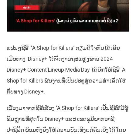
ແຟນໆຊີຣີ້ ‘A Shop for Killers’ ກຽມດີໃຈກັນໄດ້ເລີຍ
ເມື່ອທາງ
Disney+ ໄດ້ຈັດງານຖະແຫຼງຂ່າວ 2024
Disney+ Content Lineup Media Day ໄດ້ຍົກໃຫ້ຊີຣີ້ A
Shop for Killers ຜົນງານທີ່ເປັນປະຕູສູ່ຄວາມສຳເລັດໃຫ້
ກັບທາງ Disney+.
ເນື່ອງມາຈາກຊີຣີ້ເລື່ອງ ‘A Shop for Killers’ ເປັນຊີຣີ້ທີ່ມີຜູ້
ຊົມຫຼາຍທີ່ສຸດໃນ Disney+ ແລະ ເຂດພູມີພາກອາຊີ
ປາຊີຟິກ ພ້ອມທັງຍັງໃຫ້ຄວາມບັນເທີງແກ່ຄົນເບິ່ງໄດ້ ໂດຍ