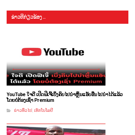
ຂ່າວທີ່ກ່ຽວຂ້ອງ ...
YouTube ໃຈດີ ເປີດຟີເຈີ້ເບິ່ງຄິບໄປນຳຫຼິ້ນແອັບອື່ນໄປນຳໄດ້ແລ້ວ
ໂດຍບໍ່ຕ້ອງເຊົ່າ Premium
ຂ່າວທົ່ວໄປ
ເທັກໂນໂລຢີ
,