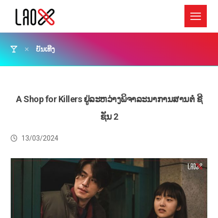
ບັນເທີງ
A Shop for Killers ຢູ່ລະຫວ່າງພິຈາລະນາການສານຕໍ່ ຊີ
ຊັນ 2
13/03/2024