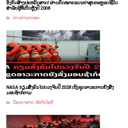
ອັງກິດສ້າງປະຫວັດສາດ! ຜ່ານກົດໝາຍແບນຢາສູບຕະຫຼອດຊີວິດ
ສຳລັບຜູ້ທີ່ເກີດຫຼັງປີ 2008
ຂ່າວຕ່າງປະເທດ
NASA ກຽມສົ່ງຄົນໄປດວງຈັນປີ 2028 ເຖິງຊຸດອາວະກາດຍັງສົ່ງ
ມອບຊ້າກໍຕາມ
ວິທະຍາສາດ
ເທັກໂນໂລຢີ
,