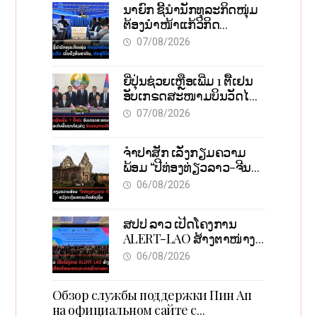
ນາຍົກ ຊີ້ນຳນັກທຸລະກິດໜຸ່ມ
ຕ້ອງນຳໜ້າແກ້ວິກິດ
ເສດຖະກິດ ເນັ້ນດຶງທຶນ
07/08/2026
ສາກົນ, ຫັນສູ່ດິຈິຕອນ
ຍີ່ປຸ່ນຊ່ວຍເຫຼືອເພີ່ມ 1 ຕື້ເຢນ
ອັບເກຣດສະໜາມບິນວັດໄຕ
ຮັບຮອງການເຕີບໂຕ
07/08/2026
ຈຳປາສັກ ເລັ່ງກຽມຄວາມ
ພ້ອມ “ປີທ່ອງທ່ຽວລາວ-ຈີນ
2027” ຫວັງກະຕຸ້ນເສດຖະກິດ
06/08/2026
ທ້ອງຖິ່ນ
ສປປ ລາວ ເປີດໂຄງການ
ALERT-LAO ສ້າງຕາໜ່າງ
ເຕືອນໄພພະຍາດລະບາດທົ່ວ
06/08/2026
ປະເທດ
Обзор службы поддержки Пин Ап
на официальном сайте с