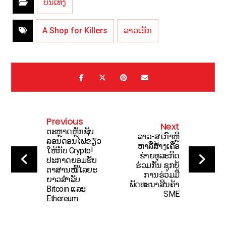
ບັນເທີງ
A Shop for Killers
ລາວເອັກ
Previous
Next
ຕະຫຼາດຫຼັກຊັບ
ລາວ-ສ.ເກົາຫຼີ
ລອນດອນໄຟຂຽວ
ຫາລືສ້າງເຄືອ
ໃຫ້ກັບ Crypto!
ຂ່າຍທຸລະກິດ
ປະກາດຍອມຮັບ
ຮ່ວມກັນ ຊຸກຍູ້
ຕາສານໜີ້ໄລຍະ
ການຮ່ວມມື
ຍາວສໍາລັບ
ພັດທະນາສິນຄ້າ
Bitcoin ແລະ
SME
Ethereum