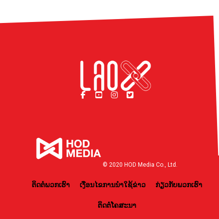
© 2020 HOD Media Co., Ltd.
ຕິດຕໍ່ພວກເຮົາ
ເງື່ອນໄຂການນຳໃຊ້ຂ່າວ
ກ່ຽວກັບພວກເຮົາ
ຕິດຕໍ່ໂຄສະນາ