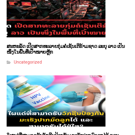
ສະຫະລັດ ເປີດສາກທະລາຍກຸ່ມຄໍເຊັນເຕີຂ້າມຊາດ ລະບຸ ລາວ ເປັນ
ໜຶ່ງໃນພື້ນທີ່ເປົ້າໝາຍຫຼັກ
Uncategorized