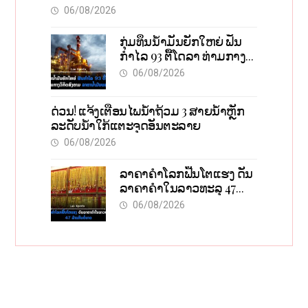
актуальной информацией
06/08/2026
ກຸ່ມທຶນນ້ຳມັນຍັກໃຫຍ່ ຟັນ
ກຳໄລ 93 ຕື້ໂດລາ ທ່າມກາງ
ວິກິດສົງຄາມ ລາຄານໍ້າມັນ
06/08/2026
ແພງ
ດ່ວນ! ແຈ້ງເຕືອນໄພນໍ້າຖ້ວມ 3 ສາຍນໍ້າຫຼັກ
ລະດັບນໍ້າໃກ້ແຕະຈຸດອັນຕະລາຍ
06/08/2026
ລາຄາຄຳໂລກຟື້ນໂຕແຮງ ດັນ
ລາຄາຄຳໃນລາວທະລຸ 47
ລ້ານກີບຕໍ່ບາດ
06/08/2026