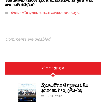
ໃຜແດ່ທີ່ສາມາດຮັບວັກຊີນປ້ອງກັນມະເຮັງປາກມົດລູກໄດ້ ແລະ
ສາມາດຮັບໄດ້ຢູ່ໃສ?
ຂ່າວພາຍໃນ
ສຸຂະພາບ ແລະ ຄວາມສວຍຄວາມງາມ
,
Comments are disabled
ເນື້ອຫາຫຼ້າສຸດ
ລົງນາມສຶກສາໂຄງການ ນິຄົມ
ອຸດສາຫະກຳວຽງຈັນ-ໄຊ
ທານີ ຕັ້ງເປົ້າດຶງທຶນ 150 ລ້ານ
07/08/2026
ໂດລາ, ສ້າງວຽກ 5.000
ຕຳແໜ່ງ