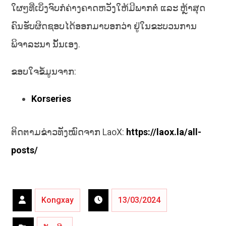
ໃຜໆທີ່ເບິ່ງຈົບກໍຄ່າງຄາດຫວັງໃຫ້ມີພາກຕໍ່ ແລະ ຫຼ້າສຸດ
ຄົນຮັບຜິດຊອບໄດ້ອອກມາບອກວ່າ ຢູ່ໃນຂະບວນການ
ພິຈາລະນາ ນັ້ນເອງ.
ຂອບໃຈຂໍ້ມູນຈາກ:
Korseries
ຕິດຕາມຂ່າວທັງໝົດຈາກ LaoX:
https://laox.la/all-
posts/
Kongxay
13/03/2024