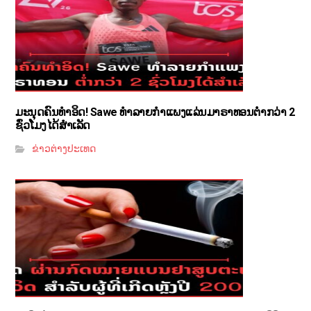
ມະນຸດຄົນທຳອິດ! Sawe ທຳລາຍກຳແພງແລ່ນມາຣາທອນຕ່ຳກວ່າ 2
ຊົ່ວໂມງໄດ້ສຳເລັດ
ຂ່າວຕ່າງປະເທດ