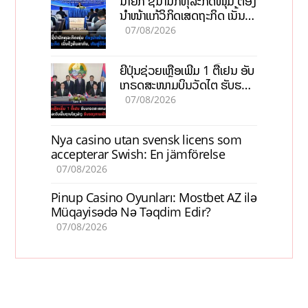
ນາຍົກ ຊີ້ນຳນັກທຸລະກິດໜຸ່ມ ຕ້ອງ
ນຳໜ້າແກ້ວິກິດເສດຖະກິດ ເນັ້ນດຶງ
ທຶນສາກົນ, ຫັນສູ່ດິຈິຕອນ
07/08/2026
ຍີ່ປຸ່ນຊ່ວຍເຫຼືອເພີ່ມ 1 ຕື້ເຢນ ອັບ
ເກຣດສະໜາມບິນວັດໄຕ ຮັບຮອງ
ການເຕີບໂຕ
07/08/2026
Nya casino utan svensk licens som
accepterar Swish: En jämförelse
07/08/2026
Pinup Casino Oyunları: Mostbet AZ ilə
Müqayisədə Nə Təqdim Edir?
07/08/2026