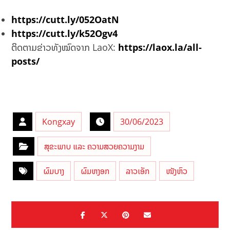
https://cutt.ly/052OatN
https://cutt.ly/k52Ogv4
ຕິດຕາມຂ່າວທັງໝົດຈາກ LaoX:
https://laox.la/all-
posts/
Kongxay
30/06/2023
ສຸຂະພາບ ແລະ ຄວາມສວຍຄວາມງາມ
ຜົມບາງ
ຜົມຫງອກ
ລາວເອັກ
ໜັງຫົວ