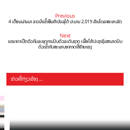
Previous
4 ເດືອນຜ່ານມາ ລາວນຳເຂົ້າສິນຄ້າບັນລຸໄດ້ ປະມານ 2.019 ລ້ານໂດລາສະຫະລັດ
Next
ແຄນາດາເປີດຕົວກົນລະຍຸດການປັບຕົວລະດັບຊາດ ເພື່ອໃຫ້ປະຊາຊົນສາມາດປັບ
ຕົວເຂົ້າກັບສະພາບອາກາດທີ່ຮ້າຍແຮງ
ຂ່າວທີ່ກ່ຽວຂ້ອງ ...