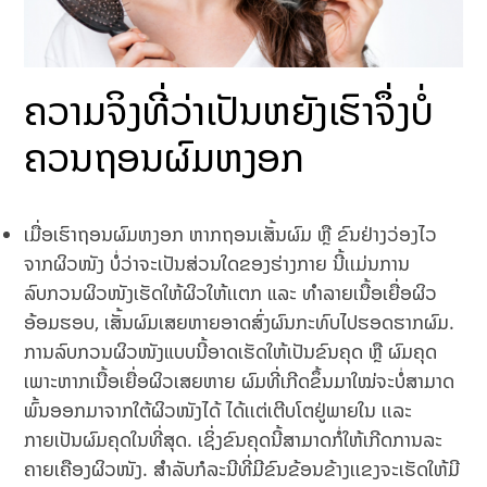
ຄວາມຈິງທີ່ວ່າເປັນຫຍັງເຮົາຈຶ່ງບໍ່
ຄວນຖອນຜົມຫງອກ
ເມື່ອ​ເຮົາ​ຖອນ​ຜົມຫງອກ ​ຫາກ​ຖອນເສັ້ນ​ຜົມ ​ຫຼື ​ຂົນຢ່າງ​ວ່ອງ​ໄວ​
ຈາກ​ຜິວ​ໜັງ ບໍ່ວ່າຈະເປັນສ່ວນໃດຂອງຮ່າງກາຍ ນີ້ເເມ່ນການ
ລົບກວນຜິວໜັງເຮັດໃຫ້ຜິວໃຫ້ເເຕກ ແລະ ທຳລາຍເນື້ອເຍື່ອຜິວ
ອ້ອມຮອບ, ເສັ້ນຜົມເສຍຫາຍອາດສົ່ງຜົນກະທົບໄປຮອດຮາກຜົມ.
ການລົບກວນຜິວໜັງແບບນີ້ອາດເຮັດໃຫ້ເປັນຂົນຄຸດ ຫຼື ຜົມຄຸດ
ເພາະຫາກເນື້ອເຍື່ອຜິວເສຍຫາຍ ຜົມທີ່ເກີດຂຶ້ນມາໃໝ່ຈະບໍ່ສາມາດ
ພົ້ນອອກມາຈາກໃຕ້ຜິວໜັງໄດ້ ໄດ້ເເຕ່ເຕີບໂຕຢູ່ພາຍໃນ ເເລະ
ກາຍເປັນຜົມຄຸດໃນທີ່ສຸດ. ເຊິ່ງຂົນຄຸດນີ້ສາມາດກໍ່ໃຫ້ເກີດການລະ
ຄາຍເຄືອງຜິວໜັງ. ສຳລັບກໍລະນີທີ່ມີຂົນຂ້ອນຂ້າງເເຂງຈະເຮັດໃຫ້ມີ