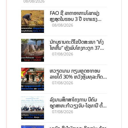
08/08/2026
FAO ຊີ້ ລາຄາອາຫານໂລກພຸ່ງ
ສູງສຸດໃນຮອບ 3 ປີ ຈາກແຮງ
ກົດດັນຂອງສົງຄາມ, El nino
08/08/2026
ນັກບູຮານຄະດີໄຂປິດສະໜາ “ທົ່ງ
ໄຫຫີນ” ຫຼັງພົບໂຄງກະດູກ 37
ຄົນໃນຫີນຍັກ
07/08/2026
ຫວຽດນາມ ກຽມຫຼຸດອາກອນ
ລາຍໄດ້ 30% ຫວັງອູ້ມທຸລະກິດ
ຂະໜາດນ້ອຍ ແລະ ຈຸນລະ
07/08/2026
ວິສາຫະກິດ
ລົງນາມສຶກສາໂຄງການ ນິຄົມ
ອຸດສາຫະກຳວຽງຈັນ-ໄຊທານີ ຕັ້ງ
ເປົ້າດຶງທຶນ 150 ລ້ານໂດລາ, ສ້າງ
07/08/2026
ວຽກ 5.000 ຕຳແໜ່ງ