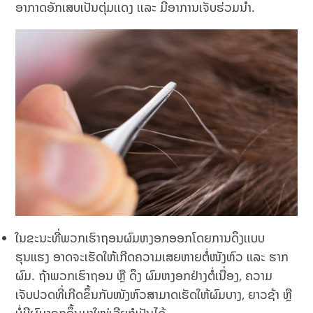
ອາກາດອັກເສບເປັນຕຸ່ມເເດງ ເເລະ ມີອາການເຈັບຮ່ວມນຳ.
ໃນຂະນະທີ່ພວກເຮົາຖອນຜົມຫງອກອອກໂດຍການດຶງເເບບ
ຮຸນແຮງ ອາດຈະເຮັດໃຫ້ເກີດຄວາມເສຍຫາຍຕໍ່ໜັງຫົວ ແລະ ຮາກ
ຜົມ. ຖ້າພວກເຮົາຖອນ ຫຼື ດຶງ ຜົມຫງອກຢ່າງຕໍ່ເນື່ອງ, ຄວາມ
ເຈັບປວດທີ່ເກີດຂຶ້ນກັບໜັງຫົວສາມາດເຮັດໃຫ້ຜົມບາງ, ຍາວຊ້າ ຫຼື
ບໍ່ມີຜົມງອກຂຶ້ນມາໃໝ່ເລີຍກໍເປັນໄດ້.