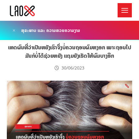
ສຸຂະພາບ ແລະ ຄວາມສວຍຄວາມງາມ
ເຫດຜົນທີ່ວ່າເປັນຫຍັງເຮົາຈຶ່ງບໍ່ຄວນຖອນຜົມຫງອກ ເພາະຖອນໄປ
ມັນກໍບໍ່ໄດ້ຊ່ວຍຫຍັງ ເເຖມຍັງເຮັດໃຫ້ຜົມບາງອີກ
30/06/2023