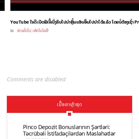
YouTube ໃຈດີ ເປີດຟີເຈີ້ເບິ່ງຄິບໄປນຳຫຼິ້ນແອັບອື່ນໄປນຳໄດ້ແລ້ວ ໂດຍບໍ່ຕ້ອງເຊົ່
ຂ່າວທົ່ວໄປ
ເທັກໂນໂລຢີ
,
Comments are disabled
ເນື້ອຫາຫຼ້າສຸດ
Pinco Depozit Bonuslarının Şərtləri:
Təcrübəli İstifadəçilərdən Məsləhətlər