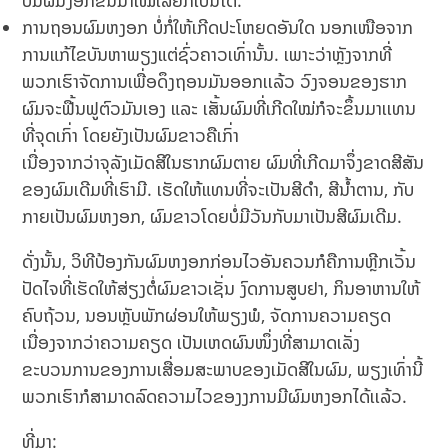
ການຖອນຜົມຫງອກ ບໍ່ກໍ່ໃຫ້ເກີດປະໂຫຍດອັນໃດ ນອກເໜືອຈາກ
ການແກ້ໄຂບັນຫາພຽງແຕ່ຊົ່ວຄາວເທົ່ານັ້ນ. ເພາະ​ວ່າ​ຫຼັງ​ຈາກ​ທີ່​
ພວກ​ເຮົາ​ຈັດ​ການ​ເພື່ອ​ດຶງ​ຖອນມັນອອກເເລ້ວ​ ວົງຈອນຂອງຮາກ
ຜົມຈະຟື້ນຟູຕົວມັນເອງ ແລະ ເສັ້ນຜົມທີ່ເກີດໃໝ່ກໍຈະຂຶ້ນມາເເທນ
ທີ່ຈຸດເກົ່າ ໂດຍຍັງເປັນຜົມຂາວຄືເກົ່າ
ເນື່ອງຈາກວ່າຈຸລັງເມັດສີໃນຮາກຜົມຕາຍ ຜົມ​ທີ່​ເກີດ​ມາ​ຈຶ່ງ​ຂາດ​ສີ​ສັນ
ຂອງຜົມເດີມ​ທີ່​ເຮົາ​ມີ. ເຮັດໃຫ້ແທນທີ່ຈະເປັນສີດໍາ, ສີນໍ້າຕານ, ກັບ
ກາຍເປັນຜົມຫງອກ, ຜົມຂາວໂດຍບໍ່ມີວັນກັບມາເປັນສີຜົມເດີມ.
ດັ່ງນັ້ນ, ວິທີປ້ອງກັນຜົມຫງອກກ່ອນໄວອັນຄວນກໍຄືການຫຼີກເວັ້ນ
ປັດໄຈທີ່ເຮັດໃຫ້ສ່ຽງຕໍ່ຜົມຂາວເຊັ່ນ ງົດການສູບຢາ, ກິນອາຫານໃຫ້
ຄົບຖ້ວນ, ນອນຫຼັບພັກຜ່ອນໃຫ້ພຽງພໍ, ຈັດການຄວາມຄຽດ
ເນື່ອງຈາກວ່າຄວາມຄຽດ ເປັນເຫດຜົນໜຶ່ງທີ່ສາມາດເລັ່ງ
ຂະບວນການຂອງການເສື່ອມສະພາບຂອງເມັດສີໃນຜົມ, ພຽງເທົ່ານີ້
ພວກເຮົາກໍສາມາດລົດຄວາມໄວຂອງງການມີຜົມຫງອກໄດ້ເເລ້ວ.
ທີ່ມາ: