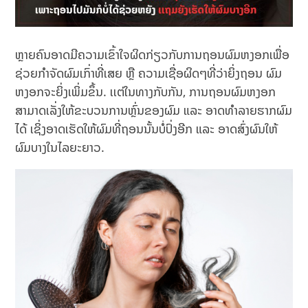
ຫຼາຍຄົນອາດມີຄວາມເຂົ້າໃຈຜິດກ່ຽວກັບການຖອນຜົມຫງອກເພື່ອ
ຊ່ວຍກຳຈັດຜົມເກົ່າທີ່ເສຍ ຫຼື​ ຄວາມເຊື່ອຜິດໆທີ່ວ່າຍິ່ງຖອນ ຜົມ
ຫງອກຈະຍິ່ງເພິ່ມຂຶ້ນ​. ເເຕ່ໃນທາງກັບກັນ, ການຖອນຜົມຫງອກ
ສາມາດເລັ່ງໃຫ້ຂະບວນການຫຼົ່ນຂອງຜົມ ແລະ ອາດທໍາລາຍຮາກຜົມ
ໄດ້ ເຊິ່ງອາດເຮັດໃຫ້ຜົມທີ່ຖອນນັ້ນບໍ່ປົ່ງອີກ ແລະ ອາດສົ່ງຜົນໃຫ້
ຜົມບາງໃນໄລຍະຍາວ.