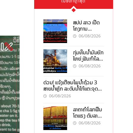
ເນື້ອຫາຫຼ້າສຸດ
ສປປ ລາວ ເປີດ
ໂຄງການ
ALERT-LAO
06/08/2026
ສ້າງຕາໜ່າງ
ເຕືອນໄພພະຍາດ
ກຸ່ມທຶນນ້ຳມັນຍັກ
ລະບາດທົ່ວ
ໃຫຍ່ ຟັນກຳໄລ
ປະເທດ
93 ຕື້ໂດລາ
06/08/2026
ທ່າມກາງວິກິດ
ສົງຄາມ ລາຄາ
ດ່ວນ! ແຈ້ງເຕືອນໄພນໍ້າຖ້ວມ 3
ນໍ້າມັນແພງ
ສາຍນໍ້າຫຼັກ ລະດັບນໍ້າໃກ້ແຕະຈຸດ
ອັນຕະລາຍ
06/08/2026
ລາຄາຄຳໂລກຟື້ນ
ໂຕແຮງ ດັນລາຄາ
ຄຳໃນລາວທະລຸ
06/08/2026
47 ລ້ານກີບຕໍ່