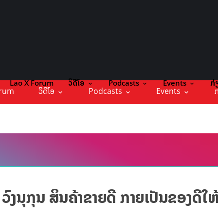
Lao X Forum
ວິດີໂອ
Podcasts
Events
ກ່
orum
ວິດີໂອ
Podcasts
Events
ກ
ຊາ ວົງນຸກຸນ ສິນຄ້າຂາຍດີ ກາຍເປັນຂອງດີໃຫ