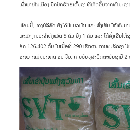
ເຜົ່າພາຍໃນເມືອງ ປົກປັກຮັກສາຕົ້ນຊາ ທີ່ເກີດຂຶ້ນຈາກທຳມະຊາດ
ພ້ອມນີ້, ທາງບໍລິສັດ ຍັງໄດ້ມີແນວພັນ ແລະ ສົ່ງເສີມ ໃຫ້ຫັນມາ
ພະນັກງານປະຈໍາທັງໝົດ 5 ຄົນ ຍິງ 1 ຄົນ ແລະ ໄດ້ສົ່ງເສີມໃ
ອີກ 126.402 ຕົ້ນ ໃນເນື້ອທີ່ 290 ເຮັກຕາ. ການຜະລິດຊາ
ສະເພາະແມ່ນປະເທດ ສປ ຈີນ, ການບັນຈຸຜະລິດຕະພັນຊາມີ 2