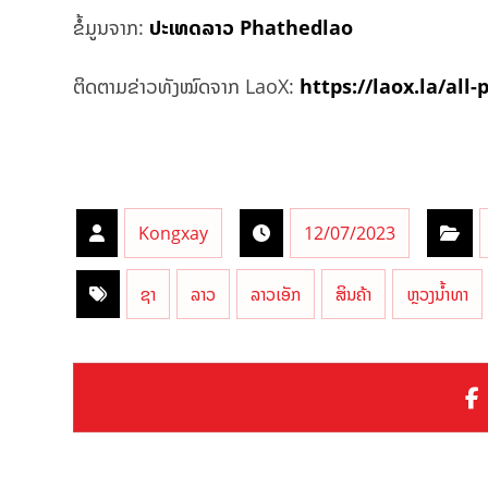
ຂໍ້ມູນຈາກ:
ປະເທດລາວ Phathedlao
ຕິດຕາມຂ່າວທັງໝົດຈາກ LaoX:
https://laox.la/all-
Kongxay
12/07/2023
ຊາ
ລາວ
ລາວເອັກ
ສິນຄ້າ
ຫຼວງນ້ຳທາ