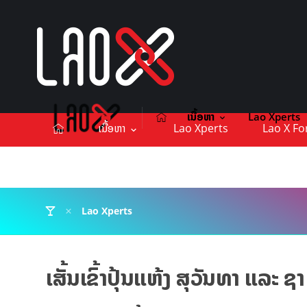
ເນື້ອຫາ
Lao Xperts
ເນື້ອຫາ
Lao Xperts
Lao X F
ຕິດຕໍ່ໂຄສະນາ
Lao Xperts
ເສັ້ນເຂົ້າປຸ້ນແຫ້ງ ສຸວັນທາ ແລະ 