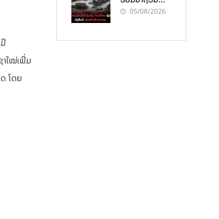
ກະທັນຫັນ-ດິນ
05/08/2026
ເຈື່ອນ ຫຼັງພາຍຸ
ຝົນຍັງສືບຕໍ່ຕົກ
ໜັກທົ່ວປະເທດ
ມີ
າໃໝ່ເພີ່ມ
ເທດ ໂດຍ