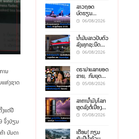
ບາດ
ລາວຖອດ
ບົດຮຽນ
ຫວຽດນາມ ສ້າງ
06/08/2026
ເສດຖະກິດເປັນ
ເຈົ້າຕົນເອງ ກ້າວສູ່
ນໍ້າມັນລາວປັບຕົວ
ເປົ້າໝາຍ 2035
ລົງທຸກຊະນິດ
ຕອບຮັບສັນຍານ
06/08/2026
ບວກຈາກຕະຫຼາດ
ໂລກ ແລະ ຊ່ອງ
ດຣາມ່າແລກຍອດ
ແຄບຮໍມູສ
ມການ
ຂາຍ, ກົນຍຸດ
ການຕະຫຼາດສີ
ັນແຫ່ງຊາດ
05/08/2026
ເທົາ ຢາພິດ
ທຳລາຍທຸລະກິດ
ລາຄານ້ຳມັນໂລກ
ໄລຍະຍາວ
ຫຼຸດລົງຕໍ່ເນື່ອງ
້ງແຕ່ປີ
ຮັບສັນຍານບວກ
05/08/2026
ຊ່ອງແຄບຮໍມຸສ
 ຈຶ່ງປ່ຽນ
ຈັບຕາລາຄາໃນ
ເຕືອນ! ກຽມ
ຄ້າ ບັນດາ
ລາວ
ຮັບມືນໍ້າຖ້ວມ