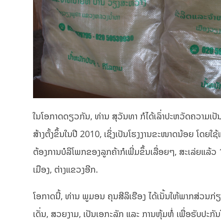
ໃນໂອກາດດຽວກັນ, ທ່ານ ສຸວັນທາ ກໍໄດ້ເລົ່າປະຫວັດຄວາມເປັນມາ 
ສ້າງຕັ້ງຂຶ້ນໃນປີ 2010, ເຊິ່ງເປັນໂຮງງານຂະໜາດນ້ອຍ ໂດຍໃ
ຕ້ອງການບໍລິໂພກຂອງລູກຄ້າກໍເພີ່ມຂຶ້ນເລື່ອຍໆ, ສະເລ່ຍແລ້ວ
ເມືອງ, ຕ່າງແຂວງອີກ.
ໂອກາດນີ້, ທ່ານ ພູມອນ ຄຸນສີລິເຮືອງ ໄດ້ເນັ້ນໃຫ້ພາກສ່ວນກ
ເດັ່ນ, ສວຍງາມ, ເປັນເອກະລັກ ແລະ ການຫຸ້ມຫໍ່ ເພື່ອຮັບປະກັນ