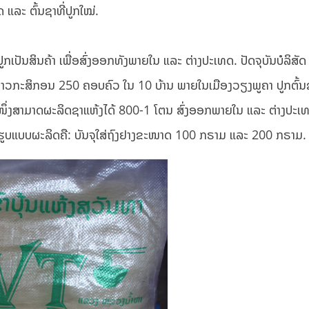
 ແລະ ຕົ້ນຊາທີ່ປູກໃໝ່.
ປູກເປັນສິນຄ້າ ເພື່ອສົ່ງອອກທັງພາຍໃນ ແລະ ຕ່າງປະເທດ. ປັດຈຸບັນບໍລິສັດ 
ຫ້ຊາວກະສິກອນ 250 ຄອບຄົວ ໃນ 10 ບ້ານ ພາຍໃນເມືອງວຽງພູຄາ ປູກຕົ້ນຊ
 ປີໜຶ່ງສາມາດຜະລິດຊາແຫ້ງໄດ້ 800-1 ໂຕນ ສົ່ງອອກພາຍໃນ ແລະ ຕ່າງປະ
 ຮູບແບບຜະລິດຄື: ບັນຈຸໃສ່ຖົງຢາງຂະໜາດ 100 ກຣາມ ແລະ 200 ກຣາມ.