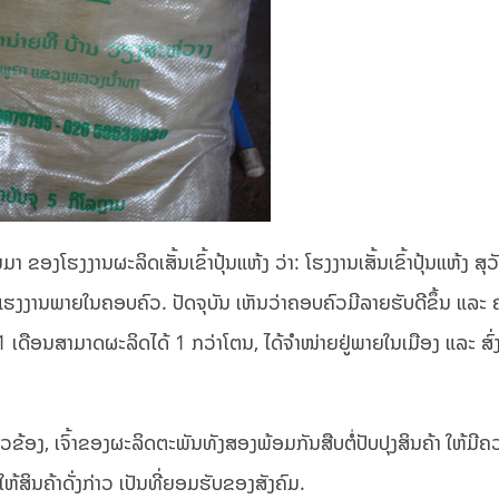
ຂອງໂຮງງານຜະລິດເສັ້ນເຂົ້າປຸ້ນແຫ້ງ ວ່າ: ໂຮງງານເສັ້ນເຂົ້າປຸ້ນແຫ້ງ ສຸວ
ຊ້ແຮງງານພາຍໃນຄອບຄົວ. ປັດຈຸບັນ ເຫັນວ່າຄອບຄົວມີລາຍຮັບດີຂຶ້ນ ແລະ
 1 ເດືອນສາມາດຜະລິດໄດ້ 1 ກວ່າໂຕນ, ໄດ້ຈໍາໜ່າຍຢູ່ພາຍໃນເມືອງ ແລະ ສົ
່ຽວຂ້ອງ, ເຈົ້າຂອງຜະລິດຕະພັນທັງສອງພ້ອມກັນສືບຕໍ່ປັບປຸງສິນຄ້າ ໃຫ້ມີ
ໃຫ້ສິນຄ້າດັ່ງກ່າວ ເປັນທີ່ຍອມຮັບຂອງສັງຄົມ.