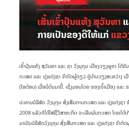
ເຂົ້າປຸ້ນແຫ້ງ ສຸວັນທາ ແລະ ຊາ ວົງນຸກຸນ ເມືອງວຽງພູຄາ ໄດ້
ກະເສດ ແລະ ປຸງແຕ່ງຊາ ຈຳກັດຜູ້ດຽວ ຢູ່ບ້ານວຽງສະຫວ່າງ ເ
(ໂອດັອບ) ເມື່ອບໍ່ດົນມານີ້. ເຊິ່ງມອບໂດຍ ຮອງເຈົ້າເມືອງ 
ປະທານບໍລິສັດ ວົງນຸກຸນ ສົ່ງເສີມການກະເສດ ແລະ ປຸງແຕ່ງຊາ ຈຳກ
2008 ແລ້ວກໍໄດ້ໃສ່ຊື່ວິສາຫະກິດ ຈະເລີນຜົນກະເສດ ໂດຍໄດ້ເກັບ
ມາເປັນບໍລິສັດວົງນຸກຸນ ສົ່ງເສີມກະເສດ ແລະ ປຸງແຕ່ງຊາ ຈຳກັດ