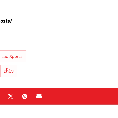
posts/
Lao Xperts
ເຂົ້າປຸ້ນ