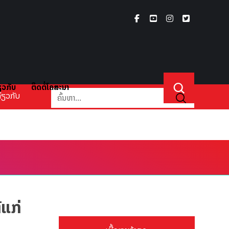
ຽວກັບ
ຕິດຕໍ່ໂຄສະນາ
່ຽວກັບ
້ແກ່