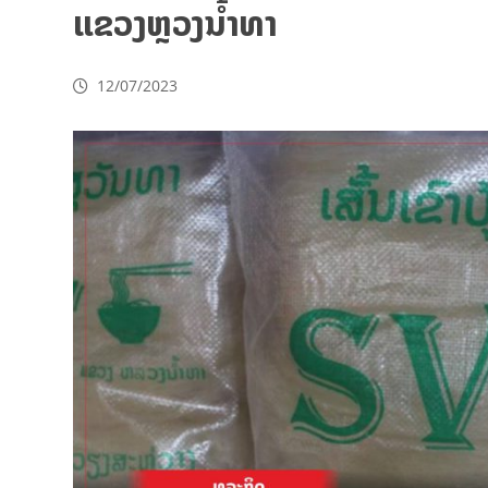
ແຂວງຫຼວງນ້ຳທາ
12/07/2023