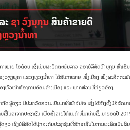
ຮັບກາໝາຍ ໂອດັອບ ເຊິ່ງເປັນຜະລິດຕະພັນລາວ ຂອງບໍລິສັດວົງນຸກຸນ ສົ່ງເສີ
ມືອງວຽງພູຄາ ແຂວງຫຼວງນ້ຳທາ ໄດ້ຮັບກາໝາຍ ໜຶ່ງເມືອງ ໜຶ່ງຜະລິດຕະພ
ແລະ ຮອງຫົວໜ້າຫ້ອງການອ້ອມຂ້າງເມືອງ ແລະ ພາກສ່ວນທີ່ກ່ຽວຂ້ອງ.
ັດຜູ້ດຽວ ມີປະຫວັດຄວາມເປັນມາທີ່ໜ້າສົນໃຈ ເຊິ່ງໄດ້ສ້າງຕັ້ງບໍລິສັດມາຕັ
ຊື້ໃບຊາຈາກປະຊາຊົນ ເພື່ອສົ່ງຂາຍໃຫ້ແມ່ຄ້າທີ່ມາເກັບຊື້, ມາຮອດປີ 2019
ຜູ້ດຽວ ເຊິ່ງບໍລິສັດໄດ້ປຸກລະດົມປະຊາຊົນທີ່ຮັກອາຊີບໃນການຜະລິດເປັນສິນ