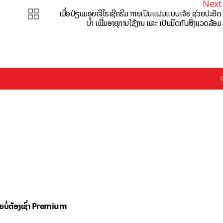
Next
ເມື່ອປ່ຽນມອຍເຈີໄຣເຊີຄຣີມ ກາຍເປັນແຜ່ນແບບເຈ້ຍ ຊ່ວຍປະຢັດ
ນ້ຳ ເພີ່ມອາຍຸການໃຊ້ງານ ແລະ ເປັນມິດກັບສິ່ງແວດລ້ອມ
ດຍບໍ່ຕ້ອງເຊົ່າ Premium