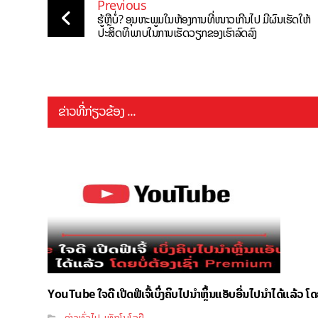
Previous
ຮູ້ຫຼືບໍ່? ອຸນຫະພູມໃນຫ້ອງການທີ່ໜາວເກີນໄປ ມີຜົນເຮັດໃຫ້
ປະສິດທິພາບໃນການເຮັດວຽກຂອງເຮົາລົດລົງ
ຂ່າວທີ່ກ່ຽວຂ້ອງ ...
YouTube ໃຈດີ ເປີດຟີເຈີ້ເບິ່ງຄິບໄປນຳຫຼິ້ນແອັບອື່ນໄປນຳໄດ້ແລ້ວ ໂ
ຂ່າວທົ່ວໄປ
ເທັກໂນໂລຢີ