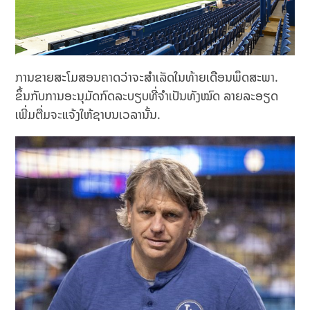
ການຂາຍສະໂມສອນຄາດວ່າຈະສໍາເລັດໃນທ້າຍເດືອນພຶດສະພາ.
ຂຶ້ນກັບການອະນຸມັດກົດລະບຽບທີ່ຈໍາເປັນທັງໝົດ ລາຍ​ລະ​ອຽດ​
ເພີ່ມ​ຕື່ມ​ຈະ​ແຈ້ງໃຫ້ຊາບນເວລານັ້ນ.