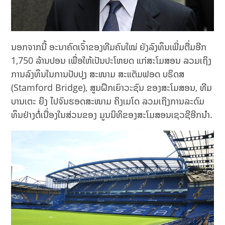
ນອກຈາກນີ້ ອະນາຄົດເຈົ້າຂອງທີມຄົນໃໝ່ ຍັງລົງທຶນເພີ່ມຕື່ມອີກ
1,750 ລ້ານປອນ ເພື່ອໃຫ້ເປັນປະໂຫຍດ ແກ່ສະໂມສອນ ລວມເຖິງ
ການລົງທຶນໃນການປັບປຸງ ສະໜາມ ສະແຕັມຟອດ ບຣິດສ
(Stamford Bridge), ສູນຝຶກເຍົາວະຊົນ ຂອງສະໂມສອນ, ທີມ
ບານເຕະ ຍິງ ໄປຈົນຮອດສະໜາມ ຄິງເມໂດ ລວມເຖິງການລະດົມ
ທຶນຢ່າງຕໍ່ເນື່ອງໃນສ່ວນຂອງ ມູນນິທິຂອງສະໂມສອນເຊວຊີອີກນຳ.