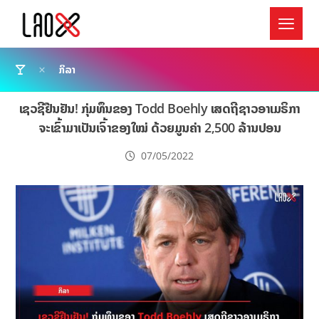
ກິລາ
ເຊວຊີຢືນຢັນ! ກຸ່ມທຶນຂອງ Todd Boehly ເສດຖີຊາວອາເມຣິກາ
ຈະເຂົ້າມາເປັນເຈົ້າຂອງໃໝ່ ດ້ວຍມູນຄ່າ 2,500 ລ້ານປອນ
07/05/2022