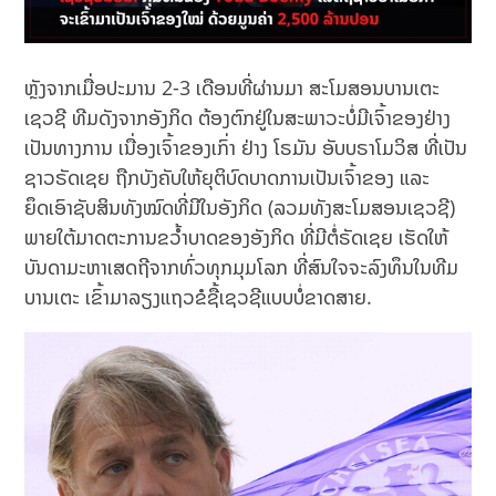
ຫຼັງຈາກເມື່ອປະມານ 2-3 ເດືອນທີ່ຜ່ານມາ ສະໂມສອນບານເຕະ
ເຊວຊີ ທີມດັງຈາກອັງກິດ ຕ້ອງຕົກຢູ່ໃນສະພາວະບໍ່ມີເຈົ້າຂອງຢ່າງ
ເປັນທາງການ ເນື່ອງເຈົ້າຂອງເກົ່າ ຢ່າງ ໂຣມັນ ອັບບຣາໂມວິສ ທີ່ເປັນ
ຊາວຣັດເຊຍ ຖືກບັງຄັບໃຫ້ຍຸຕິບົດບາດການເປັນເຈົ້າຂອງ ແລະ
ຍຶດເອົາຊັບສິນທັງໝົດທີ່ມີໃນອັງກິດ (ລວມທັງສະໂມສອນເຊວຊີ)
ພາຍໃຕ້ມາດຕະການຂວ້ຳບາດຂອງອັງກິດ ທີ່ມີຕໍ່ຣັດເຊຍ ເຮັດໃຫ້
ບັນດາມະຫາເສດຖີຈາກທົ່ວທຸກມຸມໂລກ ທີ່ສົນໃຈຈະລົງທຶນໃນທີມ
ບານເຕະ ເຂົ້າມາລຽງແຖວຂໍຊື້ເຊວຊີແບບບໍ່ຂາດສາຍ.