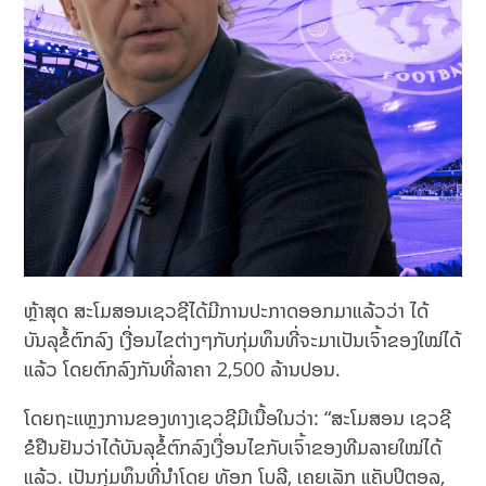
ຫຼ້າສຸດ ສະໂມສອນເຊວຊີໄດ້ມີການປະກາດອອກມາແລ້ວວ່າ ໄດ້
ບັນລຸຂໍ້ຕົກລົງ ເງື່ອນໄຂຕ່າງໆກັບກຸ່ມທຶນທີ່ຈະມາເປັນເຈົ້າຂອງໃໝ່ໄດ້
ແລ້ວ ໂດຍຕົກລົງກັນທີ່ລາຄາ 2,500 ລ້ານປອນ.
ໂດຍຖະແຫຼງການຂອງທາງເຊວຊີມີເນື້ອໃນວ່າ: “ສະໂມສອນ ເຊວຊີ
ຂໍຢືນຢັນວ່າໄດ້ບັນລຸຂໍ້ຕົກລົງເງື່ອນໄຂກັບເຈົ້າຂອງທີມລາຍໃໝ່ໄດ້
ແລ້ວ. ເປັນກຸ່ມທຶນທີ່ນຳໂດຍ ທັອກ ໂບລີ, ເຄຍເລັກ ແຄັບປິຕອລ,