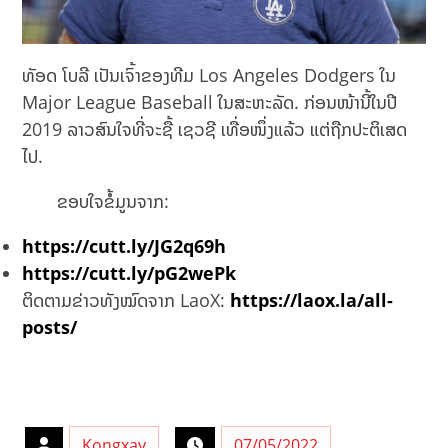
ທັອດ ໂບລີ ເປັນເຈົ້າຂອງທີມ Los Angeles Dodgers ໃນ
Major League Baseball ໃນສະຫະລັດ. ກ່ອນໜ້ານີ້ໃນປີ
2019 ລາວສົນໃຈທີ່ຈະຊື້ ເຊວຊີ ເທື່ອໜຶ່ງແລ້ວ ແຕ່ຖືກປະຕິເສດ
ໄປ.
ຂອບໃຈຂໍ້ມູນຈາກ:
https://cutt.ly/JG2q69h
https://cutt.ly/pG2wePk
ຕິດຕາມຂ່າວທັງໝົດຈາກ LaoX:
https://laox.la/all-
posts/
Kongxay
07/05/2022