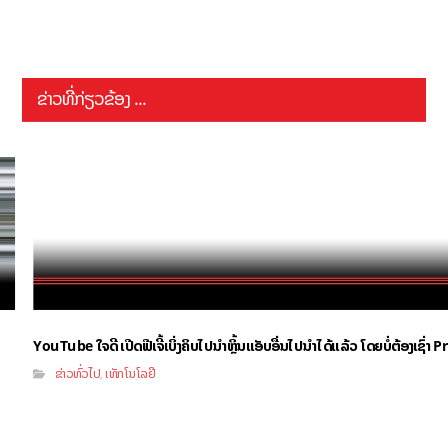
ຂ່າວທີ່ກ່ຽວຂ້ອງ ...
YouTube ໃຈດີ ເປີດຟີເຈີ້ເບິ່ງຄິບໄປນຳຫຼິ້ນແອັບອື່ນໄປນຳໄດ້ແລ້ວ ໂດຍບໍ່ຕ້ອງເຊົ່
ຂ່າວທົ່ວໄປ
ເທັກໂນໂລຢີ
,