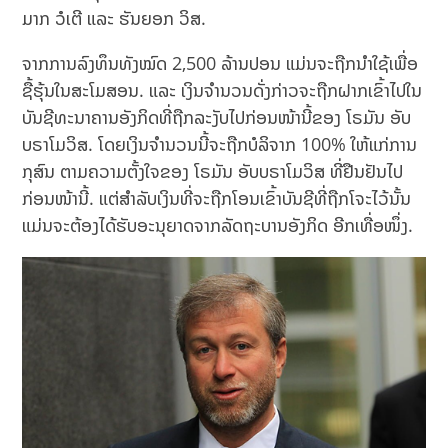
ມາກ ວໍເຕີ ແລະ ຮັນຍອກ ວິສ.
ຈາກການລົງທຶນທັງໝົດ 2,500 ລ້ານປອນ ແມ່ນຈະຖືກນໍາໃຊ້ເພື່ອ
ຊື້ຮຸ້ນໃນສະໂມສອນ. ແລະ ເງິນຈຳນວນດັ່ງກ່າວຈະຖືກຝາກເຂົ້າໄປໃນ
ບັນຊີທະນາຄານອັງກິດທີ່ຖືກລະງັບໄປກ່ອນໜ້ານີ້ຂອງ ໂຣມັນ ອັບ
ບຣາໂມວິສ. ໂດຍເງິນຈຳນວນນີ້ຈະຖືກບໍລິຈາກ 100% ໃຫ້ແກ່ການ
ກຸສົນ ຕາມຄວາມຕັ້ງໃຈຂອງ ໂຣມັນ ອັບບຣາໂມວິສ ທີ່ຢືນຢັນໄປ
ກ່ອນໜ້ານີ້. ແຕ່ສຳລັບເງິນທີ່ຈະຖືກໂອນເຂົ້າບັນຊີທີ່ຖືກໂຈະໄວ້ນັ້ນ
ແມ່ນຈະຕ້ອງໄດ້ຮັບອະນຸຍາດຈາກລັດຖະບານອັງກິດ ອີກເທື່ອໜຶ່ງ.