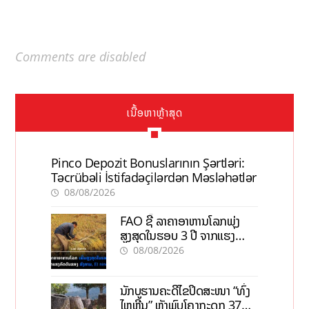
Comments are disabled
ເນື້ອຫາຫຼ້າສຸດ
Pinco Depozit Bonuslarının Şərtləri:
Təcrübəli İstifadəçilərdən Məsləhətlər
08/08/2026
FAO ຊີ້ ລາຄາອາຫານໂລກພຸ່ງ
ສູງສຸດໃນຮອບ 3 ປີ ຈາກແຮງ
ກົດດັນຂອງສົງຄາມ, El nino
08/08/2026
ນັກບູຮານຄະດີໄຂປິດສະໜາ “ທົ່ງ
ໄຫຫີນ” ຫຼັງພົບໂຄງກະດູກ 37