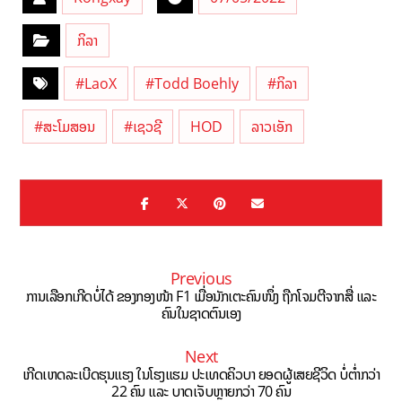
ກິລາ
#LaoX
#Todd Boehly
#ກິລາ
#ສະໂມສອນ
#ເຊວຊີ
HOD
ລາວເອັກ
Previous
ການເລືອກເກີດບໍ່ໄດ້ ຂອງກອງໜ້າ F1 ເມື່ອນັກເຕະຄົນໜຶ່ງ ຖືກໂຈມຕີຈາກສື່ ແລະ
ຄົນໃນຊາດຕົນເອງ
Next
ເກີດເຫດລະເບີດຮຸນແຮງ ໃນໂຮງແຮມ ປະເທດຄິວບາ ຍອດຜູ້ເສຍຊີວິດ ບໍ່ຕໍ່າກວ່າ
22 ຄົນ ແລະ ບາດເຈັບຫຼາຍກວ່າ 70 ຄົນ