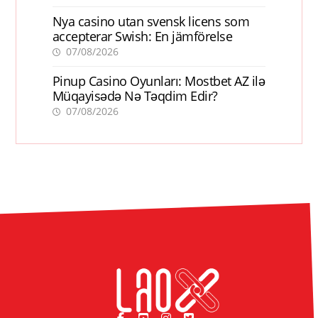
Nya casino utan svensk licens som
accepterar Swish: En jämförelse
07/08/2026
Pinup Casino Oyunları: Mostbet AZ ilə
Müqayisədə Nə Təqdim Edir?
07/08/2026