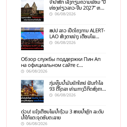
ຈຳປາສັກ ເລັ່ງກຽມຄວາມພ້ອມ “ປີ
ທ່ອງທ່ຽວລາວ-ຈີນ 2027” ຫວັງ
ກະຕຸ້ນເສດຖະກິດທ້ອງຖິ່ນ
06/08/2026
ສປປ ລາວ ເປີດໂຄງການ ALERT-
LAO ສ້າງຕາໜ່າງ ເຕືອນໄພ
ພະຍາດລະບາດທົ່ວປະເທດ
06/08/2026
Обзор службы поддержки Пин Ап
на официальном сайте с
актуальной информацией
06/08/2026
ກຸ່ມທຶນນ້ຳມັນຍັກໃຫຍ່ ຟັນກຳໄລ
93 ຕື້ໂດລາ ທ່າມກາງວິກິດສົງຄາມ
ລາຄານໍ້າມັນແພງ
06/08/2026
ດ່ວນ! ແຈ້ງເຕືອນໄພນໍ້າຖ້ວມ 3 ສາຍນໍ້າຫຼັກ ລະດັບ
ນໍ້າໃກ້ແຕະຈຸດອັນຕະລາຍ
06/08/2026