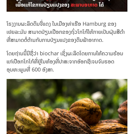
ໂຮງງານຜະລິດດິນຈີ່ແດງ ໃນເມືອງທ່າເຮືອ Hamburg ຂອງ
ເຢຍລະມັນ ສາມາດປ່ຽນເປືອກຂອງຖົ່ວໂກໂກ້ໃຫ້ກາຍເປັນຝຸ່ນສີດຳ
ທີ່ສາມາດຕໍ່ຕ້ານກັບການປ່ຽນແປງຂອງດິນຟ້າອາກາດ.
ໂດຍຖ່ານນີ້ມີຊື່ວ່າ biochar ເຊິ່ງຜະລິດໂດຍການໃຫ້ຄວາມຮ້ອນ
ແກ່ເປືອກໂກໂກ້ທີ່ຢູ່ໃນຫ້ອງທີ່ປາສະຈາກອັອກຊີເຈນຈົນຮອດ
ອຸນຫະພູມທີ່ 600 ອົງສາ.