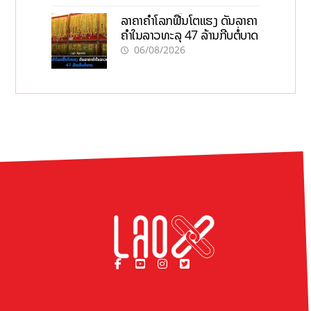
ລາຄາຄຳໂລກຟື້ນໂຕແຮງ ດັນລາຄາ
ຄຳໃນລາວທະລຸ 47 ລ້ານກີບຕໍ່ບາດ
06/08/2026