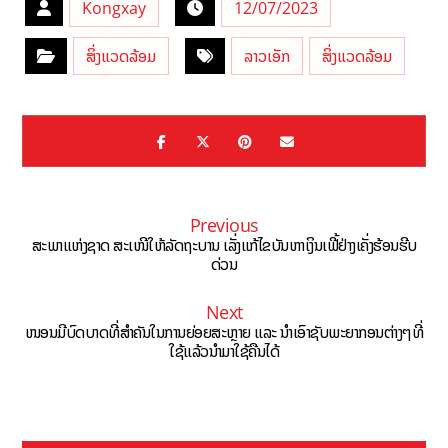
Kongxay
12/07/2023
ສິ່ງແວດລ້ອມ
ລາວເອັກ
ສິ່ງແວດລ້ອມ
Previous
ສະພາແຫ່ງຊາດ ສະເໜີໃຫ້ລັດຖະບານ ເລັ່ງແກ້ໄຂບັນຫາເງິນເຟີ້ຢ່າງເຄັ່ງຮ້ອນຮີບ
ດ່ວນ
Next
ໜອນມີບົດບາດທີ່ສຳຄັນໃນການຍ່ອຍສະຫຼາຍ ແລະ ນຳເອົາຊັບພະຍາກອນຕ່າງໆທີ່
ໃຊ້ແລ້ວນຳມາໃຊ້ຄືນໄດ້