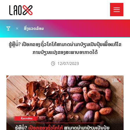
ສິ່ງແວດລ້ອມ
ຮູ້ຫຼືບໍ່? ເປືອກຂອງຖົ່ວໂກໂກ້ສາມາດນຳມາປ່ຽນເປັນປຸ໋ຍເພື່ອແກ້ໄຂ
ການປ່ຽນແປງຂອງສະພາບອາກາດໄດ້
12/07/2023