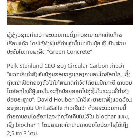
ຜູ້ຊ່ຽວຊານກ່າວວ່າ ຂະບວນການດັ່ງກ່າວສາມາດກັກເກັບກ໊າສ
ເຮືອນແກ້ວ ໂດຍໃຊ້ຜົງຝຸ່ນສີດຳເຫຼົ່ານັ້ນມາເປັນປຸ໋ຍ ຫຼື ເປັນສ່ວນ
ປະສົມໃນການຜະລິດ “Green Concrete”
Peik Stenlund CEO ຂອງ Circular Carbon ກ່າວວ່າ
“ພວກ​ເຮົາ​ກຳ​ລັງ​ຫັນ​ປ່ຽນ​ຮອບ​ວຽນຂອງ​ຄາ​ບອນໄດອັອກໄຊ, ເຊິ່ງ
ຖ້າຫາກເປືອກຂອງຖົ່ວໂກໂກ້ສາມາດກຳຈັດໄດ້ຕາມປົກກະຕິ ຄາບອນ
ໄດອັອກໄຊທີ່ຢູ່ພາຍໃນຈະຖືກປ່ອຍອອກໄປສູ່ຊັ້ນໃນຂະນະທີ່ກຳລັງ
ຍ່ອຍສະຫຼາຍ”. David Houben ນັກວິທະຍາສາດສິ່ງແວດລ້ອມ
ຂອງສະຖາບັນ UniLaSalle ກ່າວເສີມວ່າ ດ້ວຍຂະບວນການນີ້
ກ໊າສຄາບອນໄດອັອກໄຊຈະຖືກກັກເກັບໃນໄວ້ໃນ biochar ແທນ,
ເຊິ່ງ biochar 1 ໂຕນສາມາດກັກເກັບຄາບອນໄດອັອກໄຊໄດ້ເຖິງ
2,5 ຫາ 3 ໂຕນ.