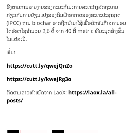
ອີງ​ຕາມ​ການລາຍງານຂອງຄະນະ​ກຳມະການ​ລະຫວ່າງ​ລັດຖະບານ​
ກ່ຽວ​ກັບ​ການ​ປ່ຽນ​ແປງ​ຂອງ​ດິນ​ຟ້າ​ອາກາດຂອງສະຫະປະຊາຊາດ
(IPCC) ຖ່ານ biochar ອາດຖືກນຳມາໃຊ້ເພື່ອດັກຈັບກ໊າສຄາບອນ
ໄດອັອກໄຊຈຳນວນ 2,6 ຕື້ ຈາກ 40 ຕື້ metric ທີ່ມະນຸດສ້າງຂຶ້ນ
ໃນແຕ່ລະປີ.
ທີ່ມາ
https://cutt.ly/qwejQnZo
https://cutt.ly/kwejRg3o
ຕິດຕາມຂ່າວທັງໝົດຈາກ LaoX:
https://laox.la/all-
posts/