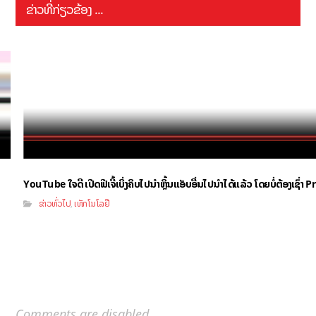
ຂ່າວທີ່ກ່ຽວຂ້ອງ ...
YouTube ໃຈດີ ເປີດຟີເຈີ້ເບິ່ງຄິບໄປນຳຫຼິ້ນແອັບອື່ນໄປນຳໄດ້ແລ້ວ ໂດຍບໍ່ຕ້ອງເຊົ່
ຂ່າວທົ່ວໄປ
ເທັກໂນໂລຢີ
,
Comments are disabled