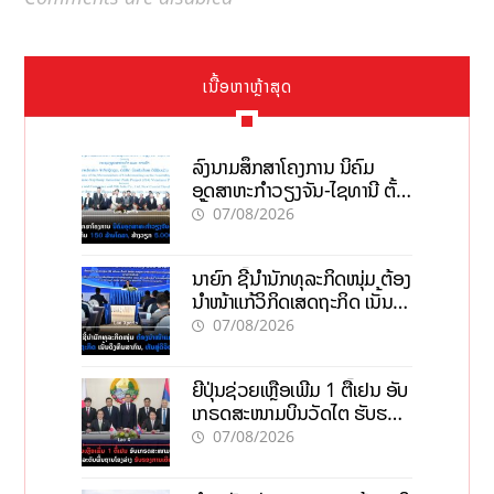
ເນື້ອຫາຫຼ້າສຸດ
ລົງນາມສຶກສາໂຄງການ ນິຄົມ
ອຸດສາຫະກຳວຽງຈັນ-ໄຊທານີ ຕັ້ງ
ເປົ້າດຶງທຶນ 150 ລ້ານໂດລາ, ສ້າງ
07/08/2026
ວຽກ 5.000 ຕຳແໜ່ງ
ນາຍົກ ຊີ້ນຳນັກທຸລະກິດໜຸ່ມ ຕ້ອງ
ນຳໜ້າແກ້ວິກິດເສດຖະກິດ ເນັ້ນດຶງ
ທຶນສາກົນ, ຫັນສູ່ດິຈິຕອນ
07/08/2026
ຍີ່ປຸ່ນຊ່ວຍເຫຼືອເພີ່ມ 1 ຕື້ເຢນ ອັບ
ເກຣດສະໜາມບິນວັດໄຕ ຮັບຮອງ
ການເຕີບໂຕ
07/08/2026