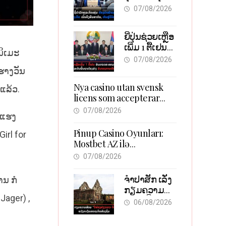
ຕ້ອງນຳໜ້າແກ້
ວຽກ 5.000
07/08/2026
ວິກິດ
ຕຳແໜ່ງ
ເສດຖະກິດ
ຍີ່ປຸ່ນຊ່ວຍເຫຼືອ
ເນັ້ນດຶງທຶນ
ເພີ່ມ 1 ຕື້ເຢນ
ສາກົນ, ຫັນສູ່
ນິເມະ
ອັບເກຣດ
ດິຈິຕອນ
07/08/2026
ສະໜາມບິນ
ດຮາງວັນ
ວັດໄຕ ຮັບຮອງ
Nya casino utan svensk
ການເຕີບໂຕ
ແລ້ວ.
licens som accepterar
Swish: En jämförelse
07/08/2026
ມາແຮງ
Pinup Casino Oyunları:
irl for
Mostbet AZ ilə
Müqayisədə Nə Təqdim
07/08/2026
Edir?
ຈຳປາສັກ ເລັ່ງ
ານ ກໍ
ກຽມຄວາມ
Jager) ,
ພ້ອມ “ປີ
06/08/2026
ທ່ອງທ່ຽວລາວ-
ຈີນ 2027” ຫວັງ