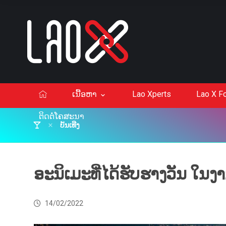
ເນື້ອຫາ
Lao Xperts
Lao X F
ຕິດຕໍ່ໂຄສະນາ
ບັນເທີງ
ອະນິເມະທີ່ໄດ້ຮັບຮາງວັນ ໃນ
14/02/2022