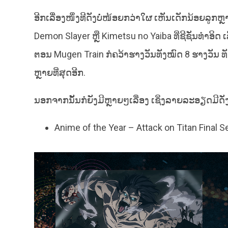
ອີກເລື່ອງໜຶ່ງທີດັງບໍ່ໜ້ອຍກວ່າໃຜ ເຫັນເດັກນ້ອຍລູກຫຼາ
Demon Slayer ຫຼື Kimetsu no Yaiba ທີ່ຊີຊັ່ນທໍາອິ
ຕອນ Mugen Train ກໍຄວ້າຮາງວັນທັງໝົດ 8 ຮາງວັນ 
ຫຼາຍທີ່ສຸດອີກ.
ນອກຈາກນັ້ນກໍຍັງມີຫຼາຍໆເລື່ອງ ເຊິ່ງລາຍລະອຽດມີດັ່ງລຸ
Anime of the Year – Attack on Titan Final S