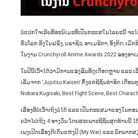
ບໍ່ແປກໃຈເລີຍທີ່ອະນິເມະທີ່ເປັນກະແສໃນໄລຍະນີ້ 
ທົ່ວໂລກ ທັງໃນຝຣັ່ງ, ບຣາຊິວ, ອາເມຣິກາ, ອັງກິດ, ເມ
ໃນງານ Crunchyroll Anime Awards 2022 ຂອງອາເມຣິກ
ໃນປີນີ້ເວົ້າໄດ້ວ່າມີການແຂ່ງຂັນທີ່ດຸເດືອດຫຼາຍ ແລ
ເລີ່ມຈາກ ‘Jujutsu Kaisen’ ຕັ້ງແຕ່ຊີຊັ່ນທໍາອິດ ເດື
Nobara Kugisaki, Best Fight Scene, Best Charac
ເລື່ອງທີ່ບໍ່ເວົ້າເຖິງບໍ່ໄດ້ ແລະ ເປັນກະແສມາແຮງໃນຕອນ
ຄວ້າໄປເຖິງ 4 ຮາງວັນ ໂດຍສະເພາະຊີຊັ່ນສຸດທ້າຍນີ້ ໄດ້
ເພງເປີດເລື່ອງດີເດັ່ນແຫ່ງປີ (My War) ແລະ ນັກພາກສຽ