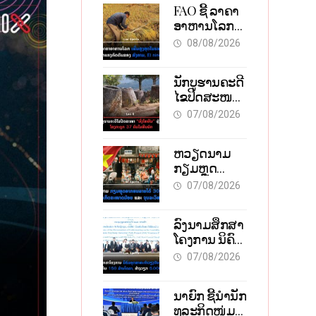
FAO ຊີ້ ລາຄາ
ອາຫານໂລກ
ພຸ່ງສູງສຸດໃນ
08/08/2026
ຮອບ 3 ປີ ຈາກ
ແຮງກົດດັນ
ນັກບູຮານຄະດີ
ຂອງສົງຄາມ,
ໄຂປິດສະໜາ
El nino
“ທົ່ງໄຫຫີນ”
07/08/2026
ຫຼັງພົບໂຄງ
ກະດູກ 37 ຄົນ
ຫວຽດນາມ
ໃນຫີນຍັກ
ກຽມຫຼຸດ
ອາກອນລາຍ
07/08/2026
ໄດ້ 30% ຫວັງ
ອູ້ມທຸລະກິດ
ລົງນາມສຶກສາ
ຂະໜາດນ້ອຍ
ໂຄງການ ນິຄົມ
ແລະ ຈຸນລະ
ອຸດສາຫະກຳ
ວິສາຫະກິດ
07/08/2026
ວຽງຈັນ-ໄຊ
ທານີ ຕັ້ງເປົ້າດຶງ
ນາຍົກ ຊີ້ນຳນັກ
ທຶນ 150 ລ້ານ
ທຸລະກິດໜຸ່ມ
ໂດລາ, ສ້າງ