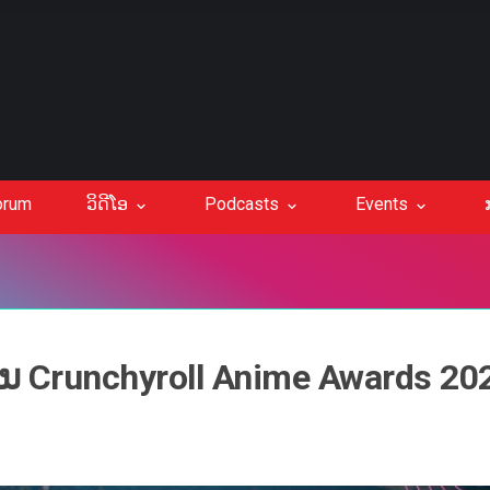
orum
ວິດີໂອ
Podcasts
Events
ງານ Crunchyroll Anime Awards 20