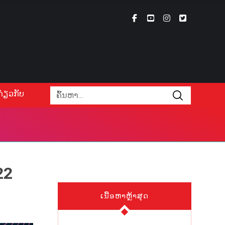
ກ່ຽວກັບ
22
ເນື້ອຫາຫຼ້າສຸດ