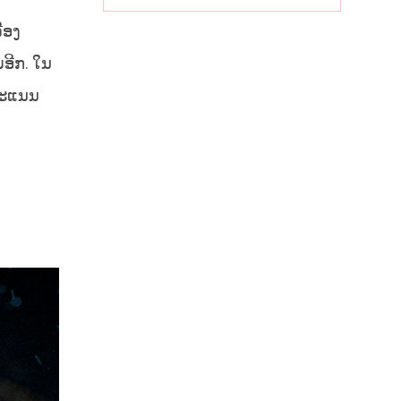
ກະຕຸ້ນ
ເສດຖະກິດ
ື່ອງ
ທ້ອງຖິ່ນ
ມອີກ. ໃນ
 ຄະແນນ