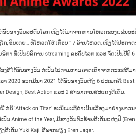
ຈະໄດ້ຮັບຮາງວັນລະດັບໂລກ ເຊິ່ງໄດ້ມາຈາກການໂຫວດຂອງແຟນອະ
ັກຊິໂກ, ອິນເດຍ… ທີ່ໂຫວດໃຫ້ເກືອບ 17 ລ້ານໂຫວດ, ເຊິ່ງໄດ້ປະກາ
າ ທີ່ເປັນບໍລິການ streaming ລະດັບໂລກ ແລະ ຈັດເປັນປີທີ 6 
ະ ເລື່ອງທີ່ໄດ້ຮັບຮາງວັນ ກໍເປັນໄປຕາມການຄາດເດົາຈາກກະແສທີ່
ອນຕຸລາ 2020 ຮອດມີນາ 2021 ໄດ້ຮັບຮາງວັນເຖິງ 6 ປະເພດຄື: Best G
ter Design, Best Action ແລະ 2 ສາຂາການສະແດງດີເດັ່ນ.
ນີ້ ກໍຄື ‘Attack on Titan’ ອະນິເມະທີ່ດໍາເນີນເລື່ອງມາຢ່າງຍາວນ
ເປັນ Anime of the Year, ມີຮາງວັນຕົວຮ້າຍດີເດັ່ນແຫ່ງປີ (Eren 
ງດີເດັ່ນ Yuki Kaji ທີ່ພາກສຽງ Eren Jager.