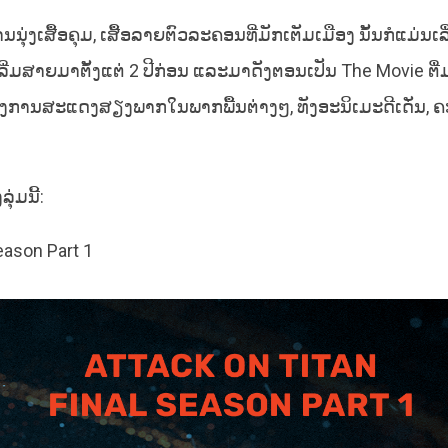
ນນຸ່ງເສື້ອຄຸມ, ເສື້ອລາຍຕົວລະຄອນທີ່ມັກເຕັມເມືອງ ນັ້ນກໍແມ່ນເລ
ດ ເລີ່ມສາຍມາຕັ້ງແຕ່ 2 ປີກ່ອນ ແລະມາດັງຕອນເປັນ The Movie ຕື່
ທັງການສະແດງສຽງພາກໃນພາກພື້ນຕ່າງໆ, ທັງອະນິເມະດີເດັ່ນ,
່ມນີ້:
eason Part 1