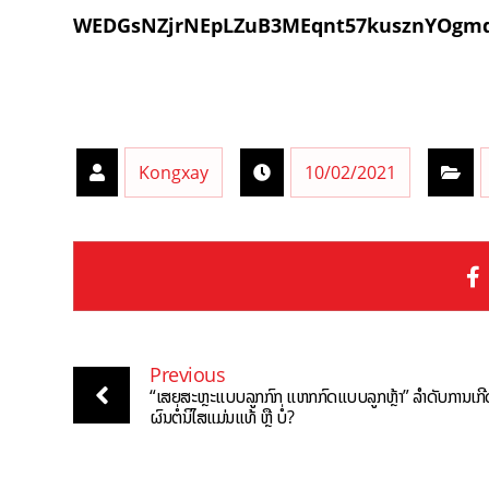
WEDGsNZjrNEpLZuB3MEqnt57kusznYOgm
Kongxay
10/02/2021
Previous
“ເສຍສະຫຼະແບບລູກກົກ ແຫກກົດແບບລູກຫຼ້າ” ລໍາດັບການເກີດ
ຜົນຕໍ່ນິໄສແມ່ນແທ້ ຫຼື ບໍ່?