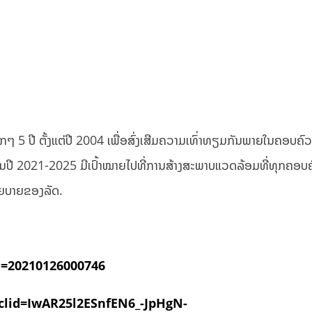
5 ປີ ຕັ້ງແຕ່ປີ 2004 ເພື່ອສົ່ງເສີມຄວາມເທົ່າທຽມກັນພາຍໃນຄອບຄົ
ປີ 2021-2025 ມີເປົ້າໝາຍໄປທີ່ການສ້າງສະພາບແວດລ້ອມທີ່ທຸກຄອບຄົ
ະໂຍບາຍຂອງລັດ.
d=20210126000746
bclid=IwAR25l2ESnfEN6_-JpHgN-