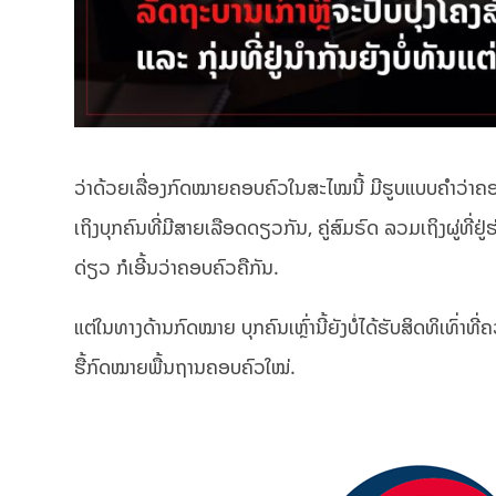
ວ່າດ້ວຍເລື່ອງກົດໝາຍຄອບຄົວໃນສະໄໝນີ້ ມີຮູບແບບຄຳວ່າຄອບຄົ
ເຖິງບຸກຄົນທີ່ມີສາຍເລືອດດຽວກັນ, ຄູ່ສົມຣົດ ລວມເຖິງຜູ່ທີ່ຢູ່
ດ່ຽວ ກໍເອີ້ນວ່າຄອບຄົວຄືກັນ.
ແຕ່ໃນທາງດ້ານກົດໝາຍ ບຸກຄົນເຫຼົ່ານີ້ຍັງບໍ່ໄດ້ຮັບສິດທິເທົ່າທ
ຮື້ກົດໝາຍພື້ນຖານຄອບຄົວໃໝ່.