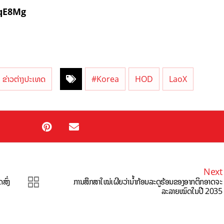
qE8Mg
ຂ່າວຕ່າງປະເທດ
#Korea
HOD
LaoX
Next
ສົ່ງ
ການສຶກສາໃໝ່ເຜີຍວ່ານ້ຳກ້ອນລະດູຮ້ອນຂອງອາກຕິກອາດຈະ
ລະລາຍໝົດໃນປີ 2035