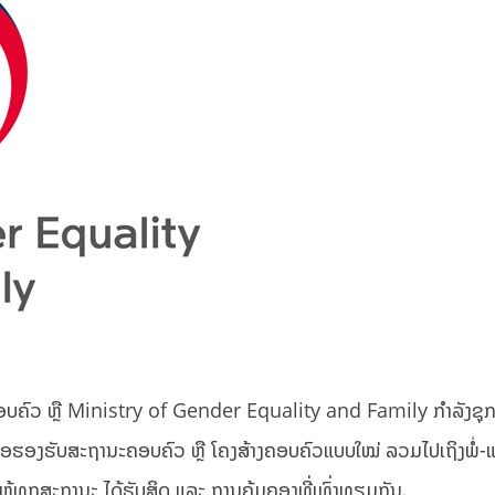
ອບຄົວ ຫຼື Ministry of Gender Equality and Family ກຳລັງຊຸກ
ື່ອຮອງຮັບສະຖານະຄອບຄົວ ຫຼື ໂຄງສ້າງຄອບຄົວແບບໃໝ່ ລວມໄປເຖິງພໍ່-ແ
່ອໃຫ້ທຸກສະຖານະ ໄດ້ຮັບສິດ ແລະ ການຄຸ້ມຄອງທີ່ເທົ່າທຽມກັນ.