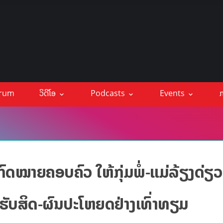
orum
ວິດີໂອ
Podcasts
Events
ກ
ງກົດໝາຍຄອບຄົວ ໃຫ້ກຸ່ມພໍ່-ແມ່ລ້ຽງດ່ຽ
 ໄດ້ຮັບສິດ-ຜົນປະໂຫຍດຢ່າງເທົ່າທຽມ