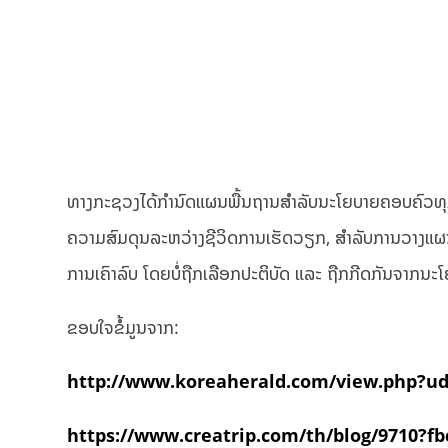
ທາງກະຊວງໄດ້ກຳນົດແຜນພື້ນຖານສຳລັບນະໂຍບາຍຄອບຄົວທຸກໆ 
ຄວາມສົມດຸນລະຫວ່າງຊີວິດການເຮັດວຽກ, ສຳລັບການວາງແຜນ
ການເຄົາລົບ ໂດຍບໍ່ຖືກເລືອກປະຕິບັດ ແລະ ຖືກກີດກັນຈາກນ
ຂອບໃຈຂໍ້ມູນຈາກ:
http://www.koreaherald.com/view.php?u
https://www.creatrip.com/th/blog/9710?f