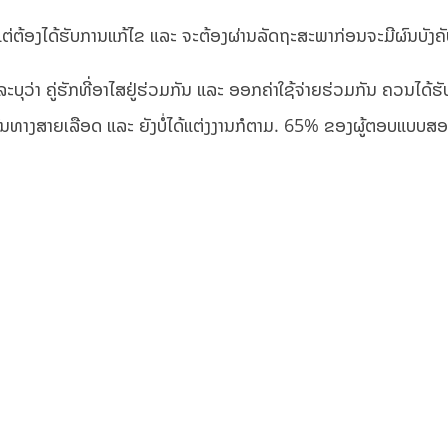
5 ແຕ່ຕ້ອງໄດ້ຮັບການແກ້ໄຂ ແລະ ຈະຕ້ອງຜ່ານລັດຖະສະພາກ່ອນຈະມີຜົນບັງຄັ
ວ່າ ຄູ່ຮັກທີ່ອາໄສຢູ່ຮ່ວມກັນ ແລະ ອອກຄ່າໃຊ້ຈ່າຍຮ່ວມກັນ ຄວນໄດ້ຮ
ອງກັນທາງສາຍເລືອດ ແລະ ຍັງບໍ່ໄດ້ແຕ່ງງານກໍຕາມ. 65% ຂອງຜູ້ຕອບແບບ