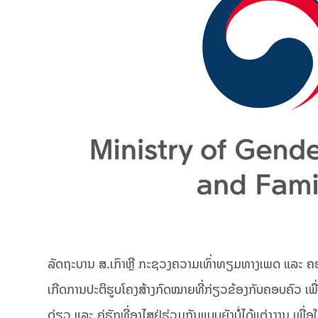
ລັດຖະບານ ສ.​ເກົາຫຼີ ກະຊວງຄວາມເທົ່າທຽມທາງເພດ ແລະ ຄ
ເກີດການປະຕິຮູບໂຄງສ້າງກົດໝາຍທີ່ກ່ຽວຂ້ອງກັບຄອບຄົວ ເພ
ດ່ຽວ ແລະ ຄູ່ຮັກທີ່ອາໄສຢູ່ຮ່ວມກັນແບບຍັງບໍ່ໄດ້ແຕ່ງງານ ເພື