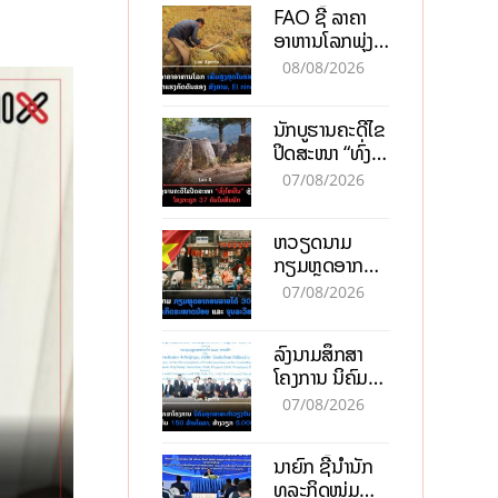
FAO ຊີ້ ລາຄາ
ອາຫານໂລກພຸ່ງ
ສູງສຸດໃນຮອບ 3
08/08/2026
ປີ ຈາກແຮງ
ກົດດັນຂອງ
ນັກບູຮານຄະດີໄຂ
ສົງຄາມ, El
ປິດສະໜາ “ທົ່ງ
nino
ໄຫຫີນ” ຫຼັງພົບ
07/08/2026
ໂຄງກະດູກ 37
ຄົນໃນຫີນຍັກ
ຫວຽດນາມ
ກຽມຫຼຸດອາກອນ
ລາຍໄດ້ 30%
07/08/2026
ຫວັງອູ້ມທຸລະກິດ
ຂະໜາດນ້ອຍ
ລົງນາມສຶກສາ
ແລະ ຈຸນລະ
ໂຄງການ ນິຄົມ
ວິສາຫະກິດ
ອຸດສາຫະກຳ
07/08/2026
ວຽງຈັນ-ໄຊທານີ
ຕັ້ງເປົ້າດຶງທຶນ
ນາຍົກ ຊີ້ນຳນັກ
150 ລ້ານໂດລາ,
ທຸລະກິດໜຸ່ມ
ສ້າງວຽກ 5.000