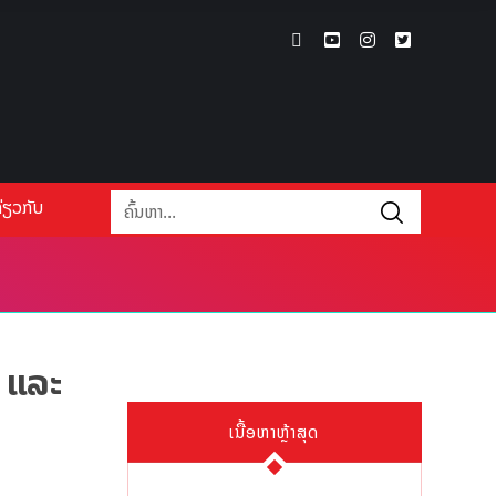
່ຽວກັບ
ວ ແລະ
ເນື້ອຫາຫຼ້າສຸດ