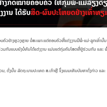
ວຢ່າງຫຼວງຫຼາຍ ບໍ່ສະເພາະແຕ່ຄອບຄົວທີ່ແຕ່ງງານມີພໍ່-ແມ່-ລູກເທົ່ານັ້
ຮ່ວມກັນແບບຍັງບໍ່ທັນໄດ້ແຕ່ງງານ ແມ່ນແຕ່ກຸ່ມຄົນໂສດທີ່ຢູ່ຮ່ວມກັນ ແລະ ພໍ
ີ່ຄວນ, ດັ່ງນັ້ນ ລັດຖະບານປະເທດ ສ.ເກົາຫຼີ ຈຶ່ງແນມເຫັນບັນຫາດັ່ງກ່າວ ແລະ