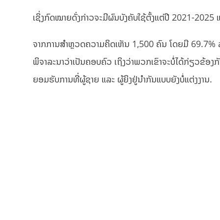
ເຊິ່ງກົດໝາຍດັ່ງກ່າວຈະມີຜົນບັງຄັບໃຊ້ຕັ້ງແຕ່ປີ 2021-202
ຈາກການສຳຫຼວດຄວາມຄິດເຫັນ 1,500 ຄົນ ໂດຍມີ 69.7% ລະບຸ
ພິຈາລະນາວ່າເປັນຄອບຄົວ ເຖິງວ່າພວກເຂົາຈະບໍ່ໄດ້ກ່ຽວຂ້
ຍອມຮັບການທີ່ຜູ້ຊາຍ ແລະ ຜູ້ຍິງຢູ່ນຳກັນແບບຍັງບໍ່ແຕ່ງງານ.