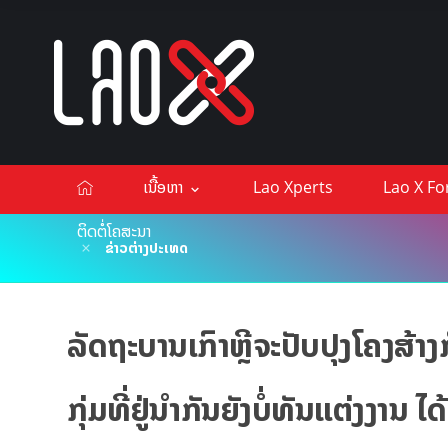
ເນື້ອຫາ
Lao Xperts
Lao X F
ຕິດຕໍ່ໂຄສະນາ
ຂ່າວຕ່າງປະເທດ
ລັດຖະບານເກົາຫຼີຈະປັບປຸງໂຄງສ້າ
ກຸ່ມທີ່ຢູ່ນຳກັນຍັງບໍ່ທັນແຕ່ງງານ