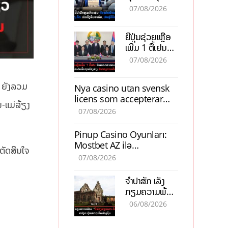
ຕ້ອງນຳໜ້າແກ້
ຕຳແໜ່ງ
07/08/2026
ວິກິດເສດຖະກິດ
ເນັ້ນດຶງທຶນ
ຍີ່ປຸ່ນຊ່ວຍເຫຼືອ
ສາກົນ, ຫັນສູ່ດິຈິ
ເພີ່ມ 1 ຕື້ເຢນ
ຕອນ
ອັບເກຣດ
07/08/2026
ສະໜາມບິນວັດ
ໄຕ ຮັບຮອງການ
ນ ຍັງລວມ
Nya casino utan svensk
ເຕີບໂຕ
licens som accepterar
່-ແມ່ລ້ຽງ
Swish: En jämförelse
07/08/2026
Pinup Casino Oyunları:
Mostbet AZ ilə
 ຕັດສິນໃຈ
Müqayisədə Nə Təqdim
07/08/2026
Edir?
ຈຳປາສັກ ເລັ່ງ
ກຽມຄວາມພ້ອມ
“ປີທ່ອງທ່ຽວ
06/08/2026
ລາວ-ຈີນ 2027”
ຫວັງກະຕຸ້ນ