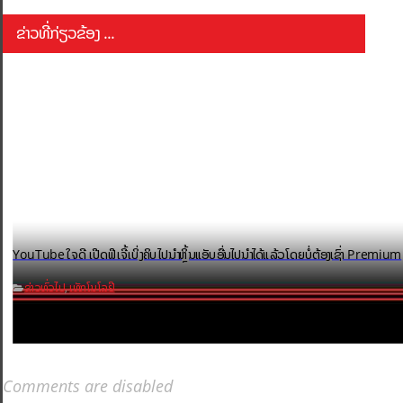
ຂ່າວທີ່ກ່ຽວຂ້ອງ ...
YouTube ໃຈດີ ເປີດຟີເຈີ້ເບິ່ງຄິບໄປນຳຫຼິ້ນແອັບອື່ນໄປນຳໄດ້ແລ້ວ ໂດຍບໍ່ຕ້ອງເຊົ່າ Premium
ຂ່າວທົ່ວໄປ
ເທັກໂນໂລຢີ
,
Comments are disabled