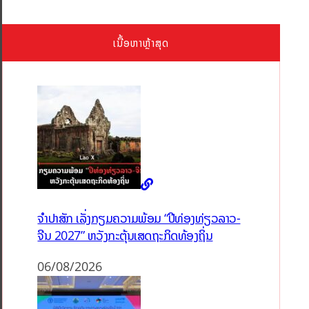
ເນື້ອຫາຫຼ້າສຸດ
ຈຳປາສັກ ເລັ່ງກຽມຄວາມພ້ອມ “ປີທ່ອງທ່ຽວລາວ-
ຈີນ 2027” ຫວັງກະຕຸ້ນເສດຖະກິດທ້ອງຖິ່ນ
06/08/2026