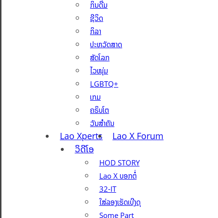
ກິນດື່ມ
ຊີວິດ
ກິລາ
ປະຫວັດສາດ
ສັດໂລກ
ໄວໜຸ່ມ
LGBTQ+
ເກມ
ຄຣິບໂຕ
ວັນສຳຄັນ
Lao Xperts
Lao X Forum
ວິດີໂອ
HOD STORY
Lao X ບອກຕໍ່
32-IT
ໃສ່ລອງເຮັດເບີງດຸ
Some Part