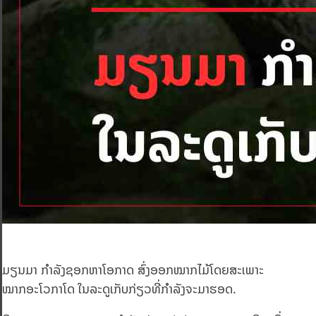
ມຽນມາ ກຳລັງຊອກຫາໂອກາດ ສົ່ງອອກໝາກໄມ້ໂດຍສະເພາະ
ໝາກອະໂວກາໂດ ໃນລະດູເກັບກ່ຽວທີ່ກຳລັງຈະມາຮອດ.