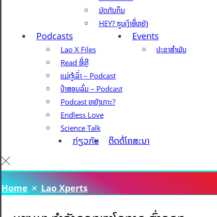
ນັດກັນກິນ
HEY? ຮູບເງົາອີ່ຫຍັງ
Podcasts
Events
Lao X Files
ປະຊາສຳພັນ
Read ອີ່ຫຼີ
ແມ່ຕູ້ເລົ່າ – Podcast
ປ້າສອນລົ່ມ – Podcast
Podcast ຫຍັງເກາະ?
Endless Love
Science Talk
ກ່ຽວກັບ
ຕິດຕໍ່ໂຄສະນາ
Home
Lao Xperts