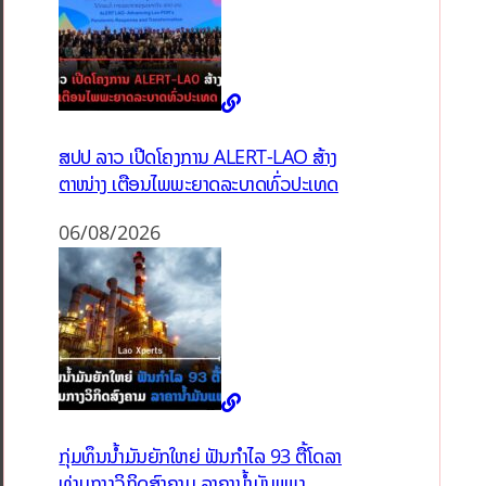
ສປປ ລາວ ເປີດໂຄງການ ALERT-LAO ສ້າງ
ຕາໜ່າງ ເຕືອນໄພພະຍາດລະບາດທົ່ວປະເທດ
06/08/2026
ກຸ່ມທຶນນ້ຳມັນຍັກໃຫຍ່ ຟັນກຳໄລ 93 ຕື້ໂດລາ
ທ່າມກາງວິກິດສົງຄາມ ລາຄານໍ້າມັນແພງ