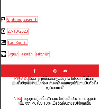
V.phonepaseuth
27/10/2023
Lao Xperts
ມຽນມາ
ລາວເອັກ
ອາໂວກາໂດ
Previous
ຮຸ້ນຕ່າງໆທີ່ມີຄວາມກ່ຽວຂ້ອງກັບ Bitcoin ໄດ້ມີລາຄາ
ເພີ່ມຂຶ້ນຢ່າງທີ່ບໍ່ເຄີຍມີມາກ່ອນ ຫຼັງຈາກທີ່ລາຄາຫຼຽນໄດ້ມີການປັບຕົວຂຶ້ນ
ສູງໃນອາທິດນີ້
Next
ກະຊວງການເງິນ ຄົ້ນຄວ້າຄວາມຈຳເປັນ ຂຶ້ນອັດຕາອາກອນມູນຄ່າ
ເພີ່ມ ຈາກ 7% ເປັນ 10% ເພື່ອຈັດເກັບລາຍຮັບໃຫ້ຫຼາຍຂຶ້ນ