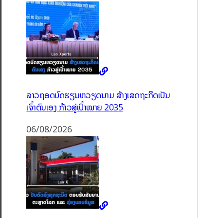
ລາວຖອດບົດຮຽນຫວຽດນາມ ສ້າງເສດຖະກິດເປັນ
ເຈົ້າຕົນເອງ ກ້າວສູ່ເປົ້າໝາຍ 2035
06/08/2026