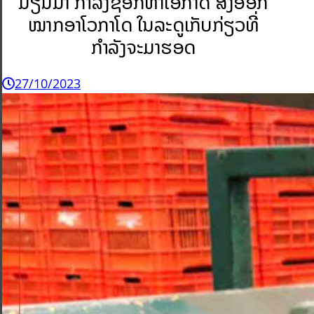
ມຽນມາ ກຳລັງຊອກຫາໂອກາດ ສົ່ງອອກ
ໝາກອາໂວກາໂດ ໃນລະດູເກັບກ່ຽວທີ່
ກຳລັງຈະມາຮອດ
27/10/2023