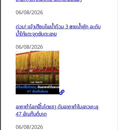
06/08/2026
ດ່ວນ! ແຈ້ງເຕືອນໄພນໍ້າຖ້ວມ 3 ສາຍນໍ້າຫຼັກ ລະດັບ
ນໍ້າໃກ້ແຕະຈຸດອັນຕະລາຍ
06/08/2026
ລາຄາຄຳໂລກຟື້ນໂຕແຮງ ດັນລາຄາຄຳໃນລາວທະລຸ
47 ລ້ານກີບຕໍ່ບາດ
06/08/2026