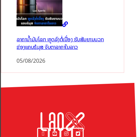
ລາຄານ້ຳມັນໂລກ ຫຼຸດລົງຕໍ່ເນື່ອງ ຮັບສັນຍານບວກ
ຊ່ອງແຄບຮໍມຸສ ຈັບຕາລາຄາໃນລາວ
05/08/2026