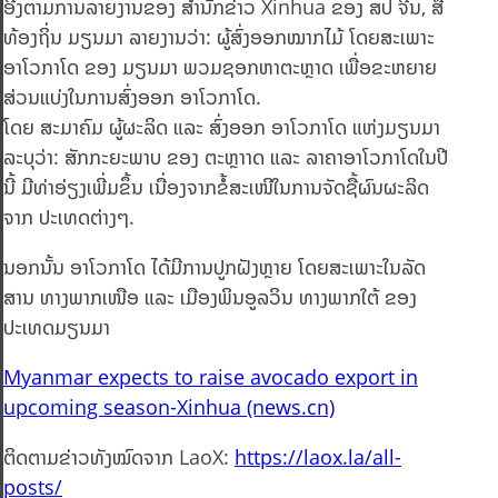
ອີງຕາມການລາຍງານຂອງ ສຳນັກຂ່າວ Xinhua ຂອງ ສປ ຈີນ, ສື່
ທ້ອງຖິ່ນ ມຽນມາ ລາຍງານວ່າ: ຜູ້ສົ່ງອອກໝາກໄມ້ ໂດຍສະເພາະ
ອາໂວກາໂດ ຂອງ ມຽນມາ ພວມຊອກຫາຕະຫຼາດ ເພື່ອຂະຫຍາຍ
ສ່ວນແບ່ງໃນການສົ່ງອອກ ອາໂວກາໂດ.
ໂດຍ ສະມາຄົມ ຜູ້ຜະລິດ ແລະ ສົ່ງອອກ ອາໂວກາໂດ ແຫ່ງມຽນມາ
ລະບຸວ່າ: ສັກກະຍະພາບ ຂອງ ຕະຫຼາາດ ແລະ ລາຄາອາໂວກາໂດໃນປີ
ນີ້ ມີທ່າອ່ຽງເພີ່ມຂຶ້ນ ເນື່ອງຈາກຂໍ້ສະເໜີໃນການຈັດຊື້ຜົນຜະລິດ
ຈາກ ປະເທດຕ່າງໆ.
ນອກນັ້ນ ອາໂວກາໂດ ໄດ້ມີການປູກຝັງຫຼາຍ ໂດຍສະເພາະໃນລັດ
ສານ ທາງພາກເໜືອ ແລະ ເມືອງພິນອູລວິນ ທາງພາກໃຕ້ ຂອງ
ປະເທດມຽນມາ
Myanmar expects to raise avocado export in
upcoming season-Xinhua (news.cn)
ຕິດຕາມຂ່າວທັງໝົດຈາກ LaoX:
https://laox.la/all-
posts/