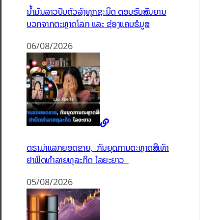
ນໍ້າມັນລາວປັບຕົວລົງທຸກຊະນິດ ຕອບຮັບສັນຍານ
ບວກຈາກຕະຫຼາດໂລກ ແລະ ຊ່ອງແຄບຮໍມູສ
06/08/2026
ດຣາມ່າແລກຍອດຂາຍ, ກົນຍຸດການຕະຫຼາດສີເທົາ
ຢາພິດທຳລາຍທຸລະກິດ ໄລຍະຍາວ
05/08/2026