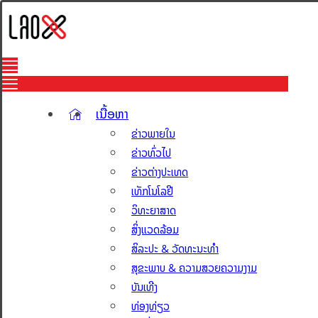
ເນື້ອຫາ
ຂ່າວພາຍໃນ
ຂ່າວທົ່ວໄປ
ຂ່າວຕ່າງປະເທດ
ເທັກໂນໂລຢີ
ວິທະຍາສາດ
ສິ່ງແວດລ້ອມ
ສິລະປະ & ວັດທະນະທຳ
ສຸຂະພາບ & ຄວາມສວຍຄວາມງາມ
ບັນເທີງ
ທ່ອງທ່ຽວ