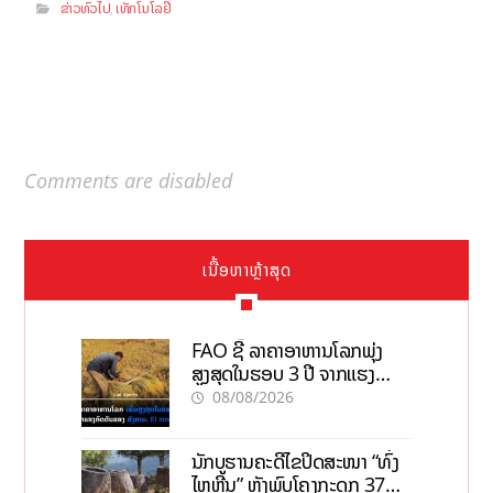
ຂ່າວທົ່ວໄປ
ເທັກໂນໂລຢີ
,
Comments are disabled
ເນື້ອຫາຫຼ້າສຸດ
FAO ຊີ້ ລາຄາອາຫານໂລກພຸ່ງ
ສູງສຸດໃນຮອບ 3 ປີ ຈາກແຮງ
ກົດດັນຂອງສົງຄາມ, El nino
08/08/2026
ນັກບູຮານຄະດີໄຂປິດສະໜາ “ທົ່ງ
ໄຫຫີນ” ຫຼັງພົບໂຄງກະດູກ 37