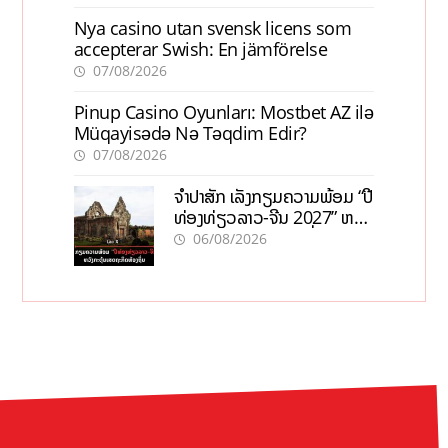
Nya casino utan svensk licens som
accepterar Swish: En jämförelse
07/08/2026
Pinup Casino Oyunları: Mostbet AZ ilə
Müqayisədə Nə Təqdim Edir?
07/08/2026
ຈຳປາສັກ ເລັ່ງກຽມຄວາມພ້ອມ “ປີ
ທ່ອງທ່ຽວລາວ-ຈີນ 2027” ຫວັງ
ກະຕຸ້ນເສດຖະກິດທ້ອງຖິ່ນ
06/08/2026