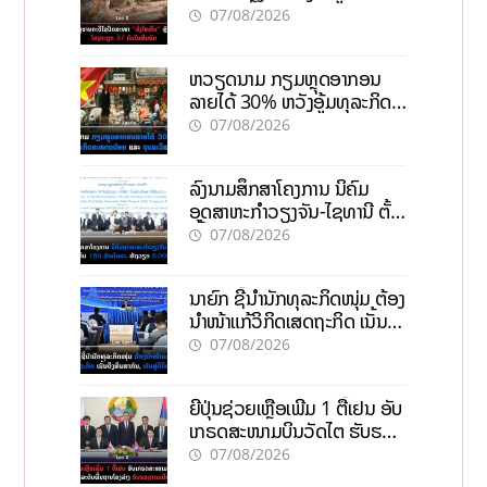
ຄົນໃນຫີນຍັກ
07/08/2026
ຫວຽດນາມ ກຽມຫຼຸດອາກອນ
ລາຍໄດ້ 30% ຫວັງອູ້ມທຸລະກິດ
ຂະໜາດນ້ອຍ ແລະ ຈຸນລະ
07/08/2026
ວິສາຫະກິດ
ລົງນາມສຶກສາໂຄງການ ນິຄົມ
ອຸດສາຫະກຳວຽງຈັນ-ໄຊທານີ ຕັ້ງ
ເປົ້າດຶງທຶນ 150 ລ້ານໂດລາ, ສ້າງ
07/08/2026
ວຽກ 5.000 ຕຳແໜ່ງ
ນາຍົກ ຊີ້ນຳນັກທຸລະກິດໜຸ່ມ ຕ້ອງ
ນຳໜ້າແກ້ວິກິດເສດຖະກິດ ເນັ້ນດຶງ
ທຶນສາກົນ, ຫັນສູ່ດິຈິຕອນ
07/08/2026
ຍີ່ປຸ່ນຊ່ວຍເຫຼືອເພີ່ມ 1 ຕື້ເຢນ ອັບ
ເກຣດສະໜາມບິນວັດໄຕ ຮັບຮອງ
ການເຕີບໂຕ
07/08/2026