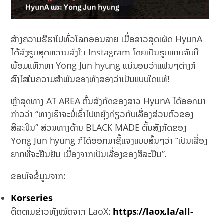
ສ້າງຄວາມຮືຮາໄປທົ່ວໂລກອອນລາຍ ເມື່ອສາວສຸດເຜັດ HyunA
ໄດ້ລົງຮູບສຸດຫວານລົງໃນ Instagram ໂດຍເປັນຮູບພາບຈັບມື
ພ້ອມແທັກຫາ Yong Jun hyung ແນ່ນອນວ່າແຟນໆຕ່າງກໍ
ສົງໄສໃນຄວາມສຳພັນຂອງທັງສອງວ່າເປັນແບບໃດແທ້!
ຫຼ້າສຸດທາງ AT AREA ຕົ້ນສັງກັດຂອງສາວ HyunA ໄດ້ອອກມາ
ກ່າວວ່າ “ທາງເຮົາຈະບໍ່ເຂົ້າໄປຫຍຸ້ງກ່ຽວກັບເລື່ອງສ່ວນຕົວຂອງ
ສິລະປິນ” ສ່ວນທາງດ້ານ BLACK MADE ຕົ້ນສັງກັດຂອງ
Yong Jun hyung ກໍໄດ້ອອກມາຊີ້ແຈງແບບສັ້ນໆວ່າ “ເປັນເລື່ອງ
ຍາກທີ່ຈະຢືນຢັນ ເນື່ອງຈາກເປັນເລື່ອງຂອງສິລະປິນ”.
ຂອບໃຈຂໍ້ມູນຈາກ:
Korseries
ຕິດຕາມຂ່າວທັງໝົດຈາກ LaoX:
https://laox.la/all-