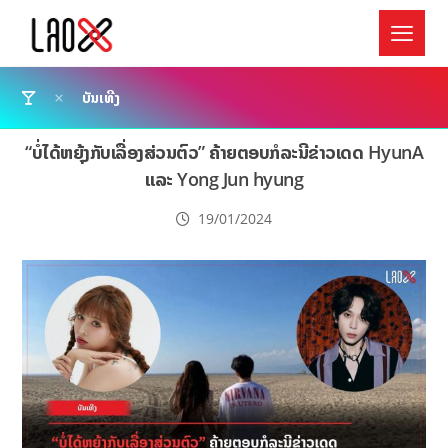
ບັນເທີງ
“ບໍ່ໄດ້ຫຍຸ້ງກັບເລື່ອງສ່ວນຕົວ” ຄ້າຍຕອບກໍລະນີຂ່າວເດດ HyunA
ແລະ Yong Jun hyung
19/01/2024