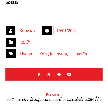
posts/
Kongxay
19/01/2024
ບັນເທີງ
Hyuna
Yong Jun hyung
ລາວເອັກ
Previous
2024 ແຂວງອັດຕະປື ຈະສູ້ຊົນລະດົມການລົງທຶນທົ່ວສັງຄົມໃຫ້ໄດ້ 3.084 ຕື້ກີບ