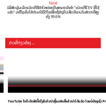
Next
ບໍລິສັດຜູ້ຜະລິດແບັດເຕີຣີຍັກໃຫຍ່ຂອງຈີນສາມາດນຳເອົາ “ແບັດເຕີຣີ EV ທີ່ໃຊ້
ແລ້ວ” ມາຣີໄຊເຄິນໃຫ້ກັບມາໃຊ້ໄດ້ໃໝ່ອີກຄັ້ງຢ່າງມີປະສິດທິພາບໃນອັດຕາທີ່ສູງ
ເຖິງ 99.6%
ຂ່າວທີ່ກ່ຽວຂ້ອງ ...
YouTube ໃຈດີ ເປີດຟີເຈີ້ເບິ່ງຄິບໄປນຳຫຼິ້ນແອັບອື່ນໄປນຳໄດ້ແລ້ວ ໂດຍບໍ່ຕ້ອງເຊົ່