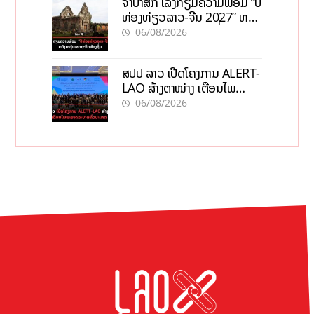
ຈຳປາສັກ ເລັ່ງກຽມຄວາມພ້ອມ “ປີ
ທ່ອງທ່ຽວລາວ-ຈີນ 2027” ຫວັງ
ກະຕຸ້ນເສດຖະກິດທ້ອງຖິ່ນ
06/08/2026
ສປປ ລາວ ເປີດໂຄງການ ALERT-
LAO ສ້າງຕາໜ່າງ ເຕືອນໄພ
ພະຍາດລະບາດທົ່ວປະເທດ
06/08/2026