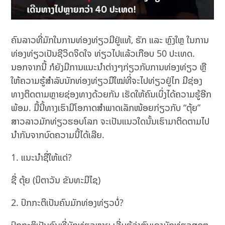
ຄົນລາວທີ່ມັກໃນການທ່ອງທ່ຽວມີຢູ່ແທ້, ຮັກ ແລະ ຫຼົງໃຫຼ ໃນການ
ທ່ອງທ່ຽວເປັນຊີວິດຈິດໃຈ ທ່ຽວໄປແລ້ວເກືອບ 50 ປະເທດ.
ນອກຈາກນີ້ ກໍຍັງມີການແນະນຳຕ່າງໆກ່ຽວກັບການທ່ອງທ່ຽວ ຫຼື
ໃຫ້ຄວາມຮູ້ສຳລັບນັກທ່ອງທ່ຽວມືໃໝ່ທີ່ຈະໄປທ່ຽວຢູ່ໄກ ມີຊ່ອງ
ທາງຕິດຕາມຫຼາຍຊ່ອງທາງດ້ວຍກັນ ເຮັດໃຫ້ຄົນເບິ່ງໄດ້ຄວາມຮູ້ອີກ
ພ້ອມ. ມື້ນີ້ທາງເຮົາມີໂອກາດສຳພາດເລັກໜ້ອຍກ່ຽວກັບ “ຕຸ້ຍ”
ສາວລາວມັກທ່ຽວຮອບໂລກ ຈະເປັນແນວໃດນັ້ນເຮົາມາຕິດຕາມໄປ
ນຳກັນຈາກບົດຄວາມນີ້ໄດ້ເລີຍ.
1. ແນະນໍາຊື່ໃຫ້ແດ່?
ຊື່ ຕຸ້ຍ (ນິຕາວັນ ຂັນທະມີໄຊ)
2. ປົກກະຕິເປັນຄົນມັກທ່ອງທ່ຽວບໍ່?