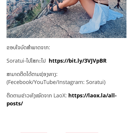
ຂອບໃຈບົດສຳພາດຈາກ:
Soratui-ໄປໃສກະໄປ
https://bit.ly/3VJVpBR
ສາມາດຕິດໄດ້ຕາມຊ່ອງທາງ:
(Fecebook/YouTube/Instagram: Soratui)
ຕິດຕາມຂ່າວທັງໝົດຈາກ LaoX:
https://laox.la/all-
posts/