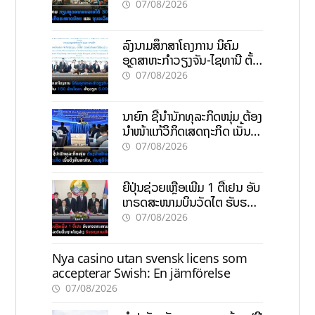
ຂະໜາດນ້ອຍ ແລະ ຈຸນລະ
07/08/2026
ວິສາຫະກິດ
ລົງນາມສຶກສາໂຄງການ ນິຄົມ
ອຸດສາຫະກຳວຽງຈັນ-ໄຊທານີ ຕັ້ງ
ເປົ້າດຶງທຶນ 150 ລ້ານໂດລາ, ສ້າງ
07/08/2026
ວຽກ 5.000 ຕຳແໜ່ງ
ນາຍົກ ຊີ້ນຳນັກທຸລະກິດໜຸ່ມ ຕ້ອງ
ນຳໜ້າແກ້ວິກິດເສດຖະກິດ ເນັ້ນດຶງ
ທຶນສາກົນ, ຫັນສູ່ດິຈິຕອນ
07/08/2026
ຍີ່ປຸ່ນຊ່ວຍເຫຼືອເພີ່ມ 1 ຕື້ເຢນ ອັບ
ເກຣດສະໜາມບິນວັດໄຕ ຮັບຮອງ
ການເຕີບໂຕ
07/08/2026
Nya casino utan svensk licens som
accepterar Swish: En jämförelse
07/08/2026