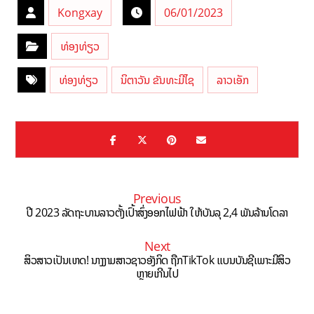
Kongxay
06/01/2023
ທ່ອງທ່ຽວ
ທ່ອງທ່ຽວ
ນິຕາວັນ ຂັນທະມີໄຊ
ລາວເອັກ
Previous
ປີ 2023 ລັດຖະບານລາວຕັ້ງເປົ້າສົ່ງອອກໄຟຟ້າ ໃຫ້ບັນລຸ 2,4 ພັນລ້ານໂດລາ
Next
ສິວສາວເປັນເຫດ! ນາງງາມສາວຊາວອັງກິດ ຖືກTikTok ແບນບັນຊີເພາະມີສິວ
ຫຼາຍເກີນໄປ