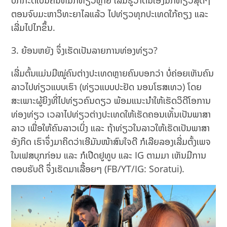
ປົກກະຕິເປັນຄົນທີ່ມັກທ່ຽວຫຼາຍ ເລີ່ມຮູ້ວ່າຕົນເອງມັກທ່ຽວສຸດໆ
ຕອນຈົບມະຫາວິທະຍາໄລແລ້ວ ໄປທ່ຽວທຸກປະເທດໃກ້ຄຽງ ແລະ
ເລີ່ມໄປໄກຂຶ້ນ.
3. ຍ້ອນຫຍັງ ຈຶ່ງເຮັດເປັນລາຍການທ່ອງທ່ຽວ?
ເລີ່ມຕົ້ນແມ່ນມີໝູ່ຄົນຕ່າງປະເທດຫຼາຍຄົນບອກວ່າ ບໍ່ຄ່ອຍເຫັນຄົນ
ລາວໄປທ່ຽວແບບເຮົາ (ທ່ຽວແບບປະຢັດ ນອນໂຮສເທວ) ໂດຍ
ສະເພາະຜູ້ຍິງທີ່ໄປທ່ຽວຄົນດຽວ ພ້ອມແນະນຳໃຫ້ເຮັດວິດີໂອການ
ທ່ອງທ່ຽວ ເວລາໄປທ່ຽວຕ່າງປະເທດໃຫ້ເຮັດຄອນເທັ້ນເປັນພາສາ
ລາວ ເພື່ອໃຫ້ຄົນລາວເບິ່ງ ແລະ ຖ້າທ່ຽວໃນລາວໃຫ້ເຮັດເປັນພາສາ
ອັງກິດ ເຮົາຈຶ່ງມາຄິດວ່າເອີມັນໜ້າສົນໃຈດີ ກໍເລີຍລອງເລີ່ມຕັ້ງເພຈ
ໃນເຟສບຸກກ່ອນ ແລະ ກໍເປີດຢູທູບ ແລະ IG ຕາມມາ ເຫັນມີການ
ຕອບຮັບດີ ຈຶ່ງເຮັດມາເລື້ອຍໆ (FB/YT/IG: Soratui).