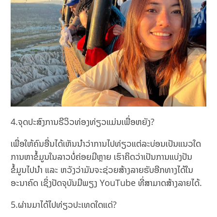
4.ຈຸດປະສົງການຣີວິວທ່ອງທ່ຽວແມ່ນເພື່ອຫຍັງ?
ເພື່ອໃຫ້ຄົນອື່ນໄດ້ເຫັນນຳວ່າການໄປທ່ຽວແຕ່ລະບ່ອນເປັນແນວໃດ
ການຫາຂໍ້ມູນໃນລາວບໍ່ຄ່ອຍມີຫຼາຍ ເຮົາຄິດວ່າເປັນການແບ່ງປັນ
ຂໍ້ມູນໄປນຳ ແລະ ຫວັງວ່າມັນຈະຊ່ວຍສ້າງລາຍຮັບອີກທາງໄດ້ໃນ
ອະນາຄົດ ເຊິ່ງປັດຈຸບັນມີພຽງ YouTube ທີ່ສາມາດສ້າງລາຍໄດ້.
5.ຜ່ານມາໄດ້ໄປທ່ຽວປະເທດໃດແດ່?