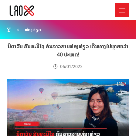
ທ່ອງທ່ຽວ
ນິຕາວັນ ຂັນທະມີໄຊ ຄົນລາວສາຍທ່ອງທ່ຽວ ເດີນທາງໄປຫຼາຍກວ່າ
40 ປະເທດ!
06/01/2023