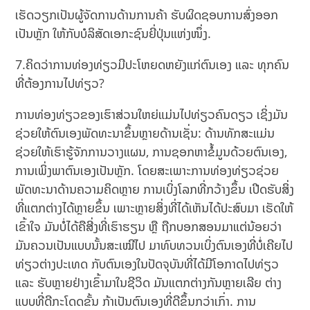
ເຮັດວຽກເປັນຜູ້ຈັດການດ້ານການຄ້າ ຮັບຜິດຊອບການສົ່ງອອກ
ເປັນຫຼັກ ໃຫ້ກັບບໍລິສັດເອກະຊົນຍີ່ປຸ່ນແຫ່ງໜຶ່ງ.
7.ຄິດວ່າການທ່ອງທ່ຽວມີປະໂຫຍດຫຍັງແກ່ຕົນເອງ ແລະ ທຸກຄົນ
ທີ່ຕ້ອງການໄປທ່ຽວ?
ການທ່ອງທ່ຽວຂອງເຮົາສ່ວນໃຫຍ່ແມ່ນໄປທ່ຽວຄົນດຽວ ເຊິ່ງມັນ
ຊ່ວຍໃຫ້ຕົນເອງພັດທະນາຂຶ້ນຫຼາຍດ້ານເຊັ່ນ: ດ້ານທັກສະແມ່ນ
ຊ່ວຍໃຫ້ເຮົາຮູ້ຈັກການວາງແຜນ, ການຊອກຫາຂໍ້ມູນດ້ວຍຕົນເອງ,
ການເພິ່ງພາຕົນເອງເປັນຫຼັກ. ໂດຍສະເພາະການທ່ອງທ່ຽວຊ່ວຍ
ພັດທະນາດ້ານຄວາມຄິດຫຼາຍ ການເບິ່ງໂລກທີ່ກວ້າງຂຶ້ນ ເປີດຮັບສິ່ງ
ທີ່ແຕກຕ່າງໄດ້ຫຼາຍຂຶ້ນ ເພາະຫຼາຍສິ່ງທີ່ໄດ້ເຫັນໄດ້ປະສົບມາ ເຮັດໃຫ້
ເຂົ້າໃຈ ມັນບໍ່ໄດ້ຄືສີ່ງທີ່ເຮົາຮຽນ ຫຼື ຖືກບອກສອນມາແຕ່ນ້ອຍວ່າ
ມັນຄວນເປັນແບບນັ້ນສະເໝີໄປ ມາທົບທວນເບິ່ງຕົນເອງທີ່ບໍ່ເຄີຍໄປ
ທ່ຽວຕ່າງປະເທດ ກັບຕົນເອງໃນປັດຈຸບັນທີ່ໄດ້ມີໂອກາດໄປທ່ຽວ
ແລະ ຮັບຫຼາຍຢ່າງເຂົ້າມາໃນຊີວິດ ມັນແຕກຕ່າງກັນຫຼາຍເລີຍ ຕ່າງ
ແບບທີ່ດີກະໂດດຂັ້ນ ກ້າເປັນຕົນເອງທີ່ດີຂຶ້ນກວ່າເກົ່າ. ການ