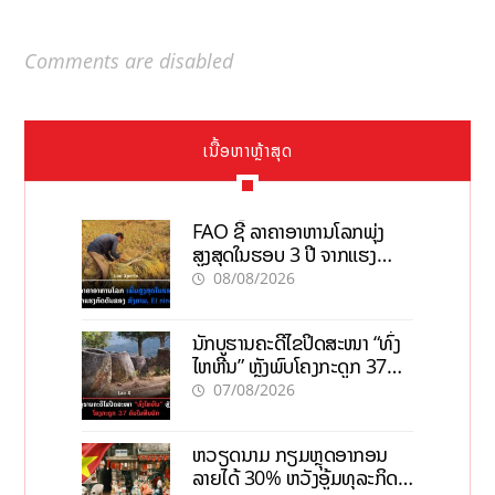
Comments are disabled
ເນື້ອຫາຫຼ້າສຸດ
FAO ຊີ້ ລາຄາອາຫານໂລກພຸ່ງ
ສູງສຸດໃນຮອບ 3 ປີ ຈາກແຮງ
ກົດດັນຂອງສົງຄາມ, El nino
08/08/2026
ນັກບູຮານຄະດີໄຂປິດສະໜາ “ທົ່ງ
ໄຫຫີນ” ຫຼັງພົບໂຄງກະດູກ 37
ຄົນໃນຫີນຍັກ
07/08/2026
ຫວຽດນາມ ກຽມຫຼຸດອາກອນ
ລາຍໄດ້ 30% ຫວັງອູ້ມທຸລະກິດ