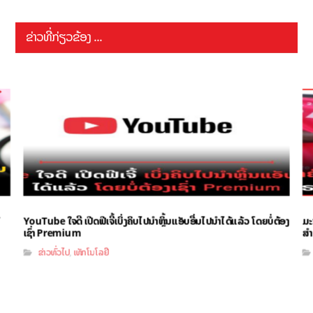
ຂ່າວທີ່ກ່ຽວຂ້ອງ ...
YouTube ໃຈດີ ເປີດຟີເຈີ້ເບິ່ງຄິບໄປນຳຫຼິ້ນແອັບອື່ນໄປນຳໄດ້ແລ້ວ ໂດຍບໍ່ຕ້ອງ
ມະ
ເຊົ່າ Premium
ສຳ
ຂ່າວທົ່ວໄປ
ເທັກໂນໂລຢີ
,