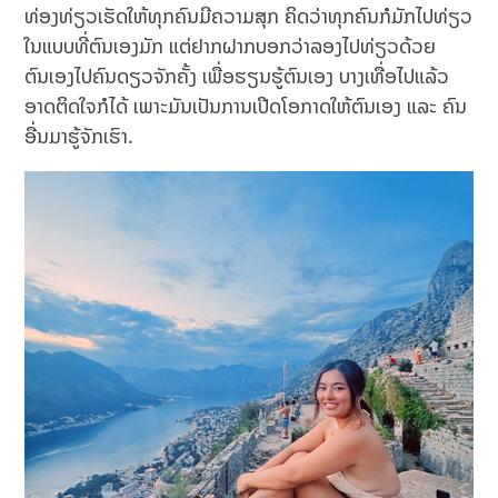
ທ່ອງທ່ຽວເຮັດໃຫ້ທຸກຄົນມີຄວາມສຸກ ຄິດວ່າທຸກຄົນກໍມັກໄປທ່ຽວ
ໃນແບບທີ່ຕົນເອງມັກ ແຕ່ຢາກຝາກບອກວ່າລອງໄປທ່ຽວດ້ວຍ
ຕົນເອງໄປຄົນດຽວຈັກຄັ້ງ ເພື່ອຮຽນຮູ້ຕົນເອງ ບາງເທື່ອໄປແລ້ວ
ອາດຕິດໃຈກໍໄດ້ ເພາະມັນເປັນການເປີດໂອກາດໃຫ້ຕົນເອງ ແລະ ຄົນ
ອື່ນມາຮູ້ຈັກເຮົາ.