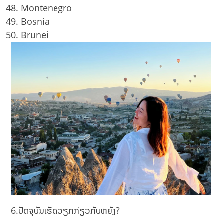
Montenegro
Bosnia
Brunei
6.ປັດຈຸບັນເຮັດວຽກກ່ຽວກັບຫຍັງ?