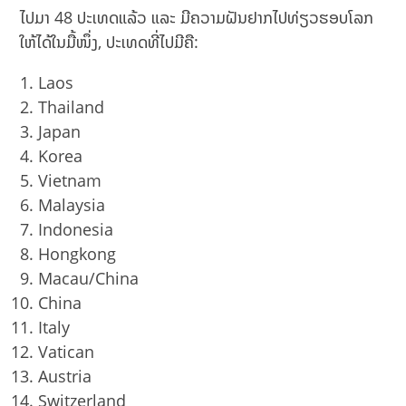
ໄປມາ 48 ປະເທດແລ້ວ ແລະ ມີຄວາມຝັນຢາກໄປທ່ຽວຮອບໂລກ
ໃຫ້ໄດ້ໃນມື້ໜຶ່ງ, ປະເທດທີ່ໄປມີຄື:
Laos
Thailand
Japan
Korea
Vietnam
Malaysia
Indonesia
Hongkong
Macau/China
China
Italy
Vatican
Austria
Switzerland