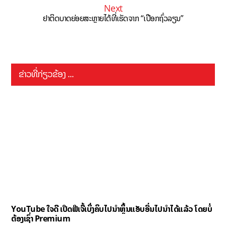
Next
ຢາຕິດບາດຍ່ອຍສະຫຼາຍໄດ້ທີ່ເຮັດຈາກ “ເປືອກຖົ່ວລຽນ”
ຂ່າວທີ່ກ່ຽວຂ້ອງ ...
YouTube ໃຈດີ ເປີດຟີເຈີ້ເບິ່ງຄິບໄປນຳຫຼິ້ນແອັບອື່ນໄປນຳໄດ້ແລ້ວ ໂດຍບໍ່
ຕ້ອງເຊົ່າ Premium