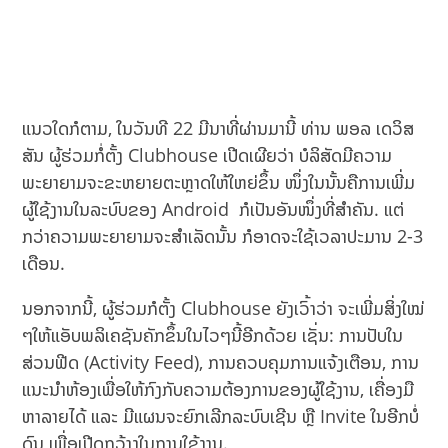
ແນວໃດກໍຕາມ, ໃນວັນທີ 22 ມີນາທີ່ຜ່ານມານີ້ ທ່ານ ພອລ ເດວິສ
ສັນ ຜູ້ຮ່ວມກໍ່ຕັ້ງ Clubhouse ເປີດເຜີຍວ່າ ບໍລິສັດມີຄວາມ
ພະຍາຍາມຈະຂະຫຍາຍຕະຫຼາດໃຫ້ໃຫຍ່ຂຶ້ນ ໜຶ່ງໃນນັ້ນຄືການເພີ່ມ
ຜູ້ໃຊ້ງານໃນລະບົບຂອງ Android ກໍເປັນອັນໜຶ່ງທີ່ສຳຄັນ. ແຕ່
ກວ່າຄວາມພະຍາຍາມຈະສຳເລັດນັ້ນ ກໍອາດຈະໃຊ້ເວລາປະມານ 2-3
ເດືອນ.
ນອກຈາກນີ້, ຜູ້ຮ່ວມກໍຕັ້ງ Clubhouse ຍັງເວົ້າວ່າ ຈະເພີ່ມສິ່ງໃໝ່
ໆໃຫ້ແອັບພລິເຄຊັນຄັກຂຶ້ນໃນໄວໆນີ້ອີກດ້ວຍ ເຊັ່ນ: ການປັບໃນ
ສ່ວນຟີດ (Activity Feed), ການຄວບຄຸມການແຈ້ງເຕືອນ, ການ
ແນະນຳຫ້ອງເພື່ອໃຫ້ກົງກັບຄວາມຕ້ອງການຂອງຜູ້ໃຊ້ງານ, ເຄື່ອງມື
ຫາລາຍໄດ້ ແລະ ມີແຜນຈະຍົກເລີກລະບົບເຊີນ ຫຼື Invite ໃນອີກບໍ່
ດົນ ເພື່ອເປີດກວ້າງໃນການໃຊ້ງານ.