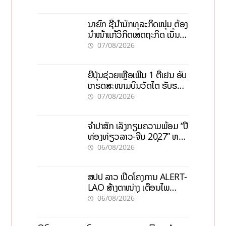
ວຽກ 5.000 ຕຳແໜ່ງ
ນາຍົກ ຊີ້ນຳນັກທຸລະກິດໜຸ່ມ ຕ້ອງ
ນຳໜ້າແກ້ວິກິດເສດຖະກິດ ເນັ້ນດຶງ
ທຶນສາກົນ, ຫັນສູ່ດິຈິຕອນ
07/08/2026
ຍີ່ປຸ່ນຊ່ວຍເຫຼືອເພີ່ມ 1 ຕື້ເຢນ ອັບ
ເກຣດສະໜາມບິນວັດໄຕ ຮັບຮອງ
ການເຕີບໂຕ
07/08/2026
ຈຳປາສັກ ເລັ່ງກຽມຄວາມພ້ອມ “ປີ
ທ່ອງທ່ຽວລາວ-ຈີນ 2027” ຫວັງ
ກະຕຸ້ນເສດຖະກິດທ້ອງຖິ່ນ
06/08/2026
ສປປ ລາວ ເປີດໂຄງການ ALERT-
LAO ສ້າງຕາໜ່າງ ເຕືອນໄພ
ພະຍາດລະບາດທົ່ວປະເທດ
06/08/2026