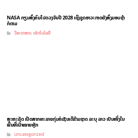
NASA ກຽມສົ່ງຄົນໄປດວງຈັນປີ 2028 ເຖິງຊຸດອາວະກາດຍັງສົ່ງມອບຊ້າ
ກໍຕາມ
ວິທະຍາສາດ
ເທັກໂນໂລຢີ
,
ສະຫະລັດ ເປີດສາກທະລາຍກຸ່ມຄໍເຊັນເຕີຂ້າມຊາດ ລະບຸ ລາວ ເປັນໜຶ່ງໃນ
ພື້ນທີ່ເປົ້າໝາຍຫຼັກ
Uncategorized