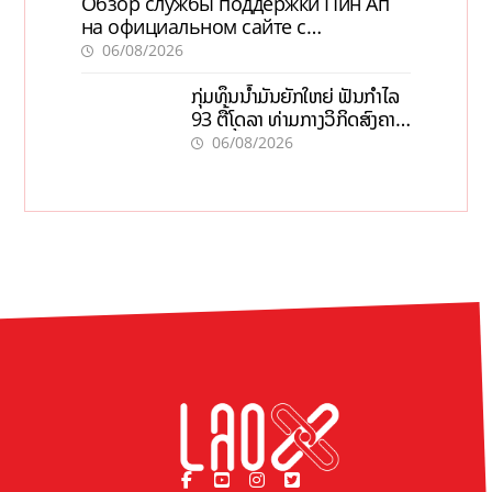
Обзор службы поддержки Пин Ап
на официальном сайте с
актуальной информацией
06/08/2026
ກຸ່ມທຶນນ້ຳມັນຍັກໃຫຍ່ ຟັນກຳໄລ
93 ຕື້ໂດລາ ທ່າມກາງວິກິດສົງຄາມ
ລາຄານໍ້າມັນແພງ
06/08/2026