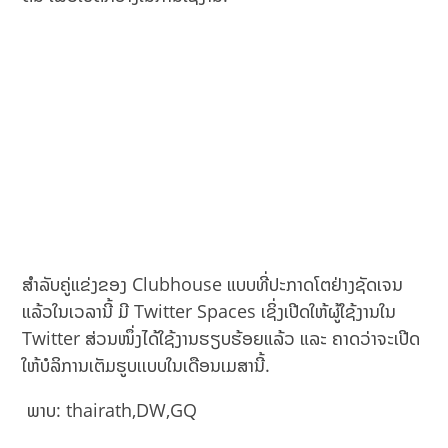
ສຳລັບຄູ່ແຂ່ງຂອງ Clubhouse ແບບທີ່ປະກາດໂຕຢ່າງຊັດເຈນ
ແລ້ວໃນເວລານີ້ ມີ Twitter Spaces ເຊິ່ງເປີດໃຫ້ຜູ້ໃຊ້ງານໃນ
Twitter ສ່ວນໜຶ່ງໄດ້ໃຊ້ງານຮຽບຮ້ອຍແລ້ວ ແລະ ຄາດວ່າຈະເປີດ
ໃຫ້ບໍລິການເຕັມຮູບເເບບໃນເດືອນເມສານີ້.
ພາບ: thairath,DW,GQ