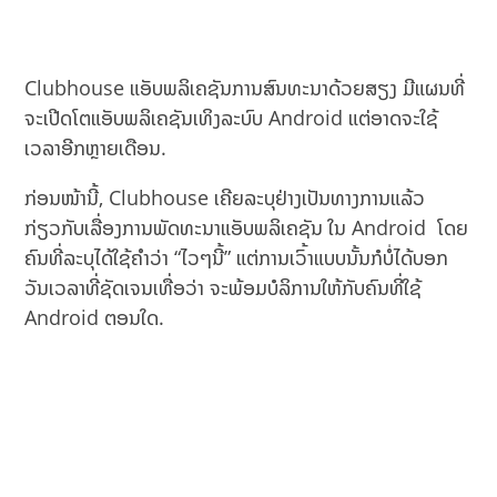
Clubhouse ແອັບພລິເຄຊັນການສົນທະນາດ້ວຍສຽງ ມີແຜນທີ່
ຈະເປີດໂຕແອັບພລິເຄຊັນເທິງລະບົບ Android ແຕ່ອາດຈະໃຊ້
ເວລາອີກຫຼາຍເດືອນ.
ກ່ອນໜ້ານີ້, Clubhouse ເຄີຍລະບຸຢ່າງເປັນທາງການແລ້ວ
ກ່ຽວກັບເລື່ອງການພັດທະນາແອັບພລິເຄຊັນ ໃນ Android ໂດຍ
ຄົນທີ່ລະບຸໄດ້ໃຊ້ຄຳວ່າ “ໄວໆນີ້” ແຕ່ການເວົ້າແບບນັ້ນກໍບໍ່ໄດ້ບອກ
ວັນເວລາທີ່ຊັດເຈນເທື່ອວ່າ ຈະພ້ອມບໍລິການໃຫ້ກັບຄົນທີ່ໃຊ້
Android ຕອນໃດ.