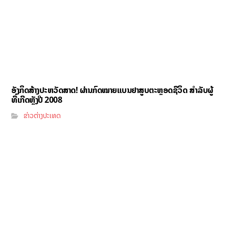
ອັງກິດສ້າງປະຫວັດສາດ! ຜ່ານກົດໝາຍແບນຢາສູບຕະຫຼອດຊີວິດ ສຳລັບຜູ້
ທີ່ເກີດຫຼັງປີ 2008
ຂ່າວຕ່າງປະເທດ