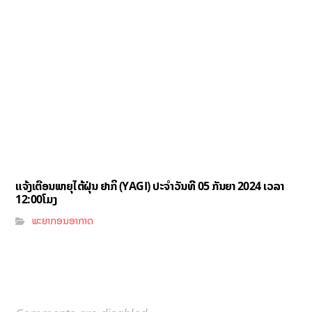
ແຈ້ງເຕືອນພາຍຸໄຕ້ຝຸ່ນ ຢາກິ (YAGI)​ ປະຈໍາວັນທີ 05 ກັນຍາ 2024 ເວລາ
12:00ໂມງ
ພະຍາກອນອາກາດ