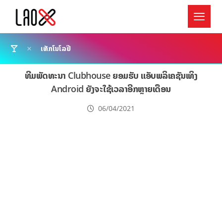
ເທັກໂນໂລຢີ
ທີມພັດທະນາ Clubhouse ຍອມຮັບ ແອັບພລິເຄຊັນເທິງ
Android ຍັງຈະໃຊ້ເວລາອີກຫຼາຍເດືອນ
06/04/2021