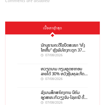
Comments are disabled
ເນື້ອຫາຫຼ້າສຸດ
ນັກບູຮານຄະດີໄຂປິດສະໜາ “ທົ່ງ
ໄຫຫີນ” ຫຼັງພົບໂຄງກະດູກ 37
ຄົນໃນຫີນຍັກ
07/08/2026
ຫວຽດນາມ ກຽມຫຼຸດອາກອນ
ລາຍໄດ້ 30% ຫວັງອູ້ມທຸລະກິດ
ຂະໜາດນ້ອຍ ແລະ ຈຸນລະ
07/08/2026
ວິສາຫະກິດ
ລົງນາມສຶກສາໂຄງການ ນິຄົມ
ອຸດສາຫະກຳວຽງຈັນ-ໄຊທານີ ຕັ້ງ
ເປົ້າດຶງທຶນ 150 ລ້ານໂດລາ, ສ້າງ
07/08/2026