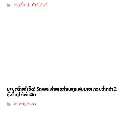
ຂ່າວທົ່ວໄປ
ເທັກໂນໂລຢີ
,
ມະນຸດຄົນທຳອິດ! Sawe ທຳລາຍກຳແພງແລ່ນມາຣາທອນຕ່ຳກວ່າ 2
ຊົ່ວໂມງໄດ້ສຳເລັດ
ຂ່າວຕ່າງປະເທດ