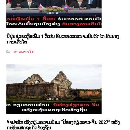
ຍີ່ປຸ່ນຊ່ວຍເຫຼືອເພີ່ມ 1 ຕື້ເຢນ ອັບເກຣດສະໜາມບິນວັດໄຕ ຮັບຮອງ
ການເຕີບໂຕ
ຂ່າວພາຍໃນ
ຈຳປາສັກ ເລັ່ງກຽມຄວາມພ້ອມ “ປີທ່ອງທ່ຽວລາວ-ຈີນ 2027” ຫວັງ
ກະຕຸ້ນເສດຖະກິດທ້ອງຖິ່ນ