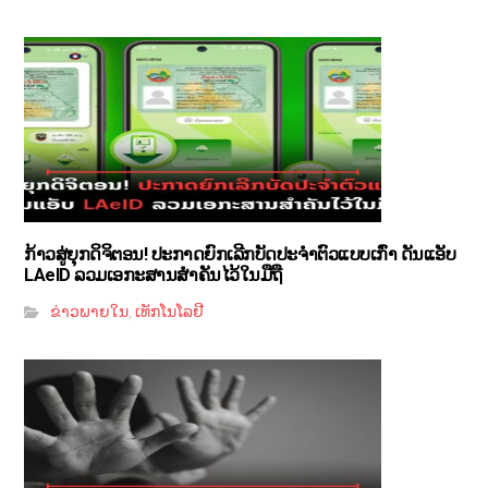
ກ້າວສູ່ຍຸກດິຈິຕອນ! ປະກາດຍົກເລີກບັດປະຈຳຕົວແບບເກົ່າ ດັນແອັບ
LAeID ລວມເອກະສານສຳຄັນໄວ້ໃນມືຖື
ຂ່າວພາຍໃນ
ເທັກໂນໂລຢີ
,