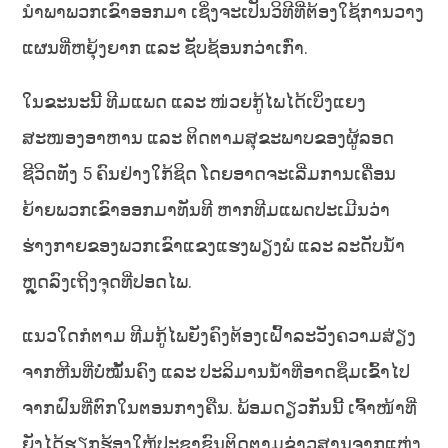
ນຳພາພວກເຂົາອອກມາ ເຊິ່ງຈະເປັນວິທີທີ່ຕ້ອງໃຊ້ການວາງ
ແຜນທີ່ຫຍຸ້ງຍາກ ແລະ ຊັບຊ້ອນກວ່າເກົ່າ.
ໃນຂະນະນີ້ ທີມແພດ ແລະ ໜ່ວຍກູ້ໄພໄດ້ເບິ່ງແຍງ
ສະໜອງອາຫານ ແລະ ຕິດຕາມສຸຂະພາບຂອງຜູ້ລອດ
ຊີວິດທັງ 5 ຄົນຢ່າງໃກ້ຊິດ ໂດຍອາດຈະເລີ່ມການເຄື່ອນ
ຍ້າຍພວກເຂົາອອກມາທັນທີ ຫາກທີມແພດປະເມີນວ່າ
ຮ່າງກາຍຂອງພວກເຂົາແຂງແຮງພຽງພໍ ແລະ ລະດັບນ້ຳ
ຫຼຸດລົງເຖິງຈຸດທີ່ປອດໄພ.
ແນວໃດກໍຕາມ ທີມກູ້ໄພຍັງຄົງຕ້ອງເຝົ້າລະວັງຄວາມສ່ຽງ
ຈາກຫີນທີ່ບໍ່ໝັ້ນຄົງ ແລະ ປະລິມານນ້ຳທີ່ອາດຊຶມເຂົ້າໄປ
ຈາກຝົນທີ່ຕົກໃນຕອນກາງຄືນ. ພ້ອມດຽວກັນນີ້ ເຈົ້າໜ້າທີ່
ຍັງໄດ້ຮຽກຮ້ອງໃຫ້ປະຊາຊົນຕິດຕາມຂ່າວສານຈາກແຫຼ່ງ