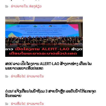
ຂ່າວພາຍໃນ
ທ່ອງທ່ຽວ
,
ສປປ ລາວ ເປີດໂຄງການ ALERT-LAO ສ້າງຕາໜ່າງ ເຕືອນໄພ
ພະຍາດລະບາດທົ່ວປະເທດ
ຂ່າວທົ່ວໄປ
ຂ່າວພາຍໃນ
,
ດ່ວນ! ແຈ້ງເຕືອນໄພນໍ້າຖ້ວມ 3 ສາຍນໍ້າຫຼັກ ລະດັບນໍ້າໃກ້ແຕະຈຸດ
ອັນຕະລາຍ
ຂ່າວທົ່ວໄປ
ຂ່າວພາຍໃນ
,