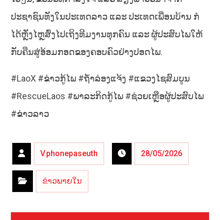
ປະຊາຊົນທັງໃນປະເທດລາວ ແລະ ປະເທດເພື່ອນບ້ານ ກໍ
ໄດ້ຫຼັ່ງໄຫຼສົ່ງໄປເຖິງທີມງານທຸກຄົນ ແລະ ຜູ້ປະສົບໄພໃຫ້
ກັບຄືນສູ່ອ້ອມກອດຂອງຄອບຄົວຢ່າງປອດໄພ.
#LaoX #ຂ່າວກູ້ໄພ #ຖ້ຳລ່ອງແຈ້ງ #ແຂວງໄຊສົມບູນ
#RescueLaos #ພາລະກິດກູ້ໄພ #ຊ່ວຍເຫຼືອຜູ້ປະສົບໄພ
#ຂ່າວລາວ
V.phonepaseuth
28/05/2026
ຂ່າວພາຍໃນ