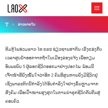
ຂ່າວພາຍໃນ
ທີມກູ້ໄພຮ່ວມລາວ-ໄທ ແລະ ຊ່ຽວຊານສາກົນ ເລັ່ງແຂ່ງກັບ
ເວລາສູບນ້ຳອອກຈາກຖ້ຳໃນເມືອງລ່ອງແຈ້ງ ເພື່ອກຽມ
ອົບພະຍົບ 5 ຜູ້ລອດຊີວິດອອກມາຢ່າງປອດໄພ. ພ້ອມນີ້
ເຈົ້າໜ້າທີ່ຍັງໝັ້ນໃຈວ່າອີກ 2 ຄົນທີ່ສູນຫາຍຍັງມີຊີວິດຢູ່
ເຊິ່ງພາລະກິດນີ້ກຳລັງໄດ້ຮັບກຳລັງໃຈຢ່າງລົ້ນຫຼາມຈາກ
ສັງຄົມ ເພື່ອເປົ້າໝາຍສູງສຸດໃນການນຳທຸກຊີວິດກັບຄືນສູ່
ຄອບຄົວ.