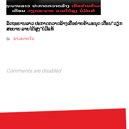
ລັດຖະບານລາວ ປະກາດກວາດລ້າງເຄືອຂ່າຍຄ້າມະນຸດ ເຕືອນ”ວຽກ
ສະບາຍ ລາຍໄດ້ສູງ”ບໍ່ມີແທ້
ຂ່າວພາຍໃນ
Comments are disabled