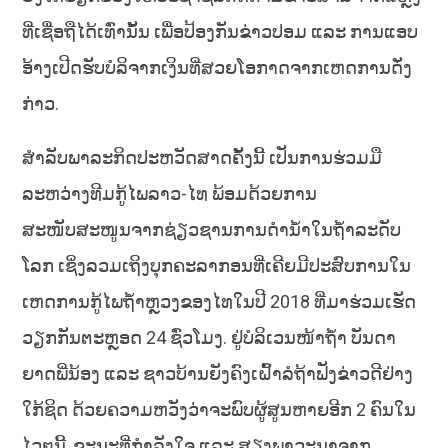
ທີ່ເຊື່ອຖືໄດ້ເທົ່ານັ້ນ ເພື່ອປ້ອງກັນຂ່າວປອມ ແລະ ການແອບ
ອ້າງເປີດຮັບບໍລິຈາກເງິນທີ່ສວຍໂອກາດຈາກເຫດການດັ່ງ
ກ່າວ.
ສຳລັບພາລະກິດປະຫວັດສາດຄັ້ງນີ້ ເປັນການຮ່ວມມື
ລະຫວ່າງທີມກູ້ໄພລາວ-ໄທ ພ້ອມດ້ວຍການ
ສະໜັບສະໜູນຈາກຊ່ຽວຊານການດຳນ້ຳໃນຖ້ຳລະດັບ
ໂລກ ເຊິ່ງລວມເຖິງບຸກຄະລາກອນທີ່ເຄີຍມີປະສົບການໃນ
ເຫດການກູ້ໄພຖ້ຳຫຼວງຂອງໄທໃນປີ 2018 ທີ່ມາຮ່ວມເຮັດ
ວຽກກັນຕະຫຼອດ 24 ຊົ່ວໂມງ. ຢູ່ບໍລິເວນໜ້າຖ້ຳ ບັນດາ
ຍາດພີ່ນ້ອງ ແລະ ຊາວບ້ານຍັງຄົງເຝົ້າລໍຖ້າຟັງຂ່າວດີຢ່າງ
ໃກ້ຊິດ ດ້ວຍຄວາມຫວັງວ່າຈະພົບຜູ້ສູນຫາຍອີກ 2 ຄົນໃນ
ໄວໆນີ້, ຂະນະທີ່ກຳລັງໃຈ ແລະ ສຽງພາວະນາຈາກ