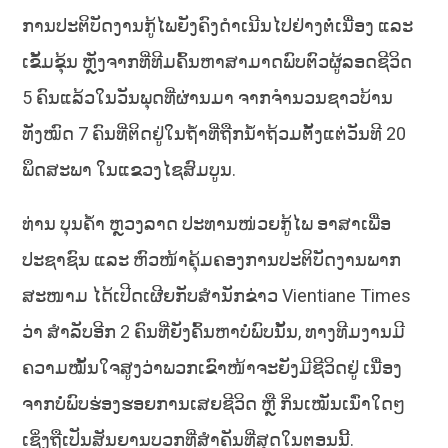
ການປະຕິບັດງານກູ້ໄພຍັງຄົງດຳເນີນໄປຢ່າງຕໍ່ເນື່ອງ ແລະ
ເຂັ້ມຂຸ້ນ ຫຼັງຈາກທີ່ທີມຄົ້ນຫາສາມາດພົບຕົວຜູ້ລອດຊີວິດ
5 ຄົນແລ້ວໃນວັນພຸດທີ່ຜ່ານມາ ຈາກຈຳນວນຊາວບ້ານ
ທັງໝົດ 7 ຄົນທີ່ຕິດຢູ່ໃນຖ້ຳທີ່ຖືກນ້ຳຖ້ວມຕັ້ງແຕ່ວັນທີ 20
ພຶດສະພາ ໃນແຂວງໄຊສົມບູນ.
ທ່ານ ບຸນຄ້ຳ ຫຼວງລາດ ປະທານໜ່ວຍກູ້ໄພ ອາສາເພື່ອ
ປະຊາຊົນ ແລະ ຫົວໜ້າຄຸ້ມຄອງການປະຕິບັດງານພາກ
ສະໜາມ ໄດ້ເປີດເຜີຍກັບສຳນັກຂ່າວ Vientiane Times
ວ່າ ສຳລັບອີກ 2 ຄົນທີ່ຍັງຄົ້ນຫາບໍ່ພົບນັ້ນ, ທາງທີມງານມີ
ຄວາມໝັ້ນໃຈສູງວ່າພວກເຂົາໜ້າຈະຍັງມີຊີວິດຢູ່ ເນື່ອງ
ຈາກບໍ່ພົບຮ່ອງຮອຍການເສຍຊີວິດ ຫຼື ກິ່ນເໝັນເນົ່າໃດໆ
ເຊິ່ງຖືເປັນສັນຍານບວກທີ່ສຳຄັນທີ່ສຸດໃນຕອນນີ້.