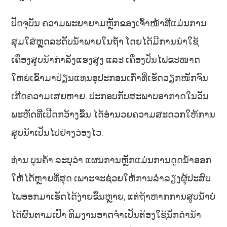
ປັດຈຸບັນ ຄວາມພະຍາຍາມຫຼັກຂອງເຈົ້າໜ້າທີ່ແມ່ນການ
ສຸມໃສ່ຫຼຸດລະດັບນ້ຳພາຍໃນຖ້ຳ ໂດຍໄດ້ມີການນຳໃຊ້
ເຄື່ອງສູບນ້ຳກຳລັງແຮງສູງ ແລະ ເຄື່ອງປັ່ນໄຟຂະໜາດ
ໃຫຍ່ເຂົ້າມາປ່ຽນແທນອຸປະກອນເກົ່າທີ່ເຮັດວຽກໜັກຈົນ
ເກີດຄວາມເສຍຫາຍ. ປະກອບກັບສະພາບອາກາດໃນວັນ
ພະຫັດທີ່ເປີດກວ້າງຂຶ້ນ ໄດ້ອຳນວຍຄວາມສະດວກໃຫ້ການ
ສູບນ້ຳເປັນໄປຢ່າງວ່ອງໄວ.
ທ່ານ ບຸນຄ້ຳ ລະບຸວ່າ ແຜນການຫຼັກແມ່ນການດູດນ້ຳອອກ
ໃຫ້ໄດ້ຫຼາຍທີ່ສຸດ ເພາະຈະຊ່ວຍໃຫ້ການລຳລຽງຜູ້ປະສົບ
ໄພອອກມາເຮັດໄດ້ງ່າຍຂຶ້ນຫຼາຍ, ແຕ່ຖ້າຫາກການສູບນ້ຳບໍ່
ໄດ້ຜົນຕາມເປົ້າ ທີມງານອາດຈຳເປັນຕ້ອງໃຊ້ນັກດຳນ້ຳ