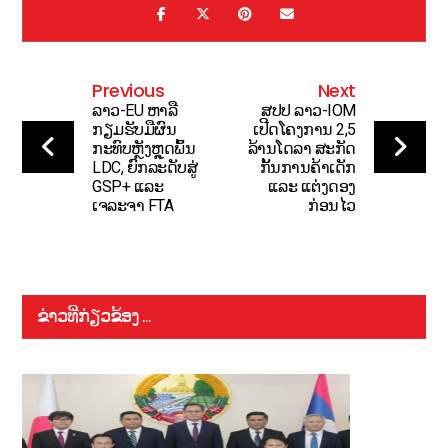
Previous
Next
ລາວ-EU ຫາລື
ສປປ ລາວ-IOM
ກຽມຮັບມືຜົນ
ເປີດໂຄງການ 2,5
ກະທົບຫຼັງຫຼຸດພົ້ນ
ລ້ານໂດລາ ສະກັດ
LDC, ຍົກລະດັບສູ່
ກັ້ນການຄ້າເດັກ
GSP+ ແລະ
ແລະ ແຕ່ງດອງ
ເຈລະຈາ FTA
ກ່ອນໄວ
ຂ່າວທີ່ກ່ຽວຂ້ອງ ...