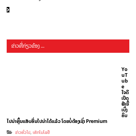
ຂ່າວທີ່ກ່ຽວຂ້ອງ ...
Yo
uT
ub
e
ໃຈດີ
ເປີດ
ຟີເຈີ້
ເບິ່ງ
ຄິບ
ໄປນຳຫຼິ້ນແອັບອື່ນໄປນຳໄດ້ແລ້ວ ໂດຍບໍ່ຕ້ອງເຊົ່າ Premium
,
ຂ່າວທົ່ວໄປ
ເທັກໂນໂລຢີ