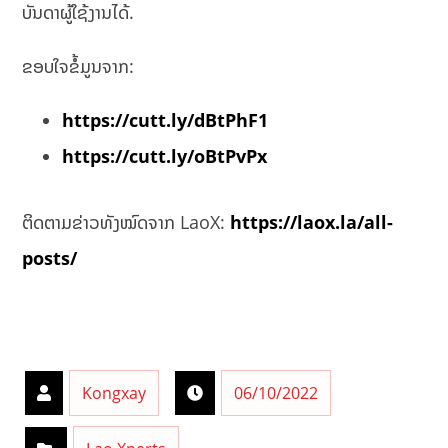
ບັນດາຜູ້ໃຊ້ງານໄດ້.
ຂອບໃຈຂໍ້ມູນຈາກ:
https://cutt.ly/dBtPhF1
https://cutt.ly/oBtPvPx
ຕິດຕາມຂ່າວທັງໝົດຈາກ LaoX:
https://laox.la/all-
posts/
Kongxay
06/10/2022