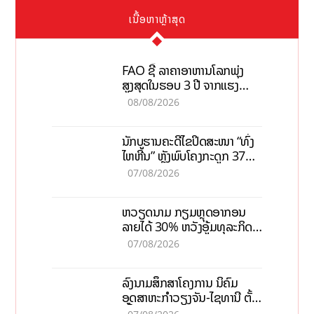
ເນື້ອຫາຫຼ້າສຸດ
FAO ຊີ້ ລາຄາອາຫານໂລກພຸ່ງ
ສູງສຸດໃນຮອບ 3 ປີ ຈາກແຮງ
ກົດດັນຂອງສົງຄາມ, El nino
08/08/2026
ນັກບູຮານຄະດີໄຂປິດສະໜາ “ທົ່ງ
ໄຫຫີນ” ຫຼັງພົບໂຄງກະດູກ 37
ຄົນໃນຫີນຍັກ
07/08/2026
ຫວຽດນາມ ກຽມຫຼຸດອາກອນ
ລາຍໄດ້ 30% ຫວັງອູ້ມທຸລະກິດ
ຂະໜາດນ້ອຍ ແລະ ຈຸນລະ
07/08/2026
ວິສາຫະກິດ
ລົງນາມສຶກສາໂຄງການ ນິຄົມ
ອຸດສາຫະກຳວຽງຈັນ-ໄຊທານີ ຕັ້ງ
ເປົ້າດຶງທຶນ 150 ລ້ານໂດລາ, ສ້າງ