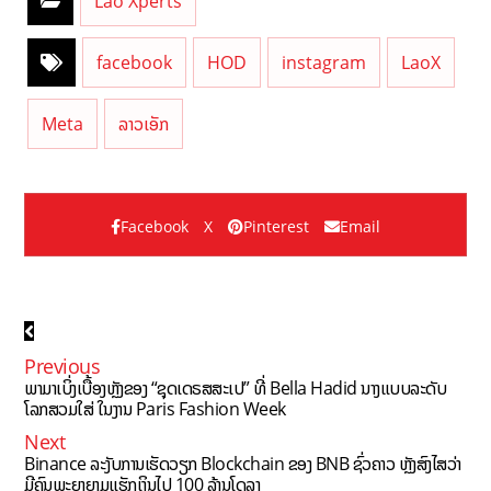
Lao Xperts
facebook
HOD
instagram
LaoX
Meta
ລາວເອັກ
Facebook
X
Pinterest
Email
Previous
ພາມາເບິ່ງເບື້ອງຫຼັງຂອງ “ຊຸດເດຣສສະເປ” ທີ່ Bella Hadid ນາງແບບລະດັບ
ໂລກສວມໃສ່ ໃນງານ Paris Fashion Week
Next
Binance ລະງັບການເຮັດວຽກ Blockchain ຂອງ BNB ຊົ່ວຄາວ ຫຼັງສົງໄສວ່າ
ມີຄົນພະຍາຍາມແຮັກເງິນໄປ 100 ລ້ານໂດລາ