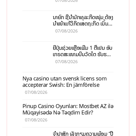
07/08/2026
ວຽກ 5.000 ຕຳແໜ່ງ
ນາຍົກ ຊີ້ນຳນັກທຸລະກິດໜຸ່ມ ຕ້ອງ
ນຳໜ້າແກ້ວິກິດເສດຖະກິດ ເນັ້ນດຶງ
ທຶນສາກົນ, ຫັນສູ່ດິຈິຕອນ
07/08/2026
ຍີ່ປຸ່ນຊ່ວຍເຫຼືອເພີ່ມ 1 ຕື້ເຢນ ອັບ
ເກຣດສະໜາມບິນວັດໄຕ ຮັບຮອງ
ການເຕີບໂຕ
07/08/2026
Nya casino utan svensk licens som
accepterar Swish: En jämförelse
07/08/2026
Pinup Casino Oyunları: Mostbet AZ ilə
Müqayisədə Nə Təqdim Edir?
07/08/2026
ຈຳປາສັກ ເລັ່ງກຽມຄວາມພ້ອມ “ປີ