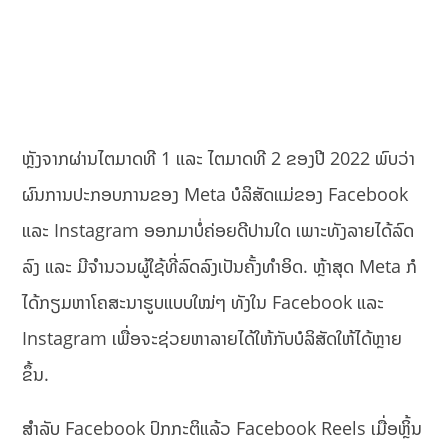
ຫຼັງຈາກຜ່ານໄຕມາດທີ 1 ແລະ ໄຕມາດທີ 2 ຂອງປີ 2022 ພົບວ່າ
ຜົນການປະກອບການຂອງ Meta ບໍລິສັດແມ່ຂອງ Facebook
ແລະ Instagram ອອກມາບໍ່ຄ່ອຍດີປານໃດ ເພາະທັງລາຍໄດ້ລົດ
ລົງ ແລະ ມີຈຳນວນຜູ້ໃຊ້ທີ່ລົດລົງເປັນຄັ້ງທຳອິດ. ຫຼ້າສຸດ Meta ກໍ
ໄດ້ກຽມຫາໂຄສະນາຮູບແບບໃໝ່ໆ ທັງໃນ Facebook ແລະ
Instagram ເພື່ອຈະຊ່ວຍຫາລາຍໄດ້ໃຫ້ກັບບໍລິສັດໃຫ້ໄດ້ຫຼາຍ
ຂຶ້ນ.
ສຳລັບ Facebook ປົກກະຕິແລ້ວ Facebook Reels ເມື່ອຫຼິ້ນ