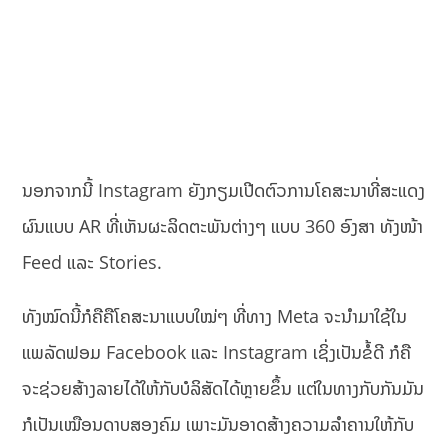
ນອກຈາກນີ້ Instagram ຍັງກຽມເປີດຕົວການໂຄສະນາທີ່ສະແດງ
ຜົນແບບ AR ທີ່ເຫັນຜະລິດຕະພັນຕ່າງໆ ແບບ 360 ອົງສາ ທັງໜ້າ
Feed ແລະ Stories.
ທັງໝົດນີ້ກໍຄືຄືໂຄສະນາແບບໃໝ່ໆ ທີ່ທາງ Meta ຈະນຳມາໃຊ້ໃນ
ແພລັດຟອມ Facebook ແລະ Instagram ເຊິ່ງເປັນຂໍ້ດີ ກໍຄື
ຈະຊ່ວຍສ້າງລາຍໄດ້ໃຫ້ກັບບໍລິສັດໄດ້ຫຼາຍຂຶ້ນ ແຕ່ໃນທາງກັບກັນມັນ
ກໍເປັນເໝືອນດາບສອງຄົມ ເພາະມັນອາດສ້າງຄວາມລຳຄານໃຫ້ກັບ