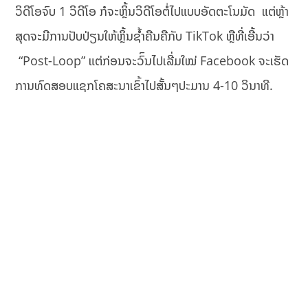
ວິດີໂອຈົບ 1 ວິດີໂອ ກໍຈະຫຼິ້ນວິດີໂອຕໍ່ໄປແບບອັດຕະໂນມັດ ແຕ່ຫຼ້າ
ສຸດຈະມີການປັບປ່ຽນໃຫ້ຫຼິ້ນຊໍ້າຄືນຄືກັບ TikTok ຫຼືທີ່ເອີ້ນວ່າ
“Post-Loop” ແຕ່ກ່ອນຈະວົົນໄປເລີ່ມໃໝ່ Facebook ຈະເຮັດ
ການທົດສອບແຊກໂຄສະນາເຂົ້າໄປສັ້ນໆປະມານ 4-10 ວິນາທີ.