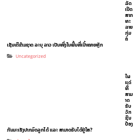
ລັດ
ເປີດ
ສາກ
ທະ
ລາຍ
ກຸ່ມ
ຄໍ
ເຊັນເຕີຂ້າມຊາດ ລະບຸ ລາວ ເປັນໜຶ່ງໃນພື້ນທີ່ເປົ້າໝາຍຫຼັກ
Uncategorized
ໃຜ
ແດ່
ທີ່
ສາມ
າດ
ຮັບ
ວັກ
ຊີນ
ປ້ອງ
ກັນມະເຮັງປາກມົດລູກໄດ້ ແລະ ສາມາດຮັບໄດ້ຢູ່ໃສ?