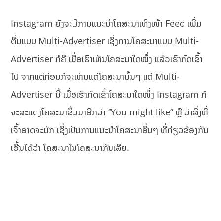
Instagram ຍັງຈະມີການແນະນຳໂຄສະນາເທິງໜ້າ Feed ເພີ່ມ
ຕື່ມແບບ Multi-Advertiser ເຊິ່ງການໂຄສະນາແບບ Multi-
Advertiser ກໍຄື ເມື່ອເຮົາເຫັນໂຄສະນາໃດໜຶ່ງ ແລ້ວເຮົາກົດເຂົ້າ
ໄປ ຈາກແຕ່ກ່ອນກໍຈະເຫັນແຕ່ໂຄສະນານັ້ນໆ ແຕ່ Multi-
Advertiser ນີ້ ເມື່ອເຮົາກົດເຂົ້າໂຄສະນາໃດໜຶ່ງ Instagram ກໍ
ຈະສະແດງໂຄສະນາຂຶ້ນມາອີກວ່າ “You might like” ຫຼື ວ່າສິ່ງທີ່
ເຈົ້າອາດຈະມັກ ເຊິ່ງເປັນການແນະນຳໂຄສະນາອື່ນໆ ທີ່ກ່ຽວຂ້ອງກັນ
ເອີ້ນໄດ້ວ່າ ໂຄສະນາໃນໂຄສະນາກັນເລີຍ.