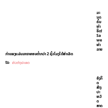
ມະ
ນຸດ
ຄົນ
ທຳ
ອິດ!
Sa
we
ທຳ
ລາຍ
ກຳແພງແລ່ນມາຣາທອນຕ່ຳກວ່າ 2 ຊົ່ວໂມງໄດ້ສຳເລັດ
ຂ່າວຕ່າງປະເທດ
ອັງກິ
ດ
ສ້າງ
ປະ
ຫວັ
ດ
ສາດ