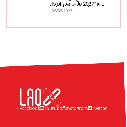
ທ່ອງທ່ຽວລາວ-ຈີນ 2027” ຫວັງ
ກະຕຸ້ນເສດຖະກິດທ້ອງຖິ່ນ
06/08/2026
Facebook
Youtube
Instagram
Twitter