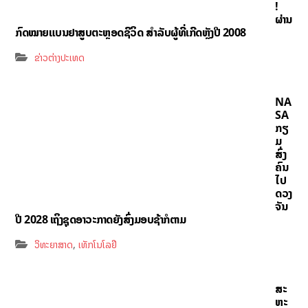
!
ຜ່ານ
ກົດໝາຍແບນຢາສູບຕະຫຼອດຊີວິດ ສຳລັບຜູ້ທີ່ເກີດຫຼັງປີ 2008
ຂ່າວຕ່າງປະເທດ
NA
SA
ກຽ
ມ
ສົ່ງ
ຄົນ
ໄປ
ດວງ
ຈັນ
ປີ 2028 ເຖິງຊຸດອາວະກາດຍັງສົ່ງມອບຊ້າກໍຕາມ
,
ວິທະຍາສາດ
ເທັກໂນໂລຢີ
ສະ
ຫະ