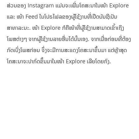
ສ່ວນຂອງ Instagram ແມ່ນຈະເພີ່ມໂຄສະນາໃນໜ້າ Explore
ແລະ ໜ້າ Feed ໃນໂປຣໄຟລຂອງຜູ້ໃຊ້ງານທີ່ເປີດບັນຊີເປັນ
ສາທາລະນະ. ໜ້າ Explore ກໍຄືໜ້າທີ່ຜູ້ໃຊ້ງານສາມາດເຂົ້າເຖິງ
ໂພສຕ່າງໆ ຈາກຜູ້ໃຊ້ງານລາຍອື່ນໄດ້ນັ້ນເອງ. ຈາກເມື່ອກ່ອນທີ່ຕ້ອງ
ກົດເບິ່ງໂພສກ່ອນ ຈຶ່ງຈະມີການສະແດງໂຄສະນາຂຶ້ນມາ ແຕ່ຫຼ້າສຸດ
ໂຄສະນາຈະປາກົດຂຶ້ນມາໃນໜ້າ Explore ເລີຍໂດຍກົງ.