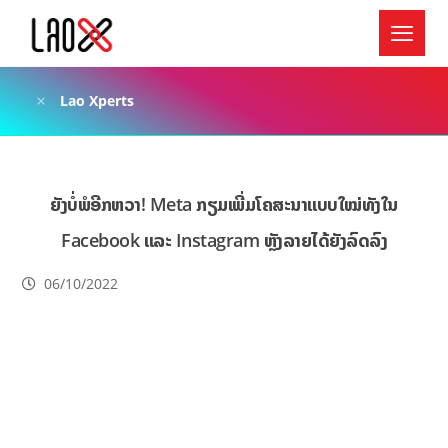
Lao Xperts
ຍັງບໍ່ພໍອີກຫວາ! Meta ກຽມເພີ່ມໂຄສະນາແບບໃໝ່ທັງໃນ
Facebook ແລະ Instagram ຫຼັງລາຍໄດ້ຍັງລົດລົງ
06/10/2022