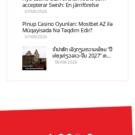
accepterar Swish: En jämförelse
07/08/2026
Pinup Casino Oyunları: Mostbet AZ ilə
Müqayisədə Nə Təqdim Edir?
07/08/2026
ຈຳປາສັກ ເລັ່ງກຽມຄວາມພ້ອມ “ປີ
ທ່ອງທ່ຽວລາວ-ຈີນ 2027” ຫວັງ
ກະຕຸ້ນເສດຖະກິດທ້ອງຖິ່ນ
06/08/2026