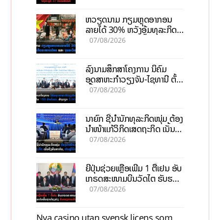
ຫວຽດນາມ ກຽມຫຼຸດອາກອນ
ລາຍໄດ້ 30% ຫວັງອູ້ມທຸລະກິດ
ຂະໜາດນ້ອຍ ແລະ ຈຸນລະ
07/08/2026
ວິສາຫະກິດ
ລົງນາມສຶກສາໂຄງການ ນິຄົມ
ອຸດສາຫະກຳວຽງຈັນ-ໄຊທານີ ຕັ້ງ
ເປົ້າດຶງທຶນ 150 ລ້ານໂດລາ, ສ້າງ
07/08/2026
ວຽກ 5.000 ຕຳແໜ່ງ
ນາຍົກ ຊີ້ນຳນັກທຸລະກິດໜຸ່ມ ຕ້ອງ
ນຳໜ້າແກ້ວິກິດເສດຖະກິດ ເນັ້ນດຶງ
ທຶນສາກົນ, ຫັນສູ່ດິຈິຕອນ
07/08/2026
ຍີ່ປຸ່ນຊ່ວຍເຫຼືອເພີ່ມ 1 ຕື້ເຢນ ອັບ
ເກຣດສະໜາມບິນວັດໄຕ ຮັບຮອງ
ການເຕີບໂຕ
07/08/2026
Nya casino utan svensk licens som