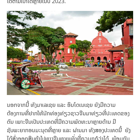
ໄດ້ຕາມເປົ້າໄດ້ຫຼາຍໃນປີ 2023.
ນອກຈາກນີ້ ທັງມາເລເຊຍ ແລະ ອິນໂດເນເຊຍ ຍັງມີຄວາມ
ຕ້ອງການທີ່ຢາກໃຫ້ນັກທ່ອງທ່ຽວຊາວຈີນມາທ່ຽວທີ່ປະເທດຂອງ
ຕົນ ເພາະຈີນເປັນປະເທດທີ່ມີຄວາມພັດທະນາຫຼາຍດ້ານ ມີ
ຊັບພະຍາກອນມະນຸດທີ່ຫຼາຍ ແລະ ຜ່ານມາ ທັງສອງປະເທດນີ້ ຍັງ
ໄດ້ສົ່ງອອກສິນຄ້າໄປທາງຈີນຫຼາຍເທົ່າທີ່ຄວນກກໍວ່າໄດ້. ພ້ອມກັນ