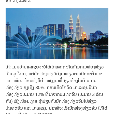
ຈາກຕ່າງປະເທດ.
ເຖິງແມ່ນວ່າມາເລເຊຍຈະບໍ່ໄດ້ເອົາເສດຖະກິດດ້ານການທ່ອງທ່ຽວ
ເປັນຈຸດໃຈກາງ ແຕ່ນັກທ່ອງທ່ຽວໍຍັງມາທ່ຽວຕາມປົກກະຕິ ແລະ
ໜາແໜ້ນ. ພ້ອມທັງມີຕຳແໜ່ງງານທີ່ກ່ຽວຂ້ອງໃນດ້ານການ
ທ່ອງທ່ຽວ ສູງເຖິງ 30%. ກອ່ນເກີດໂຄວິດ ມາເລເຊຍມີນັກ
ທ່ອງທ່ຽວປະມານ 12% ທີ່ມາຈາກປະເທດຈີນ (ປະມານ 3 ລ້ານ
ຄົນ) ເຊິ່ງໜ້ອຍຫຼາຍ ຖ້າປຽບກັບນັກທ່ອງທ່ຽວຈີນໄປທ່ຽວ
ປະເທດອື່ນ ແລະ ມາເລເຊຍ ຢາກທີ່ຈະເອົານັກທ່ອງທ່ຽວຈີນ ໃຫ້ໄດ້