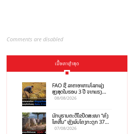
Comments are disabled
ເນື້ອຫາຫຼ້າສຸດ
FAO ຊີ້ ລາຄາອາຫານໂລກພຸ່ງ
ສູງສຸດໃນຮອບ 3 ປີ ຈາກແຮງ
ກົດດັນຂອງສົງຄາມ, El nino
08/08/2026
ນັກບູຮານຄະດີໄຂປິດສະໜາ “ທົ່ງ
ໄຫຫີນ” ຫຼັງພົບໂຄງກະດູກ 37
ຄົນໃນຫີນຍັກ
07/08/2026