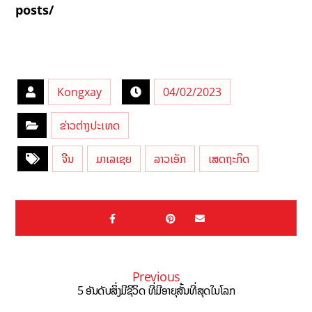
posts/
Kongxay
04/02/2023
ຂ່າວຕ່າງປະເທດ
ຈີນ
ມາເລເຊຍ
ລາວເອັກ
ເສດຖະກິດ
Previous
5 ອັນດັບສິ່ງມີຊີວິດ ທີ່ມີອາຍຸສັ້ນທີ່ສຸດໃນໂລກ