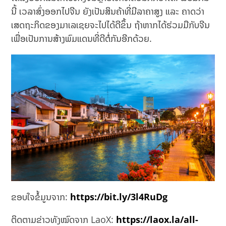
ນີ້ ເວລາສົ່ງອອກໄປຈີນ ຍັງເປັນສິນຄ້າທີ່ມີລາຄາສູງ ແລະ ຄາດວ່າ
ເສດຖະກິດຂອງມາເລເຊຍຈະໄປໄດ້ດີຂຶ້ນ ຖ້າຫາກໄດ້ຮ່ວມມືກັບຈີນ
ເພື່ອເປັນການສ້າງພົມແດນທີ່ດີຕໍ່ກັນອີກດ້ວຍ.
ຂອບໃຈຂໍ້ມູນຈາກ:
https://bit.ly/3l4RuDg
ຕິດຕາມຂ່າວທັງໝົດຈາກ LaoX:
https://laox.la/all-