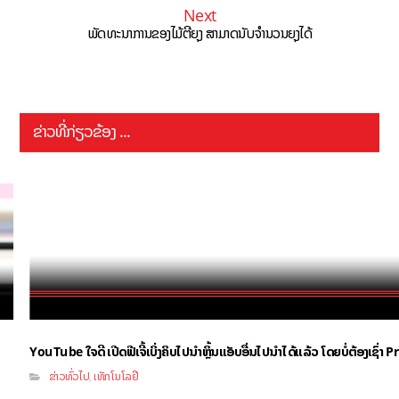
Next
ພັດທະນາການຂອງໄມ້ຕີຍຸງ ສາມາດນັບຈຳນວນຍຸງໄດ້
ຂ່າວທີ່ກ່ຽວຂ້ອງ ...
YouTube ໃຈດີ ເປີດຟີເຈີ້ເບິ່ງຄິບໄປນຳຫຼິ້ນແອັບອື່ນໄປນຳໄດ້ແລ້ວ ໂດຍບໍ່ຕ້ອງເຊົ່
ຂ່າວທົ່ວໄປ
ເທັກໂນໂລຢີ
,