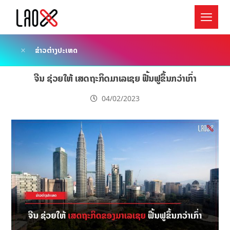
ຂ່າວຕ່າງປະເທດ
ຈີນ ຊ່ວຍໃຫ້ ເສດຖະກິດມາເລເຊຍ ຟື້ນຟູຂຶ້ນກວ່າເກົ່າ
04/02/2023