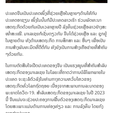
ປະເທດຈີນເປັນປະເທດໜຶ່ງທີ່ຊ່ວຍເຫຼືອໃນຫຼາຍໆດ້ານໃຫ້ກັບ
ປະເທດອາຊຽນ ໜຶ່ງໃນນັ້ນກໍມີປະເທດລາວເຮົາ ຮ່ວມພັດທະນາ
ເສດຖະກິດດ້ວຍກັນເປັນເວລາຫຼາຍປີ ລົງທຶນຊ່ວຍເຫຼືອລາວຢ່າງສະ
ໜ່ຳສະເໝີ. ມາເລເຊຍກໍເຊັ່ນດຽວກັນ ຈີນໄດ້ຊ່ວຍເຫຼືອ ແລະ ຊຸກຍູ້
ໃນຫຼາຍດ້ານ ທັງດ້ານເສດຖະກິດ ການສຶກສາ ແລະ ອື່ນໆ ເພື່ອເປັນ
ການສ້າງພັນທະມິດທີ່ດີຕໍ່ກັນ ທັງຍັງເປັນການສ້າງເຄືອຂ່າຍທີ່ສຳຄັນ
ໆດ້ວຍກັນ.
ໃນການຕັດສິນໃຈເປີດປະເທດຂອງຈີນ ເປັນແຮງໜູນທີ່ສຳຄັນສຳລັບ
ເສດຖະກິດຂອງມາເລເຊຍ ໃນໄລຍະທີ່ຄາດວ່າການບໍລິໂພກພາຍໃນ
ປະເທດ ຈະຊະລໍຕົວລົງໃນທ່າມກາງຄວາມຫວັ່ນໄຫວຂອງ
ເສດຖະກິດທົ່ວໂລກຖົດຖອຍ ເນື່ອງຈາກສະພາບການລະບາດຂອງ
ພະຍາດໂຄວິດ-19. ສຳລັບເສດຖະກິດຂອງມາເລເຊຍ ໃນປີ 2023
ນີ້ ຈີນແມ່ນຈະຊ່ວຍປະຄອງການຟື້ນຕົວຂອງເສດຖະກິດມາເລເຊຍ
ໂດຍສະເພາະແມ່ນດ້ານການທ່ອງທ່ຽວ ແລະ ການລົງທຶນ ໂດຍກົງ