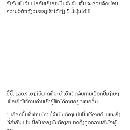
ສຳຄັນພົບວ່າ ເມື່ອຄົນເຮົາອ່ານ​ປຶ້ມ​ຈົນ​ຈົບ​ເຫຼັ້ມ ຈະຊ່ວຍລົດຜ່ອນ
ຄວາມວິຕົກກັງວົນຂອງເຮົາໄດ້ເຖິງ 5 ມື້ພຸ້ນໄດ໋!!!
ມື້ນີ້, LaoX ເອງກໍບໍ່ພາດທີ່ຈະນຳເອົາເຄັດລັບການເລືອກປຶ້ມງ່າຍໆ
ເພື່ອເຮັດໃຫ້ການອ່ານເຮົາຮູ້ສຶກໄດ້ຄາຍຄຽດຫຼາຍຂຶ້ນ.
1.ເລືອກປຶ້ມທີ່ທ່ານມັກ: ບໍ່ຈໍາເປັນຕ້ອງແມ່ນປຶ້ມທີ່ຂາຍດີ ເພາະສິ່ງ
ທີ່ສຳຄັນແມ່ນເນື້ອໃນຂອງມັນຕ້ອງ​ສາ​ມາດ​ດຶງ​ດູດ​ຄວາມ​ສົນ​ໃຈ​ຜູ້