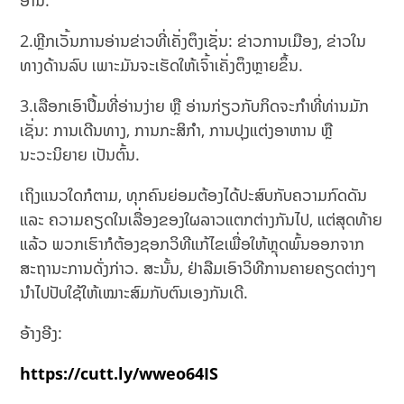
ອ່ານ​.
2.ຫຼີກ​ເວັ້ນການ​ອ່ານ​ຂ່າວ​ທີ່​ເຄັ່ງ​ຕຶງ​ເຊັ່ນ: ຂ່າວ​ການ​ເມືອງ, ຂ່າວ​ໃນ
ທາງ​ດ້ານລົບ ເພາະ​ມັນ​ຈະ​ເຮັດ​ໃຫ້​ເຈົ້າ​ເຄັ່ງ​ຕຶງ​ຫຼາຍ​ຂຶ້ນ.
3.ເລືອກ​ເອົາ​ປຶ້ມທີ່​ອ່ານງ່າຍ ຫຼື ອ່ານກ່ຽວກັບກິດຈະກໍາທີ່ທ່ານມັກ
ເຊັ່ນ: ການເດີນທາງ, ການກະສິກຳ, ການປຸງແຕ່ງອາຫານ ຫຼື
ນະວະນິຍາຍ ເປັນຕົ້ນ.
ເຖິງແນວໃດກໍຕາມ, ທຸກຄົນຍ່ອມຕ້ອງໄດ້ປະສົບກັບຄວາມກົດດັນ
ແລະ ຄວາມຄຽດໃນເລື່ອງຂອງໃຜລາວແຕກຕ່າງກັນໄປ, ແຕ່ສຸດທ້າຍ
ແລ້ວ ພວກເຮົາກໍຕ້ອງຊອກວິທີແກ້ໄຂເພື່ອໃຫ້ຫຼຸດພົ້ນອອກຈາກ
ສະຖານະການດັ່ງກ່າວ. ສະນັ້ນ, ຢ່າລືມເອົາວິທີການຄາຍຄຽດຕ່າງໆ
ນຳໄປປັບໃຊ້ໃຫ້ເໝາະສົມກັບຕົນເອງກັນເດີ.
ອ້າງອີງ:
https://cutt.ly/wweo64IS