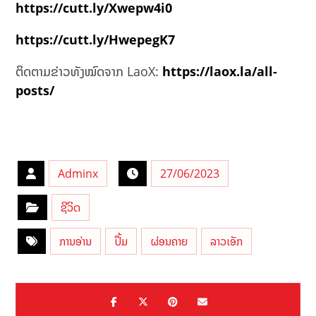
https://cutt.ly/Xwepw4i0
https://cutt.ly/HwepegK7
ຕິດຕາມຂ່າວທັງໝົດຈາກ LaoX:
https://laox.la/all-
posts/
Adminx
27/06/2023
ຊີວິດ
ການອ່ານ
ປຶ້ມ
ຜ່ອນຄາຍ
ລາວເອັກ