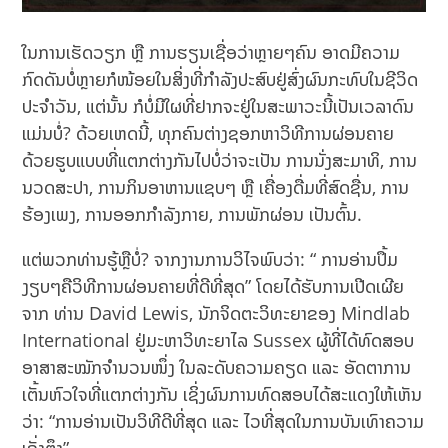
ໃນການເຮັດວຽກ ຫຼື ການຮຽນເຊື່ອວ່າຫຼາຍໆຄົນ ອາດມີຄວາມ
ກົດດັນບໍ່ຫຼາຍກໍໜ້ອຍໃນສິ່ງທີ່ກຳລັງປະສົບຢູ່ສົ່ງຜົນກະທົບໃນຊີວິດ
ປະຈຳວັນ, ແຕ່ນັ້ນ ກໍບໍ່ມີໃຜທີ່ຢາກຈະຢູ່ໃນສະພາວະນີ້ເປັນເວລາດົນ
ແມ່ນບໍ່? ດ້ວຍເຫດນີ້, ທຸກຄົນຕ່າງຊອກຫາວິທີການຜ່ອນຄາຍ
ດ້ວຍຮູບແບບທີ່ແຕກຕ່າງກັນໄປບໍ່ວ່າຈະເປັນ ການນັ່ງສະມາທິ, ການ
ນວດສະປາ, ການກິນອາຫານແຊບໆ ຫຼື ເຄື່ອງດື່ມທີ່ສົດຊື່ນ, ການ
ຮ້ອງເພງ, ການອອກກຳລັງກາຍ, ການພັກຜ່ອນ ເປັນຕົ້ນ.
ແຕ່ພວກທ່ານຮູ້ຫຼືບໍ່? ຈາກງານການວິໄຈພົບວ່າ: “ ການອ່ານປຶ້ມ
ງຽບໆຄືວິທີການຜ່ອນຄາຍທີ່ດີທີ່ສຸດ” ໂດຍໄດ້ຮັບການເປີດເຜີຍ
ຈາກ ທ່ານ David Lewis, ນັກຈິດຕະວິທະຍາຂອງ Mindlab
International ຢູ່ມະຫາວິທະຍາໄລ Sussex ຜູ້ທີ່ໄດ້ທົດສອບ
ອາສາສະໝັກຈຳນວນໜຶ່ງ ໃນລະດັບຄວາມຄຽດ ແລະ ອັດຕາການ
ເຕັ້ນຫົວໃຈທີ່ແຕກຕ່າງກັນ ເຊິ່ງຜົນການທົດສອບໄດ້ສະແດງໃຫ້ເຫັນ
ວ່າ: “ການອ່ານເປັນວິທີດີທີ່ສຸດ ແລະ ໄວທີ່ສຸດໃນການບັນເທົາຄວາມ