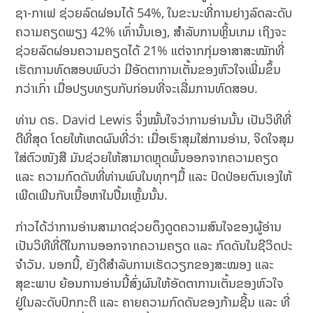
ຊາ-ກາເຟ ຊ່ວຍລົດຜ່ອນໄດ້ 54%, ໃນຂະນະທີ່ການຍ່າງລົດລະດັບ
ຄວາມຄຽດພຽງ 42% ເທົ່ານັ້ນເອງ, ສຳລັບການຫຼິ້ນເກມ ເຖິງຈະ
ຊ່ວຍລົດຜ່ອນຄວາມຄຽດໄດ້ 21% ແຕ່ຈາກກຸ່ມອາສາສະໝັກທີ່
ເຮັດການທົດສອບພົບວ່າ ມີອັດຕາການເຕັ້ນຂອງຫົວໃຈເພີ່ມຂຶ້ນ
ກວ່າເກົ່າ ເມື່ອປຽບທຽບກັບກ່ອນທີ່ຈະເລີ່ມການທົດສອບ.
ທ່ານ ດຣ. David Lewis ຈຶ່ງໝັ້ນໃຈວ່າການອ່ານນັ້ນ ເປັນວິທີທີ່
ດີທີ່ສຸດ ໂດຍໃຫ້ເຫດຜົນທີ່ວ່າ: ເມື່ອເຮົາສຸມໃສ່ການອ່ານ, ຈິດໃຈສຸມ
ໃສ່ຕົວໜັງສື ມັນຊ່ວຍໃຫ້ສາມາດຫຼຸດພົ້ນອອກຈາກຄວາມຄຽດ
ແລະ ຄວາມກົດດັນທີ່ທ່ານພົບໃນທຸກໆມື້ ແລະ ປົດປ່ອຍຕົນເອງໃຫ້
ເພີດເພີນກັບເນື້ອຫາໃນປຶ້ມເຫຼັ້ມນັ້ນ.
ກ່າວໄດ້ວ່າການອ່ານສາມາດຊ່ວຍດຶງດູດຄວາມສົນໃຈຂອງຜູ້ອ່ານ
ເປັນວິທີທີ່ດີໃນການອອກຈາກຄວາມຄຽດ ແລະ ກົດດັນໃນຊີວິດປະ
ຈໍາວັນ. ນອກນີ້, ຍັງດີສໍາລັບການເຮັດວຽກຂອງສະໝອງ ແລະ
ສຸຂະພາບ ຍ້ອນການອ່ານນີ້ສົ່ງຜົນໃຫ້ອັດຕາການເຕັ້ນຂອງຫົວໃຈ
ຢູ່ໃນລະດັບປົກກະຕິ ແລະ ຄາຍຄວາມກົດດັນຂອງກ້າມຊີ້ນ ແລະ ທີ່