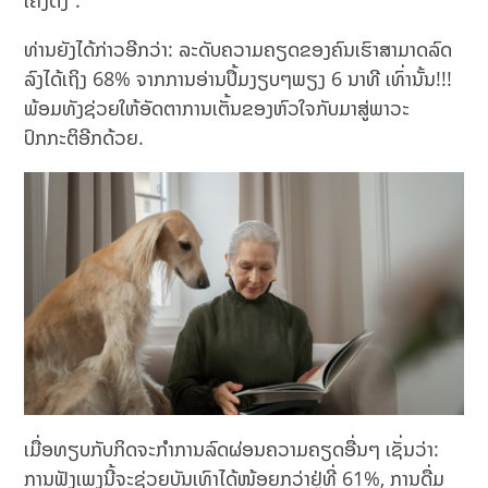
ເຄັ່ງຕຶງ”.
ທ່ານຍັງໄດ້ກ່າວອີກວ່າ: ລະດັບຄວາມຄຽດຂອງຄົນເຮົາສາມາດລົດ
ລົງໄດ້ເຖິງ 68% ຈາກການອ່ານປຶ້ມງຽບໆພຽງ 6 ນາທີ ເທົ່ານັ້ນ!!!
ພ້ອມທັງຊ່ວຍໃຫ້ອັດຕາການເຕັ້ນຂອງຫົວໃຈກັບມາສູ່ພາວະ
ປົກກະຕິອີກດ້ວຍ.
ເມື່ອທຽບກັບກິດຈະກຳການລົດຜ່ອນຄວາມຄຽດອື່ນໆ ເຊັ່ນວ່າ:
ການຟັງເພງນີ້ຈະຊ່ວຍບັນເທົາໄດ້ໜ້ອຍກວ່າຢູ່ທີ່ 61%, ການດື່ມ