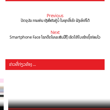
Previous
ປັດຈຸບັນ ການອ່ານ ຍັງສຳຄັນຢູ່ບໍ່ ໃນຍຸກທີ່ເຮົາ ຟັງເອົາກໍໄດ້
Next
Smartphone Face ໂຣກຕິດໂທລະສັບມືຖື ເຮັດໃຫ້ໃບໜ້າເຖົ້າກ່ອນໄວ
ຂ່າວທີ່ກ່ຽວຂ້ອງ ...