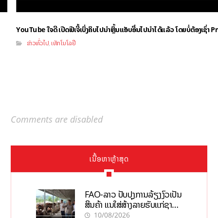
YouTube ໃຈດີ ເປີດຟີເຈີ້ເບິ່ງຄິບໄປນຳຫຼິ້ນແອັບອື່ນໄປນຳໄດ້ແລ້ວ ໂດຍບໍ່ຕ້ອງເຊົ່
ຂ່າວທົ່ວໄປ
ເທັກໂນໂລຢີ
,
Comments are disabled
ເນື້ອຫາຫຼ້າສຸດ
FAO-ລາວ ປັບປຸງການລ້ຽງງົວເປັນ
ສິນຄ້າ ແນໃສ່ສ້າງລາຍຮັບແກ່ຊາວ
ກະສິກອນຢ່າງຍືນຍົງ
10/08/2026