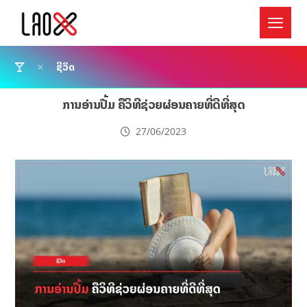
ຊີວິດ
ການອ່ານປຶ້ມ ຄືວິທີຊ່ວຍຜ່ອນຄາຍທີ່ດີທີ່ສຸດ
27/06/2023