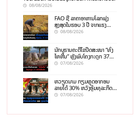
08/08/2026
FAO ຊີ້ ລາຄາອາຫານໂລກພຸ່ງ
ສູງສຸດໃນຮອບ 3 ປີ ຈາກແຮງ
ກົດດັນຂອງສົງຄາມ, El nino
08/08/2026
ນັກບູຮານຄະດີໄຂປິດສະໜາ “ທົ່ງ
ໄຫຫີນ” ຫຼັງພົບໂຄງກະດູກ 37
ຄົນໃນຫີນຍັກ
07/08/2026
ຫວຽດນາມ ກຽມຫຼຸດອາກອນ
ລາຍໄດ້ 30% ຫວັງອູ້ມທຸລະກິດ
ຂະໜາດນ້ອຍ ແລະ ຈຸນລະ
07/08/2026
ວິສາຫະກິດ