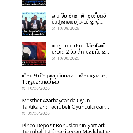
ລາວ-ຈີນ ສຶກສາ ສ້າງສູນຄົ້ນຄວ້າ
ປັບປຸງສາຍພັນງົວ-ແບ້ ຊຸກຍູ້
ອຸດສາຫະກຳຊີ້ນ
10/08/2026
ຫວຽດນາມ ປະກາດໄວ້ອາໄລທົ່ວ
ປະເທດ 2 ວັນ ຕໍ່ການຈາກໄປ ຂອງ
ທ່ານ ໄຊສົມພອນ ພົມວິຫານ
10/08/2026
ເຕືອນ 9 ເມືອງ ສະຫວັນນະເຂດ, ເຂື່ອນເຊລະນອງ
1 ກຽມລະບາຍນ້ຳລົ້ນ
10/08/2026
Mostbet Azərbaycanda Oyun
Taktikaları: Təcrübəli Oyunçulardan
İpuçları
09/08/2026
Pinco Depozit Bonuslarının Şərtləri:
Təcrübəli İstifadəçilərdən Məsləhətlər